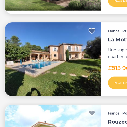
PLUS DE
France
•
Pr
La Mott
Une supe
quartier 
minutes d
£813 
PLUS DE
France
•
Po
Rouzèd