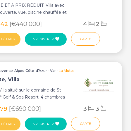
 ET À PRIX RÉDUIT! Villa avec
couverte, vue, piscine chauffée et
oche du G...
042
[€440 000]
4
2
CARTE
 DÉTAILS
ENREGISTRER
ovence-Alpes-Côte-d'Azur
•
Var
•
La Motte
e, Villa
illa situé sur le domaine de St-
* Golf & Spa Resort. 4 chambres
ec une su...
679
[€690 000]
3
3
CARTE
 DÉTAILS
ENREGISTRER