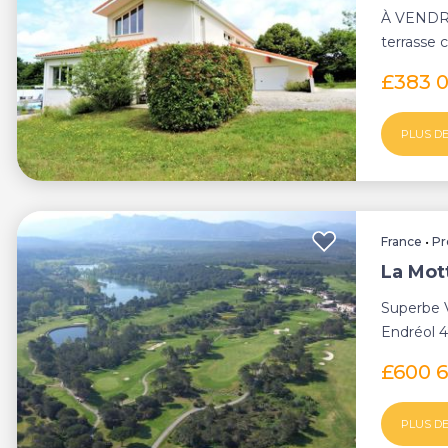
À VENDRE
terrasse 
garage pr
£383 
PLUS DE
France
•
Pr
La Mott
Superbe V
Endréol 4
Maison av
£600 
PLUS DE