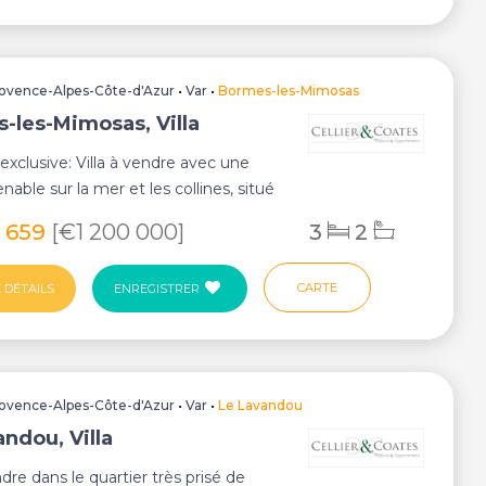
ovence-Alpes-Côte-d'Azur
•
Var
•
Bormes-les-Mimosas
-les-Mimosas, Villa
xclusive: Villa à vendre avec une
nable sur la mer et les collines, situé
.
4 659
[€1 200 000]
3
2
CARTE
 DÉTAILS
ENREGISTRER
ovence-Alpes-Côte-d'Azur
•
Var
•
Le Lavandou
ndou, Villa
ndre dans le quartier très prisé de