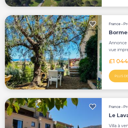
France
•
Pr
Bormes
Annonce e
vue impre
dans un ..
£1 04
PLUS DE
France
•
Pr
Le Lava
Villa à ve