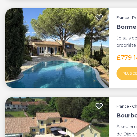
France
•
Pr
Bormes
Je suis d
propriété
Villa prov
£779 
PLUS DE
France
•
C
Bourbo
À seulem
de Dijon,