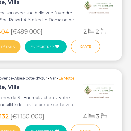
e, Villa
maison avec une belle vue à vendre
 Spa Resort 4 étoiles Le Domaine de
 A...
404
[€499 000]
2
2
CARTE
 DÉTAILS
ENREGISTRER
ovence-Alpes-Côte-d'Azur
•
Var
•
La Motte
e, Villa
ines de St-Endreol: achetez votre
nquillité de l'air. Le prix de cette villa
 132
[€1 150 000]
4
3