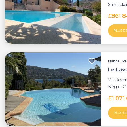
Saint-Clai
sur u...
£861 
PLUS DE
France
•
Pr
Le Lava
Villa à v
Nègre. Ce
vue impre
£1 871
PLUS DE