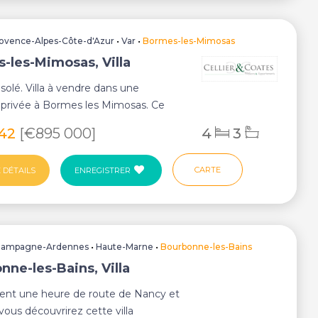
ovence-Alpes-Côte-d'Azur
•
Var
•
Bormes-les-Mimosas
-les-Mimosas, Villa
ésolé. Villa à vendre dans une
 privée à Bormes les Mimosas. Ce
ençal es...
142
[€895 000]
4
3
CARTE
 DÉTAILS
ENREGISTRER
hampagne-Ardennes
•
Haute-Marne
•
Bourbonne-les-Bains
nne-les-Bains, Villa
ent une heure de route de Nancy et
 vous découvrirez cette villa