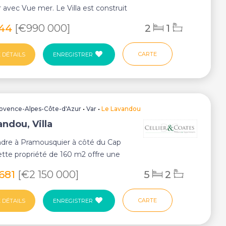
r avec Vue mer. Le Villa est construit
844
[€990 000]
2
1
CARTE
 DÉTAILS
ENREGISTRER
ovence-Alpes-Côte-d'Azur
•
Var
•
Le Lavandou
ndou, Villa
endre à Pramousquier à côté du Cap
tte propriété de 160 m2 offre une
nabl...
 681
[€2 150 000]
5
2
CARTE
 DÉTAILS
ENREGISTRER