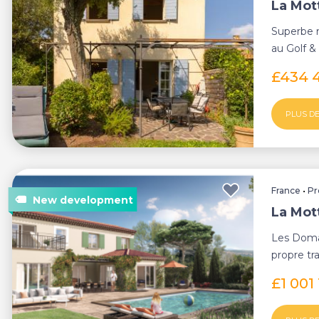
La Mott
Superbe 
au Golf &
St-Endréol
£434 
PLUS DE
France
•
Pr
La Mott
Les Doma
propre tra
achet...
£1 001