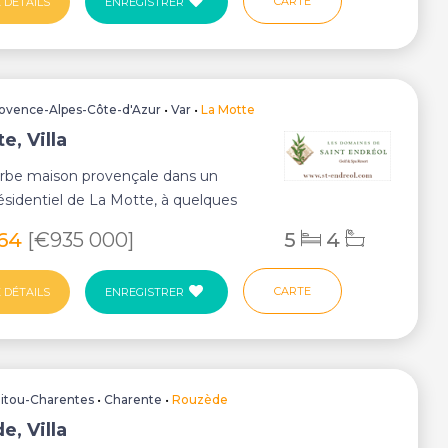
CARTE
 DÉTAILS
ENREGISTRER
ovence-Alpes-Côte-d'Azur
•
Var
•
La Motte
e, Villa
rbe maison provençale dans un
résidentiel de La Motte, à quelques
u Golf &...
964
[€935 000]
5
4
CARTE
 DÉTAILS
ENREGISTRER
itou-Charentes
•
Charente
•
Rouzède
e, Villa