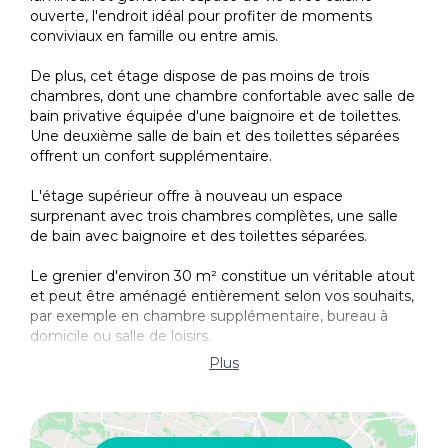
ouverte, l'endroit idéal pour profiter de moments
Golf
conviviaux en famille ou entre amis.
École secondaire
De plus, cet étage dispose de pas moins de trois
Centre ville
chambres, dont une chambre confortable avec salle de
bain privative équipée d'une baignoire et de toilettes.
Gare
Une deuxième salle de bain et des toilettes séparées
offrent un confort supplémentaire.
Supermarché
L'étage supérieur offre à nouveau un espace
Aéroport
surprenant avec trois chambres complètes, une salle
Hôpital/clinique
de bain avec baignoire et des toilettes séparées.
Le grenier d'environ 30 m² constitue un véritable atout
et peut être aménagé entièrement selon vos souhaits,
par exemple en chambre supplémentaire, bureau à
domicile ou salle de loisirs.
Plus
La propriété est complétée par un vaste sous-sol avec
garage et cave, idéal pour le stockage, les loisirs ou la
création d'aménagements supplémentaires.