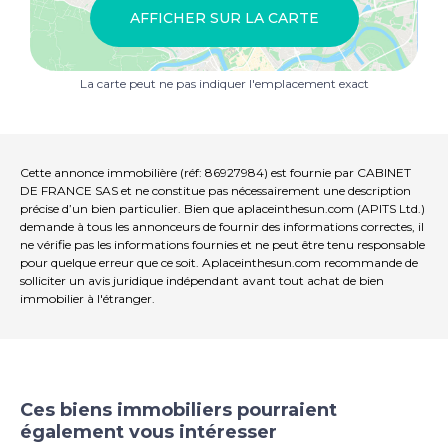
Située sur un terrain spacieux de 2 356 m², vous
AFFICHER SUR LA CARTE
profitez ici du calme, de l'espace et de l'intimité, tandis
que toutes les commodités quotidiennes telles que
boulangerie, supermarché, école, garde d'enfants et
La carte peut ne pas indiquer l'emplacement exact
restaurant se trouvent à distance de marche.
Une maison familiale idéale offrant beaucoup d'espace,
de confort et de possibilités, dans un endroit calme
mais central.
Cette annonce immobilière (réf: 86927984) est fournie par CABINET
DE FRANCE SAS et ne constitue pas nécessairement une description
précise d’un bien particulier. Bien que aplaceinthesun.com (APITS Ltd.)
demande à tous les annonceurs de fournir des informations correctes, il
ne vérifie pas les informations fournies et ne peut être tenu responsable
pour quelque erreur que ce soit. Aplaceinthesun.com recommande de
solliciter un avis juridique indépendant avant tout achat de bien
immobilier à l'étranger.
Ces biens immobiliers pourraient
également vous intéresser