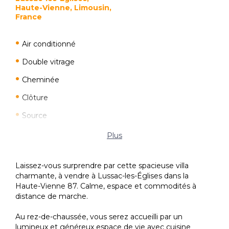
Haute-Vienne, Limousin,
France
Air conditionné
Double vitrage
Cheminée
Clôture
Source
Médecin
Plus
Autoroute
Laissez-vous surprendre par cette spacieuse villa
École primaire
charmante, à vendre à Lussac-les-Églises dans la
Haute-Vienne 87. Calme, espace et commodités à
Cinéma
distance de marche.
Crèche
Au rez-de-chaussée, vous serez accueilli par un
Garderie
lumineux et généreux espace de vie avec cuisine