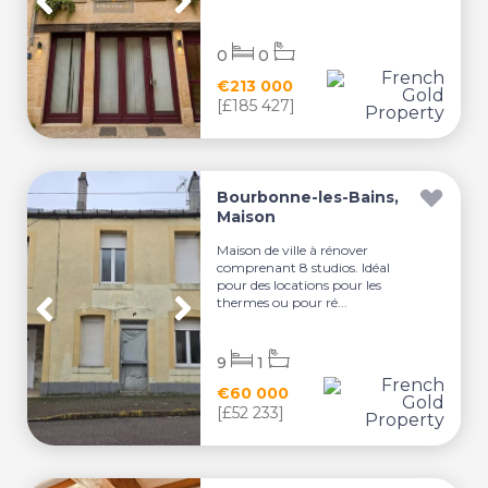
0
0
€213 000
[£185 427]
Bourbonne-les-Bains,
Maison
Maison de ville à rénover
comprenant 8 studios. Idéal
pour des locations pour les
thermes ou pour ré...
9
1
€60 000
[£52 233]