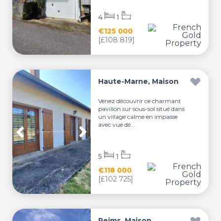
4
1
€125 000
[£108 819]
Haute-Marne, Maison
Venez découvrir ce charmant
pavillon sur sous-sol situé dans
un village calme en impasse
avec vue dé...
5
1
€118 000
[£102 725]
Reims, Maison