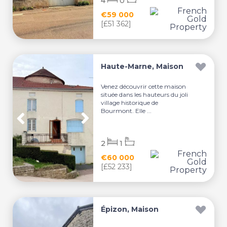
4
0
€59 000
[£51 362]
Haute-Marne, Maison
Venez découvrir cette maison
située dans les hauteurs du joli
village historique de
Bourmont. Elle ...
2
1
€60 000
[£52 233]
Épizon, Maison