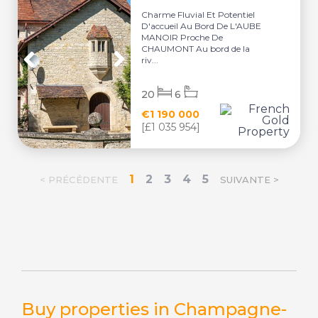
Charme Fluvial Et Potentiel
D'accueil Au Bord De L'AUBE
MANOIR Proche De
CHAUMONT Au bord de la
riv...
20
6
€1 190 000
[£1 035 954]
1
2
3
4
5
< PRÉCÉDENTE
SUIVANTE >
Buy properties in Champagne-