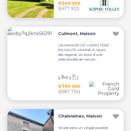
€549 000
[£477 932]
Culmont, Maison
UN MANOIR DE CARACTÈRE
EN HAUTE-MARNE À l'écart
des regards, au bout d'une
allée bordée de nature, ...
5
3
€790 000
[£687 734]
Chalvraines, Maison
Située dans un village paisible,