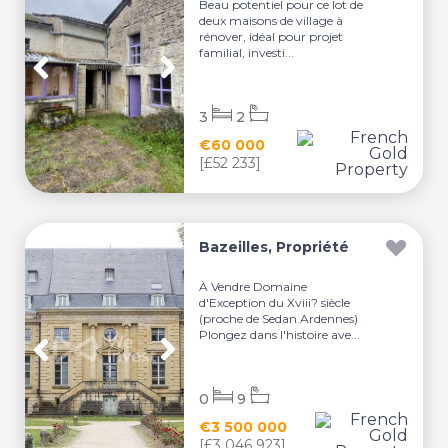
Beau potentiel pour ce lot de
deux maisons de village à
rénover, idéal pour projet
familial, investi...
3
2
€60 000
[£52 233]
Bazeilles, Propriété
À Vendre Domaine
d'Exception du Xviii? siècle
(proche de Sedan Ardennes)
Plongez dans l'histoire ave...
0
9
€3 500 000
[£3 046 923]