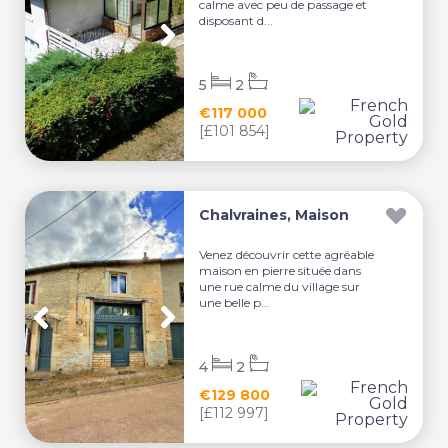
calme avec peu de passage et
disposant d...
5
2
€117 000
[£101 854]
Chalvraines, Maison
Venez découvrir cette agréable
maison en pierre située dans
une rue calme du village sur
une belle p...
4
2
€129 800
[£112 997]