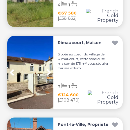
4
1
€67 580
[£58 832]
Rimaucourt, Maison
Située au cœur du village de
Rimaucourt, cette spacieuse
maison de 175 m² vous séduira
par ses volum...
3
1
€124 600
[£108 470]
Pont-la-Ville, Propriété