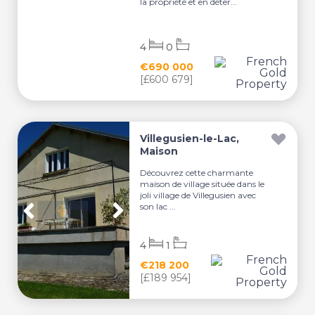
la propriété et en déter...
4
0
€690 000
[£600 679]
Villegusien-le-Lac,
Maison
Découvrez cette charmante
maison de village située dans le
joli village de Villegusien avec
son lac ...
4
1
€218 200
[£189 954]