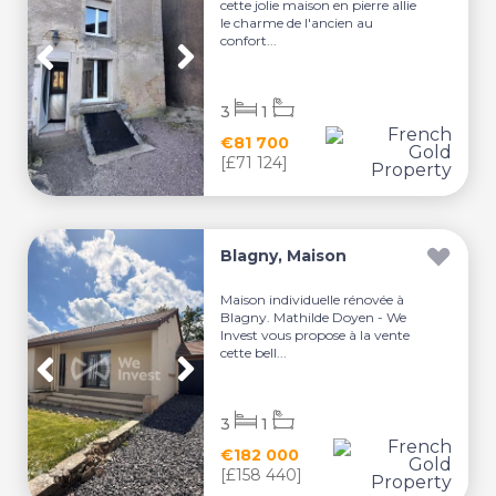
cette jolie maison en pierre allie
le charme de l'ancien au
confort...
3
1
€81 700
[£71 124]
Blagny, Maison
Maison individuelle rénovée à
Blagny. Mathilde Doyen - We
Invest vous propose à la vente
cette bell...
3
1
€182 000
[£158 440]