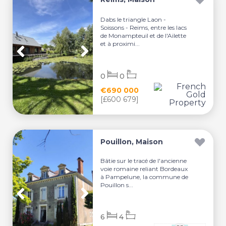
Dabs le triangle Laon -
Soissons - Reims, entre les lacs
de Monampteuil et de l'Ailette
et à proximi...
0
0
€690 000
[£600 679]
Pouillon, Maison
Bâtie sur le tracé de l'ancienne
voie romaine reliant Bordeaux
à Pampelune, la commune de
Pouillon s...
6
4