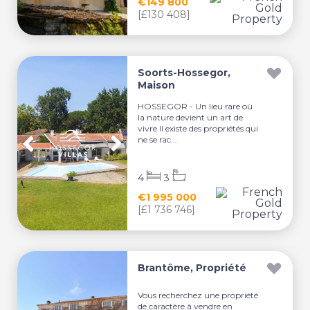
€149 800
[£130 408]
Soorts-Hossegor,
Maison
HOSSEGOR - Un lieu rare où
la nature devient un art de
vivre Il existe des propriétés qui
ne se rac...
4
3
€1 995 000
[£1 736 746]
Brantôme, Propriété
Vous recherchez une propriété
de caractère à vendre en