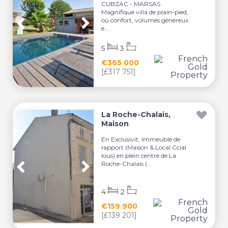
CUBZAC - MARSAS
Magnifique villa de plain-pied,
où confort, volumes généreux
e...
5
3
€365 000
[£317 751]
La Roche-Chalais,
Maison
En Exclusivit, Immeuble de
rapport (Maison & Local Ccial
lous) en plein centre de La
Roche-Chalais (...
4
2
€159 900
[£139 201]