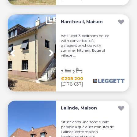
Nantheuil, Maison
Well-kept 3 bedroom house
with converted loft,
garage/workshop with
summer kitchen. Edge of
village ...
3
2
€205 200
[£178 637]
Lalinde, Maison
Située dans une zone rurale
paisible à quelques minutes de
Lalinde, cette maison
lumineuse et spacie...