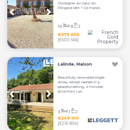
Dordogne, au cœur du
Périgord Vert ? Ce manoi...
10
9
€575 000
[£500 566]
Lalinde, Maison
Beautifully renovated single-
storey retreat nestled in a
peaceful setting, 4 minutes
drive from Lali...
3
1
€249 100
[£216 854]