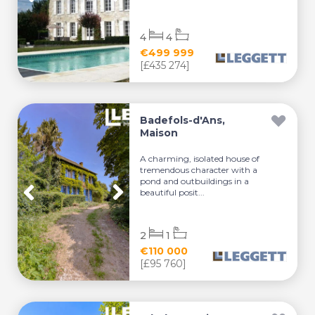
4
4
€499 999
[£435 274]
Badefols-d'Ans,
Maison
A charming, isolated house of
tremendous character with a
pond and outbuildings in a
beautiful posit...
2
1
€110 000
[£95 760]