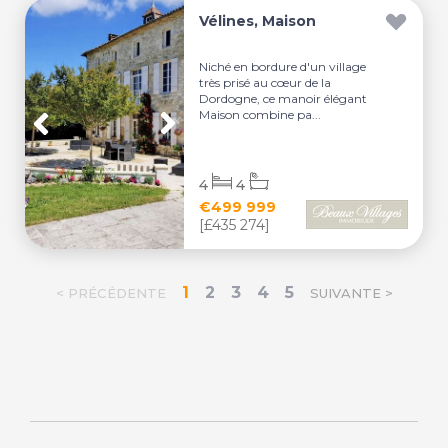
Vélines, Maison
Niché en bordure d'un village
très prisé au cœur de la
Dordogne, ce manoir élégant
Maison combine pa...
4
4
€499 999
[£435 274]
1
2
3
4
5
< PRÉCÉDENTE
SUIVANTE >