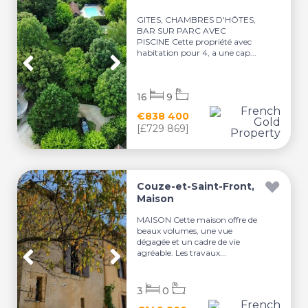
GITES, CHAMBRES D'HÔTES,
BAR SUR PARC AVEC
PISCINE Cette propriété avec
habitation pour 4, a une cap...
16
9
€838 400
[£729 869]
Couze-et-Saint-Front,
Maison
MAISON Cette maison offre de
beaux volumes, une vue
dégagée et un cadre de vie
agréable. Les travaux...
3
0