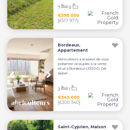
7
0
€595 000
[£517 977]
Bordeaux,
Appartement
Abriculteurs a le plaisir de vous
présenter ce duplex à la vente
situé à Bordeaux (33300) Cet
appar...
2
1
€345 000
[£300 340]
Saint-Cyprien, Maison