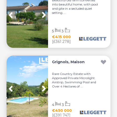
Beautiful old farm converted
into beautiful home, with pool
and gite in a secluded quiet
setting....
5
3
€415 000
[£361 278]
Grignols, Maison
Rare Country Estate with
Approved Private Microlight
Airstrip, Swimming Pool and
Over 4 Hectares of ...
4
3
€450 000
[£391 747]