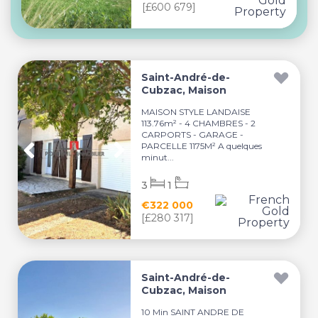
[£600 679]
Saint-André-de-
Cubzac, Maison
MAISON STYLE LANDAISE
113.76m² - 4 CHAMBRES - 2
CARPORTS - GARAGE -
PARCELLE 1175M² A quelques
minut...
3
1
€322 000
[£280 317]
Saint-André-de-
Cubzac, Maison
10 Min SAINT ANDRE DE