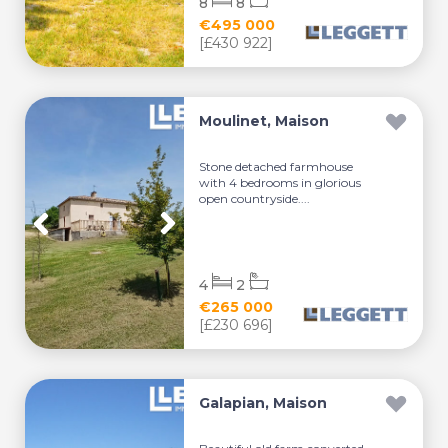
8
8
€495 000
[£430 922]
Moulinet, Maison
Stone detached farmhouse
with 4 bedrooms in glorious
open countryside....
4
2
€265 000
[£230 696]
Galapian, Maison