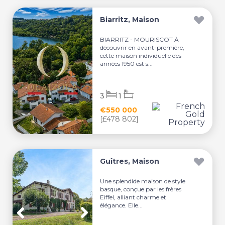
Biarritz, Maison
BIARRITZ - MOURISCOT À
découvrir en avant-première,
cette maison individuelle des
années 1950 est s...
3
1
€550 000
[£478 802]
Guîtres, Maison
Une splendide maison de style
basque, conçue par les frères
Eiffel, alliant charme et
élégance. Elle...