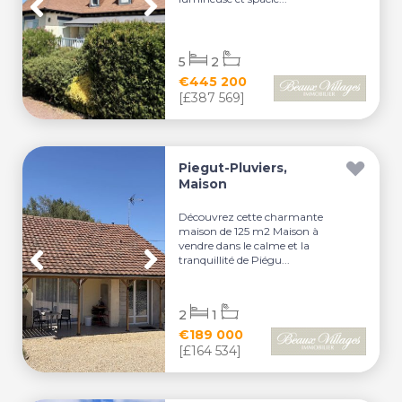
5
2
€445 200
[£387 569]
Piegut-Pluviers,
Maison
Découvrez cette charmante
maison de 125 m2 Maison à
vendre dans le calme et la
tranquillité de Piégu...
2
1
€189 000
[£164 534]