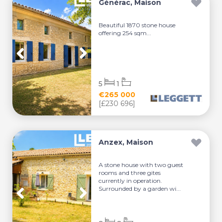
Générac, Maison
Beautiful 1870 stone house
offering 254 sqm...
5
1
€265 000
[£230 696]
Anzex, Maison
A stone house with two guest
rooms and three gites
currently in operation.
Surrounded by a garden wi...