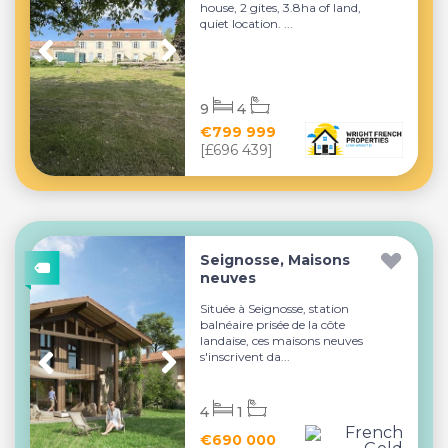
house, 2 gites, 3.8ha of land,
quiet location. ...
9
4
€799 999
[£696 439]
Seignosse, Maisons
neuves
Située à Seignosse, station
balnéaire prisée de la côte
landaise, ces maisons neuves
s'inscrivent da...
4
1
€690 000