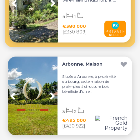
wine-making region of Entr...
4
1
€380 000
[£330 809]
Arbonne, Maison
Située à Arbonne, à proximité
du bourg, cette maison de
plain-pied à structure bois
bénéficie d'un e...
3
2
€495 000
[£430 922]