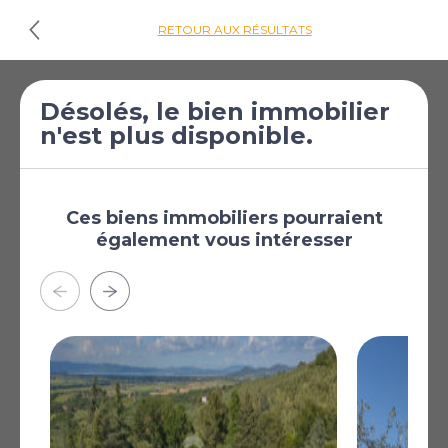
RETOUR AUX RÉSULTATS
Désolés, le bien immobilier
Cliquez ici pour
n'est plus disponible.
les plans d'étages
€650 000
Maison de
[£565 857]
campagne de 4
Ces biens immobiliers pourraient
également vous intéresser
chambres à vendre
à Città di Castello
Città di Castello,
Pérouse, Ombrie, Italie
En conduisant le long d'une route de campagne
pittoresque d'environ un kilomètre de long, nous
trouvons cette charmante ferme datant du XVIIe
siècle, située dans une position privée, panoramique et
dominante, immergée dans les collines verdoyantes de