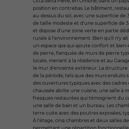
Città della Pieve, en Ombrie, dans un pa
position en contrebas. Le bâtiment, resta
au-dessus du sol, avec une superficie de 3
de taille modeste et d'une superficie de 
et dispose d'une zone verte en partie dé
rurale à l'environnement. Bien qu'il n'y ai
un espace spa qui ajoute confort et bien-
de pierre, flanquée de murs de pierre typ
locale, menant à la résidence et au Gara
le mur d'enceinte extérieur. La structur
de la période, tels que des murs enduits 
des ouvertures typiques avec des cadres en
chaussée abrite une cuisine, une salle à
fresques restaurées qui témoignent du car
une salle de bain et un bureau. Les chamb
terre cuite avec des poutres exposées, ty
À l'étage, cinq chambres et deux salles d
permettant une répartition fonctionnelle