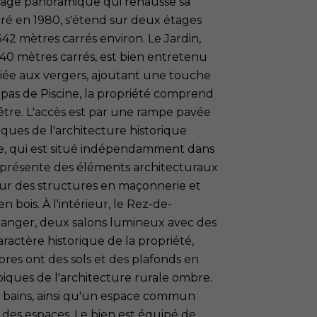
ysage panoramique qui rehausse sa
uré en 1980, s'étend sur deux étages
42 mètres carrés environ. Le Jardin,
340 mètres carrés, est bien entretenu
diée aux vergers, ajoutant une touche
t pas de Piscine, la propriété comprend
être. L'accès est par une rampe pavée
iques de l'architecture historique
ge, qui est situé indépendamment dans
e présente des éléments architecturaux
sur des structures en maçonnerie et
 bois. À l'intérieur, le Rez-de-
 manger, deux salons lumineux avec des
actère historique de la propriété,
res ont des sols et des plafonds en
piques de l'architecture rurale ombre.
e bains, ainsi qu'un espace commun
 des espaces. Le bien est équipé de