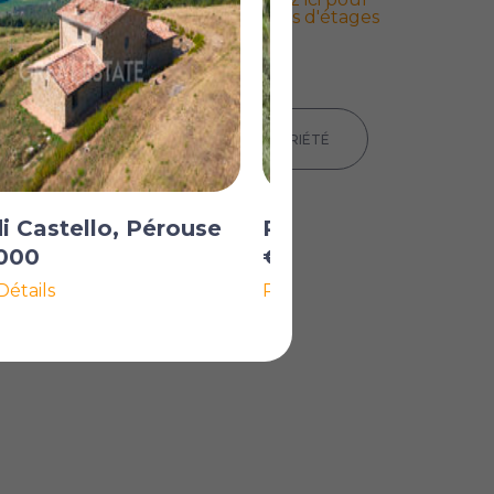
les plans d'étages
IMPRIMER LES DÉTAILS DE LA PROPRIÉTÉ
di Castello, Pérouse
Perugia, Pérouse
000
€895 000
Détails
Plus de Détails