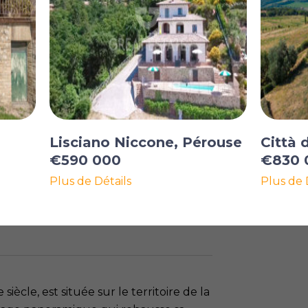
Lisciano Niccone, Pérouse
Città 
€590 000
€830 
Plus de Détails
Plus de 
siècle, est située sur le territoire de la