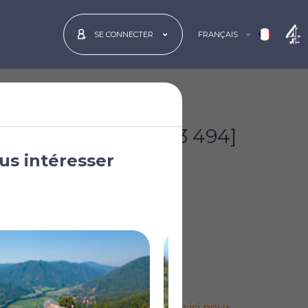
FRANÇAIS
SE CONNECTER
€900 000
[£783 494]
us intéresser
Cliquez ici pour