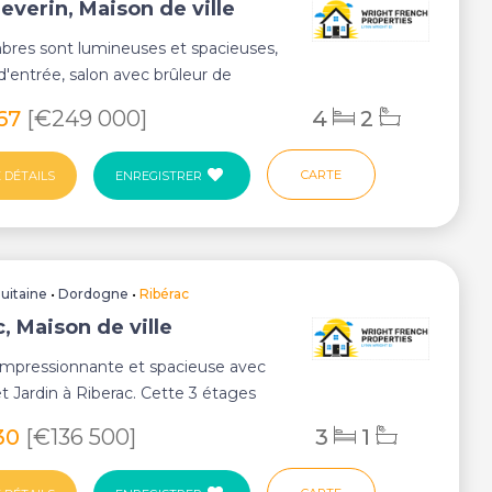
everin, Maison de ville
bres sont lumineuses et spacieuses,
 d'entrée, salon avec brûleur de
uis...
767
[€249 000]
4
2
CARTE
 DÉTAILS
ENREGISTRER
uitaine
•
Dordogne
•
Ribérac
, Maison de ville
 impressionnante et spacieuse avec
et Jardin à Riberac. Cette 3 étages
v...
830
[€136 500]
3
1