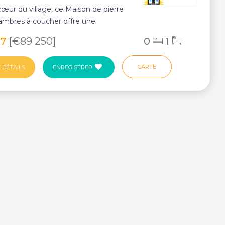
cœur du village, ce Maison de pierre
hambres à coucher offre une
 opport...
97
[€89 250]
0
1
CARTE
 DÉTAILS
ENREGISTRER