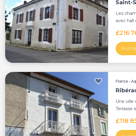
Saint-S
Les cham
avec hall
granulés, c
£216 
PLUS DE
France
•
Aq
Ribérac
Une ville
Terrasse 
Maison de 
£118 