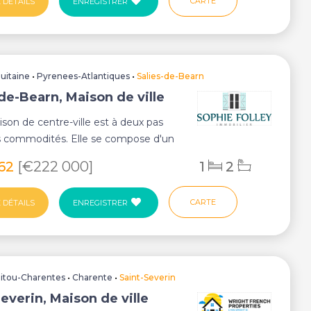
CARTE
 DÉTAILS
ENREGISTRER
uitaine
•
Pyrenees-Atlantiques
•
Salies-de-Bearn
de-Bearn, Maison de ville
son de centre-ville est à deux pas
s commodités. Elle se compose d'un
tage...
262
[€222 000]
1
2
CARTE
 DÉTAILS
ENREGISTRER
itou-Charentes
•
Charente
•
Saint-Severin
everin, Maison de ville