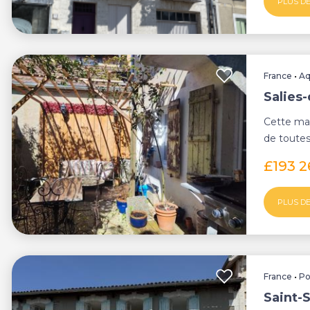
PLUS DE
France
•
Aq
Salies-
Cette mai
de toute
premier é
£193 
PLUS DE
France
•
Po
Saint-S