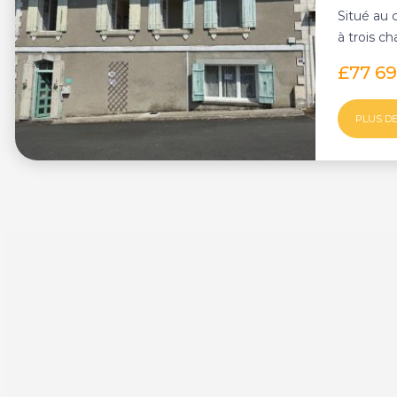
Situé au 
à trois c
excellente
£77 6
PLUS DE