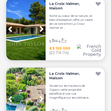
La Croix-Valmer,
Maison
Niché au cœur de la nature, ce
bien d’exception offre un cadre
de vie rare entre La Croix-
Valmer et ...
5
4
€3 120 000
[£2 716 114]
La Croix-Valmer,
Maison
Située sur les hauteurs de
Gigaro, cette propriété
bénéficie d’une vue
magnifique sur les collines e...