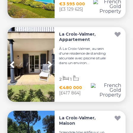
€3 595 000
[£3 129 625]
La Croix-Valmer,
Appartement
À La Croix-Valmer, au sein
d'une résidence de standing
sécurisée avec piscine située
dans un environ...
2
1
€480 000
[£417 864]
La Croix-Valmer,
Maison
Splendide Mas édifié sur un