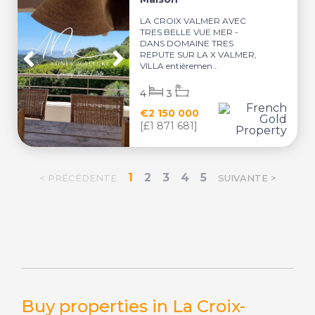
LA CROIX VALMER AVEC
TRES BELLE VUE MER -
DANS DOMAINE TRES
REPUTE SUR LA X VALMER,
VILLA entièremen...
4
3
€2 150 000
[£1 871 681]
1
2
3
4
5
< PRÉCÉDENTE
SUIVANTE >
Buy properties in La Croix-