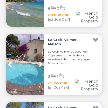
6
0
€3 800 000
[£3 308 087]
La Croix-Valmer,
Maison
La Croix Valmer au coeur de
Gigaro dans une résidence
sécurisée à deux pas des plages.
Maison à réno...
3
1
€1 155 000
[£1 005 484]
La Croix-Valmer,