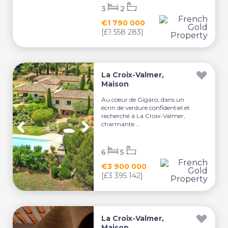
3
2
€1 790 000
[£1 558 283]
La Croix-Valmer,
Maison
Au coeur de Gigaro, dans un
écrin de verdure confidentiel et
recherché à La Croix-Valmer,
charmante ...
6
5
€3 900 000
[£3 395 142]
La Croix-Valmer,
Maison