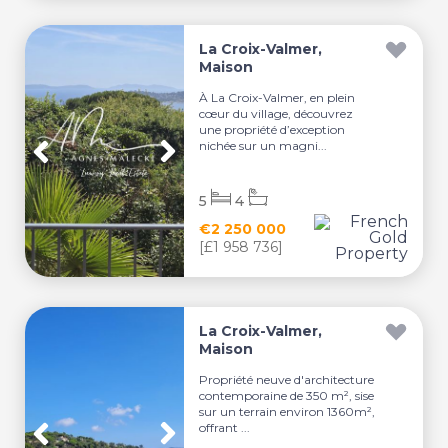
La Croix-Valmer,
Maison
À La Croix-Valmer, en plein
cœur du village, découvrez
une propriété d’exception
nichée sur un magni...
5
4
€2 250 000
[£1 958 736]
La Croix-Valmer,
Maison
Propriété neuve d'architecture
contemporaine de 350 m², sise
sur un terrain environ 1360m²,
offrant ...