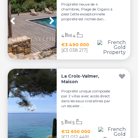
Propriété neuve de 4
chambres, Plage de Gigaro à
pied Cette exceptionnelle
propriété est nichée dan...
4
4
€3 490 000
[£3 038 217]
La Croix-Valmer,
Maison
Propriété unique composée
par 2 villas avec accès direct
dans les eaux cristallines par
un escalier ...
5
5
€12 650 000
[£11 012 449]