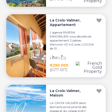
La Croix-Valmer,
Appartement
L’agence RIVIERA
IMMOBILIER vous dévoile cet
appartement 2 pièces
d'environ 43 m2 avec LOGGIA
de 10 ...
1
1
€250 000
[£217 637]
La Croix-Valmer,
Maison
LA CROIX VALMER dans
domaine privé proche des
plages et du village AVEC