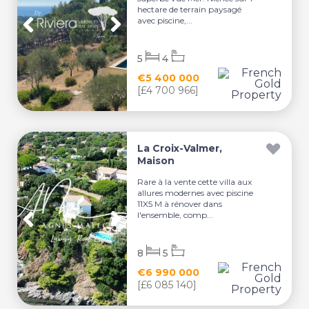
hectare de terrain paysagé
avec piscine,...
5
4
€5 400 000
[£4 700 966]
La Croix-Valmer,
Maison
Rare à la vente cette villa aux
allures modernes avec piscine
11X5 M à rénover dans
l'ensemble, comp...
8
5
€6 990 000
[£6 085 140]