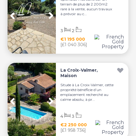
terrain de plus de 2 200m2
rare à la vente, aucun travaux
à prévoir au c...
3
2
€1 195 000
[£1 040 306]
La Croix-Valmer,
Maison
Située à La Croix-Valmer, cette
propriété bénéficie d’un
emplacement recherché au
calme absolu, à pr...
4
3
€2 250 000
[£1 958 736]