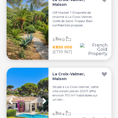
Maison
Off Market ? Propriété de
charme à La Croix-Valmer,
Golfe de Saint-Tropez Bien
confidentiel proposé...
3
0
€850 000
[£739 967]
La Croix-Valmer,
Maison
Située à La Croix-Valmer, cette
villa construite en 2007 offre
environ 170 m² habitables sur
un terr...
4
4