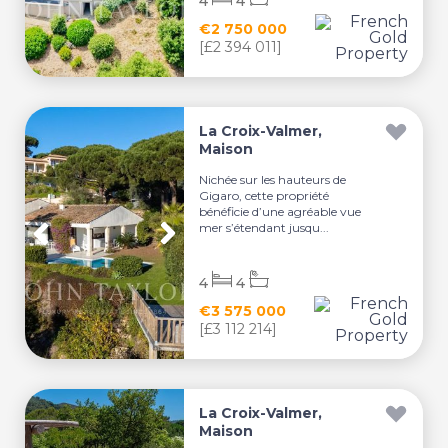
4
4
€2 750 000
[£2 394 011]
La Croix-Valmer,
Maison
Nichée sur les hauteurs de
Gigaro, cette propriété
bénéficie d’une agréable vue
mer s’étendant jusqu...
4
4
€3 575 000
[£3 112 214]
La Croix-Valmer,
Maison