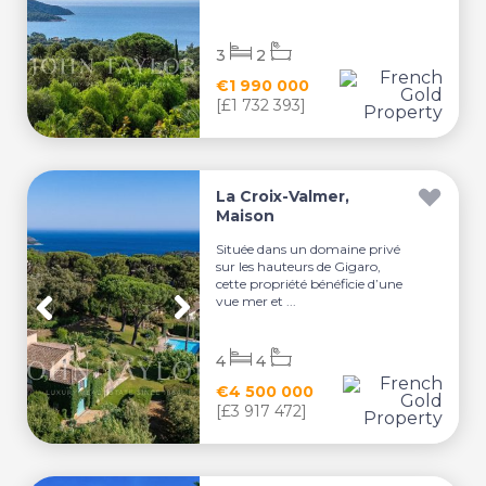
3
2
€1 990 000
[£1 732 393]
La Croix-Valmer,
Maison
Située dans un domaine privé
sur les hauteurs de Gigaro,
cette propriété bénéficie d’une
vue mer et ...
4
4
€4 500 000
[£3 917 472]