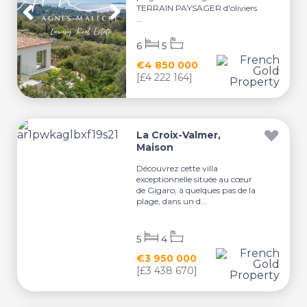
TERRAIN PAYSAGER d'oliviers
...
6
5
€4 850 000
[£4 222 164]
La Croix-Valmer,
Maison
Découvrez cette villa
exceptionnelle située au cœur
de Gigaro, à quelques pas de la
plage, dans un d...
5
4
€3 950 000
[£3 438 670]