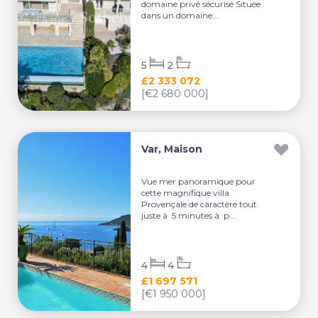
domaine privé sécurisé Située
dans un domaine...
5
2
£2 333 072
[€2 680 000]
Var, Maison
Vue mer panoramique pour
cette magnifique villa
Provençale de caractère tout
juste à 5 minutes à p...
4
4
£1 697 571
[€1 950 000]