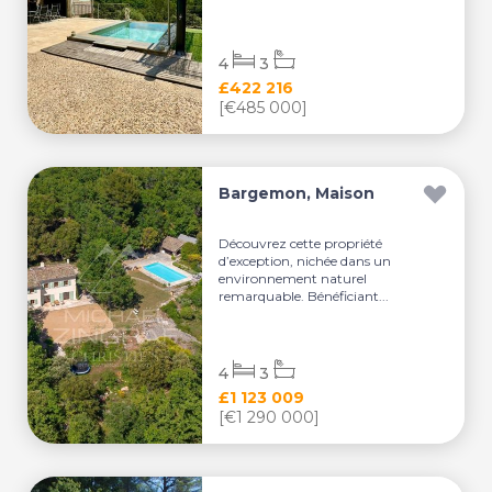
4
3
£422 216
[€485 000]
Bargemon, Maison
Découvrez cette propriété
d’exception, nichée dans un
environnement naturel
remarquable. Bénéficiant...
4
3
£1 123 009
[€1 290 000]