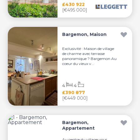
£430 922
[€495 000]
Bargemon, Maison
Exclusivité : Maison de village
de charme avec terrasse
panoramique ? Bargemon Au
coeur du vieux v...
4
4
£390 877
[€449 000]
Bargemon,
Appartement
Au centre du village vous