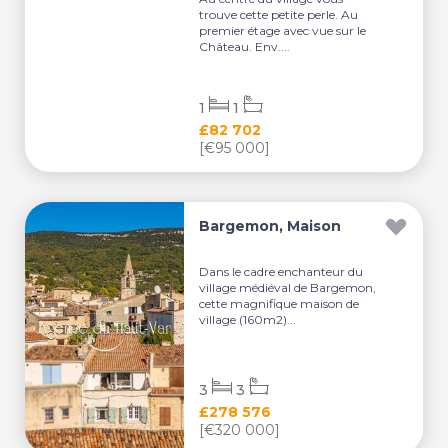
trouve cette petite perle. Au
premier étage avec vue sur le
Château. Env....
1
1
£82 702
[€95 000]
Bargemon, Maison
Dans le cadre enchanteur du
village médiéval de Bargemon,
cette magnifique maison de
village (160m2)...
3
3
£278 576
[€320 000]