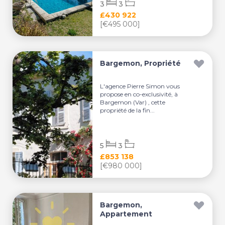
3
3
£430 922
[€495 000]
Bargemon, Propriété
L'agence Pierre Simon vous
propose en co-exclusivité, à
Bargemon (Var) , cette
propriété de la fin...
5
3
£853 138
[€980 000]
Bargemon,
Appartement