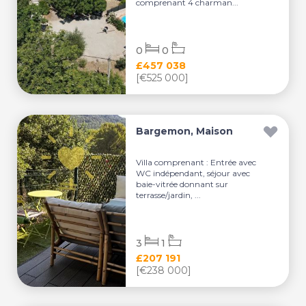
comprenant 4 charman...
0
0
£457 038
[€525 000]
Bargemon, Maison
Villa comprenant : Entrée avec
WC indépendant, séjour avec
baie-vitrée donnant sur
terrasse/jardin, ...
3
1
£207 191
[€238 000]