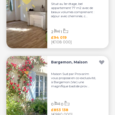
Situé au 1er étage, bel
appartement 77 m2 avec de
beaux volumes comprenant :
séjour avec cheminée, c...
2
1
£94 019
[€108 000]
Bargemon, Maison
Maison Sud par Provarim
vous propose en co-exclusivité,
à Bargemon (Var) une
magnifique bastide prov...
0
0
£853 138
[€980 000]