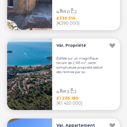
4
0
£339 514
[€390 000]
Var, Propriété
Édifiée sur un magnifique
terrain de 2 195 m², cette
somptueuse propriété séduit
dès l'entrée par so...
4
3
£1 236 180
[€1 420 000]
Var, Appartement