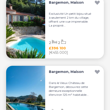
Bargemon, Maison
Exclusivité Un petit bijou situé
à seulement 2 km du village,
offrant une vue imprenable.
La proprié...
2
2
£396 100
[€455 000]
Bargemon, Maison
Dans le Vieux Château de
Bargemon, découvrez cette
demeure exceptionnelle
d'environ 125 m² habitable...