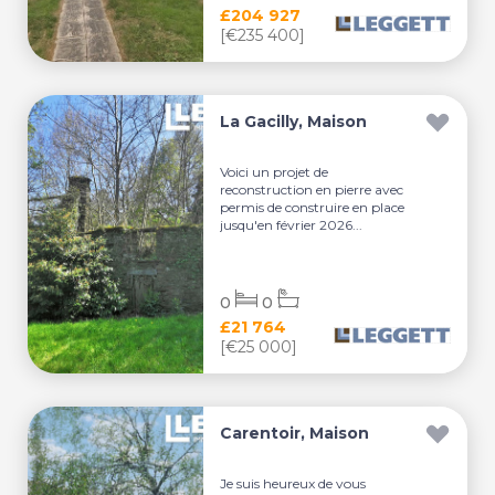
£204 927
[€235 400]
La Gacilly, Maison
Voici un projet de
reconstruction en pierre avec
permis de construire en place
jusqu'en février 2026...
0
0
£21 764
[€25 000]
Carentoir, Maison
Je suis heureux de vous