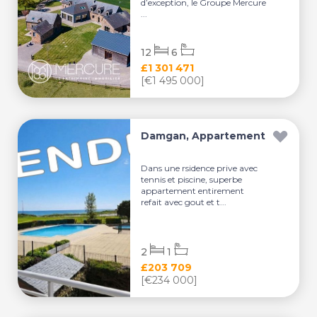
d’exception, le Groupe Mercure
...
12
6
£1 301 471
[€1 495 000]
Damgan, Appartement
Dans une rsidence prive avec
tennis et piscine, superbe
appartement entirement
refait avec gout et t...
2
1
£203 709
[€234 000]