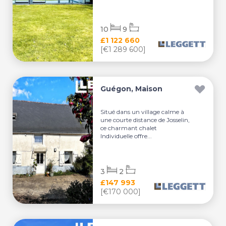
10
9
£1 122 660
[€1 289 600]
Guégon, Maison
Situé dans un village calme à
une courte distance de Josselin,
ce charmant chalet
Individuelle offre...
3
2
£147 993
[€170 000]