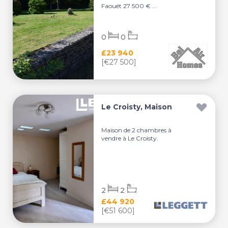
Faouët 27 500 € ...
0
0
£23 940
[€27 500]
Le Croisty, Maison
Maison de 2 chambres à
vendre à Le Croisty.
2
2
£44 920
[€51 600]