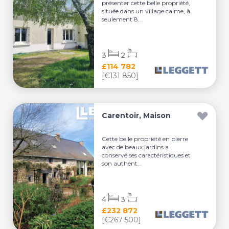
présenter cette belle propriété,
située dans un village calme, à
seulement 8...
3
2
£114 782
[€131 850]
Carentoir, Maison
Cette belle propriété en pierre
avec de beaux jardins a
conservé ses caractéristiques et
son authent...
4
3
£232 872
[€267 500]