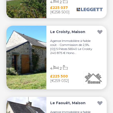
4
2
£225 037
[€258 500]
Le Croisty, Maison
Agence Immobilière à faible
coût - Commission de 2,5%.
[0]] 5 Pièces 56540 Le Croisty
240 875 € Hono...
4
2
£225 500
[€259 032]
Le Faouët, Maison
Agence Immobilière à faible