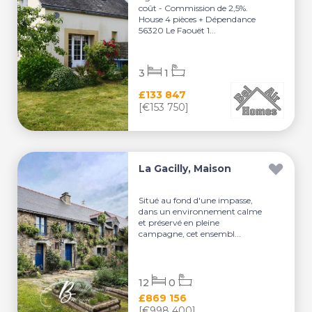
coût - Commission de 2,5%.
House 4 pièces + Dépendance
56320 Le Faouët 1...
3
1
£133 847
[€153 750]
La Gacilly, Maison
Situé au fond d'une impasse,
dans un environnement calme
et préservé en pleine
campagne, cet ensembl...
12
0
£869 156
[€998 400]