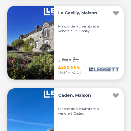
La Gacilly, Maison
Maison de 4 chambres à
vendre à La Gacilly.
4
3
£299 904
[€344 500]
Caden, Maison
Maison de 4 chambres à
vendre à Caden.