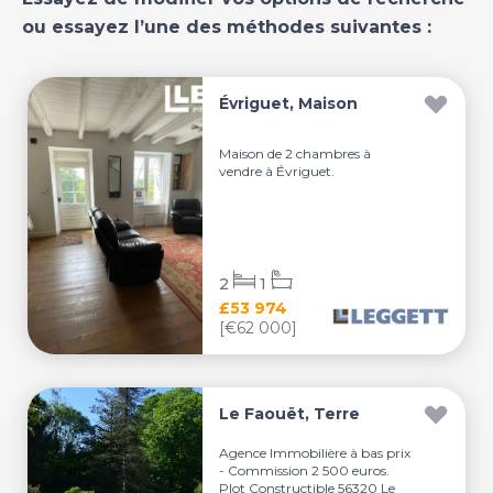
ou essayez l’une des méthodes suivantes :
Évriguet, Maison
Maison de 2 chambres à
vendre à Évriguet.
2
1
£53 974
[€62 000]
Le Faouët, Terre
Agence Immobilière à bas prix
- Commission 2 500 euros.
Plot Constructible 56320 Le