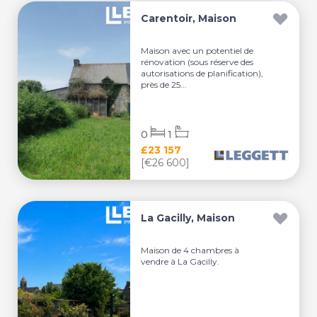
Carentoir, Maison
Maison avec un potentiel de
rénovation (sous réserve des
autorisations de planification),
près de 25...
0
1
£23 157
[€26 600]
La Gacilly, Maison
Maison de 4 chambres à
vendre à La Gacilly.