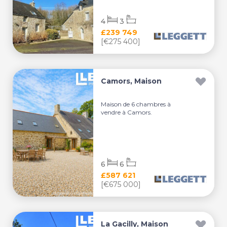
4
3
£239 749
[€275 400]
Camors, Maison
Maison de 6 chambres à
vendre à Camors.
6
6
£587 621
[€675 000]
La Gacilly, Maison