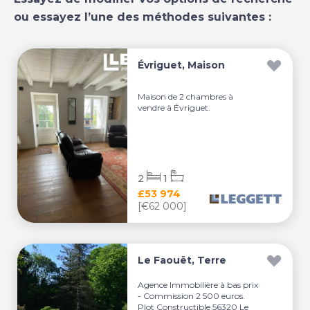
ou essayez l’une des méthodes suivantes :
Évriguet, Maison
Maison de 2 chambres à
vendre à Évriguet.
2
1
£53 974
[€62 000]
Le Faouët, Terre
Agence Immobilière à bas prix
- Commission 2 500 euros.
Plot Constructible 56320 Le