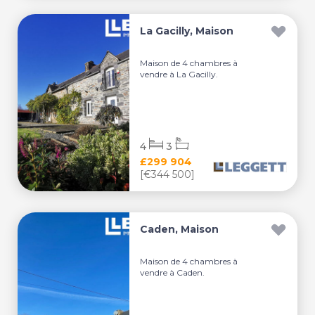
La Gacilly, Maison
Maison de 4 chambres à
vendre à La Gacilly.
4
3
£299 904
[€344 500]
Caden, Maison
Maison de 4 chambres à
vendre à Caden.