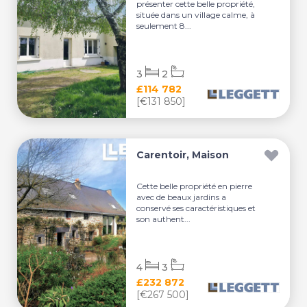
présenter cette belle propriété,
située dans un village calme, à
seulement 8...
3
2
£114 782
[€131 850]
Carentoir, Maison
Cette belle propriété en pierre
avec de beaux jardins a
conservé ses caractéristiques et
son authent...
4
3
£232 872
[€267 500]