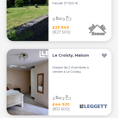
Faouët 27 500 € ...
0
0
£23 940
[€27 500]
Le Croisty, Maison
Maison de 2 chambres à
vendre à Le Croisty.
2
2
£44 920
[€51 600]