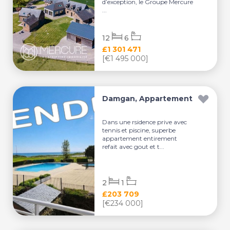
d’exception, le Groupe Mercure
...
12
6
£1 301 471
[€1 495 000]
Damgan, Appartement
Dans une rsidence prive avec
tennis et piscine, superbe
appartement entirement
refait avec gout et t...
2
1
£203 709
[€234 000]