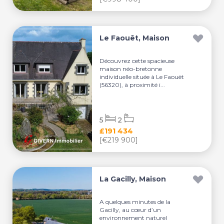
Le Faouët, Maison
Découvrez cette spacieuse
maison néo-bretonne
individuelle située à Le Faouët
(56320), à proximité i...
5
2
£191 434
[€219 900]
La Gacilly, Maison
A quelques minutes de la
Gacilly, au cœur d’un
environnement naturel