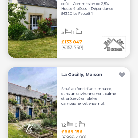
coût - Commission de 2,5%.
House 4 pièces + Dépendance
56320 Le Faouët 1...
3
1
£133 847
[€153 750]
La Gacilly, Maison
Situé au fond d'une impasse,
dans un environnement calme
et préservé en pleine
campagne, cet ensembl...
12
0
£869 156
[€998 400]