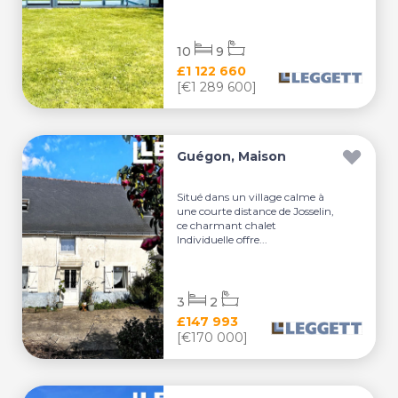
10
9
£1 122 660
[€1 289 600]
Guégon, Maison
Situé dans un village calme à
une courte distance de Josselin,
ce charmant chalet
Individuelle offre...
3
2
£147 993
[€170 000]