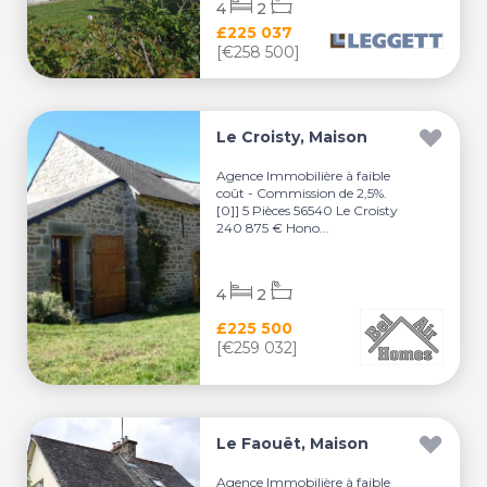
4
2
£225 037
[€258 500]
Le Croisty, Maison
Agence Immobilière à faible
coût - Commission de 2,5%.
[0]] 5 Pièces 56540 Le Croisty
240 875 € Hono...
4
2
£225 500
[€259 032]
Le Faouët, Maison
Agence Immobilière à faible