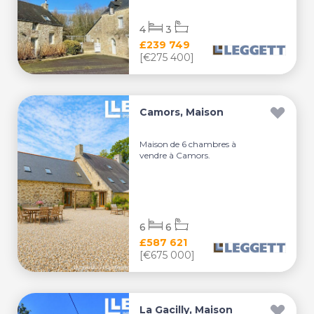
4
3
£239 749
[€275 400]
Camors, Maison
Maison de 6 chambres à
vendre à Camors.
6
6
£587 621
[€675 000]
La Gacilly, Maison