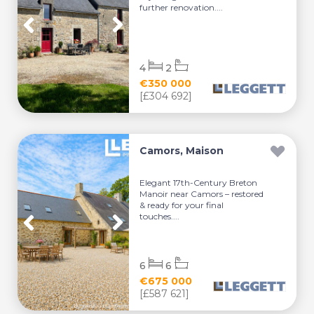
further renovation....
4
2
€350 000
[£304 692]
Camors, Maison
Elegant 17th-Century Breton
Manoir near Camors – restored
& ready for your final
touches....
6
6
€675 000
[£587 621]