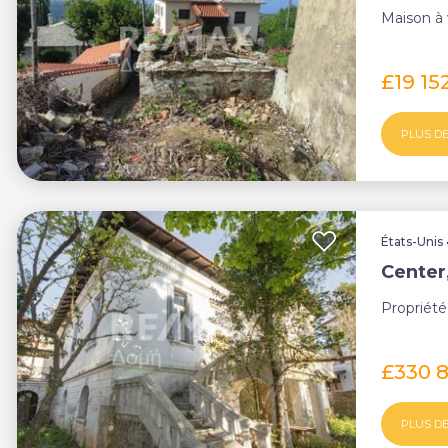
Maison à 
£19 15
PLUS DE
États-Unis
Center
Propriété
£330 
PLUS DE