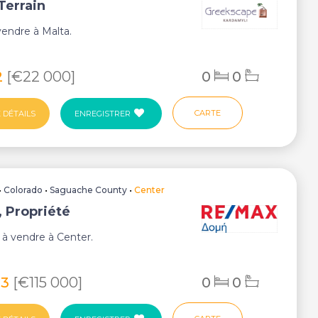
Terrain
 vendre à Malta.
2
[€22 000]
0
0
CARTE
 DÉTAILS
ENREGISTRER
•
Colorado
•
Saguache County
•
Center
, Propriété
 à vendre à Center.
13
[€115 000]
0
0