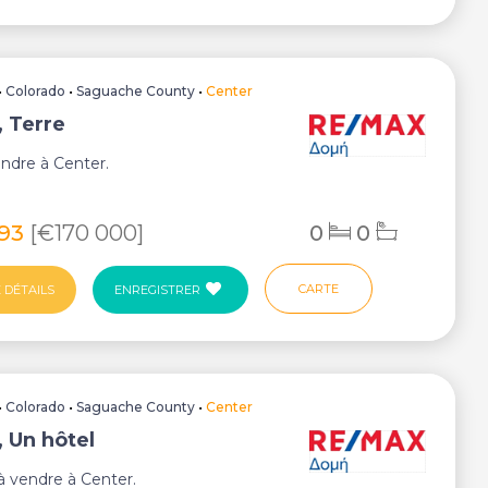
•
Colorado
•
Saguache County
•
Center
, Terre
endre à Center.
993
[€170 000]
0
0
CARTE
 DÉTAILS
ENREGISTRER
•
Colorado
•
Saguache County
•
Center
, Un hôtel
à vendre à Center.