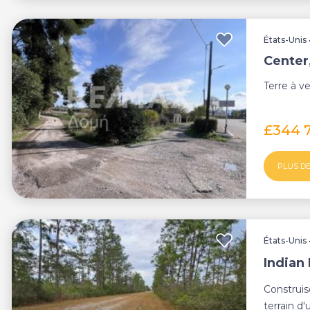
États-Unis
Center
Terre à v
£344 
PLUS DE
États-Unis
Indian
Construis
terrain d'