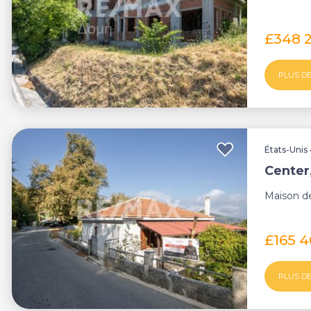
£348 
PLUS DE
États-Unis
Center
Maison d
£165 
PLUS DE