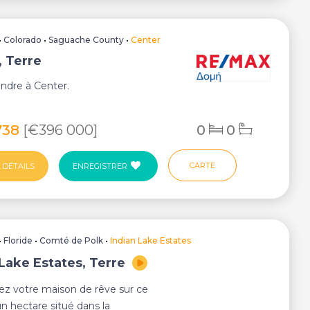
•
Colorado
•
Saguache County
•
Center
, Terre
endre à Center.
738
[€396 000]
0
0
CARTE
 DÉTAILS
ENREGISTRER
•
Floride
•
Comté de Polk
•
Indian Lake Estates
 Lake Estates, Terre
ez votre maison de rêve sur ce
un hectare situé dans la