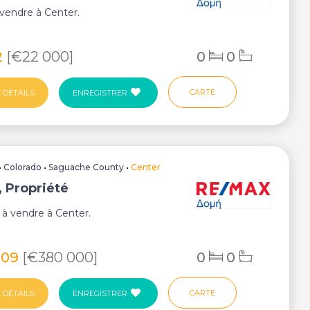
vendre à Center.
2
[€22 000]
0
0
CARTE
 DÉTAILS
ENREGISTRER
•
Colorado
•
Saguache County
•
Center
, Propriété
 à vendre à Center.
809
[€380 000]
0
0
CARTE
 DÉTAILS
ENREGISTRER