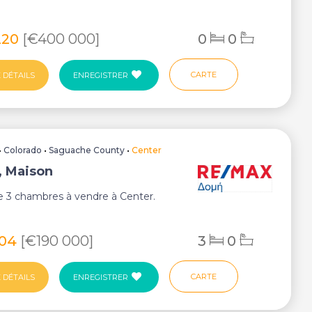
220
[€400 000]
0
0
CARTE
 DÉTAILS
ENREGISTRER
•
Colorado
•
Saguache County
•
Center
, Maison
e 3 chambres à vendre à Center.
404
[€190 000]
3
0
CARTE
 DÉTAILS
ENREGISTRER