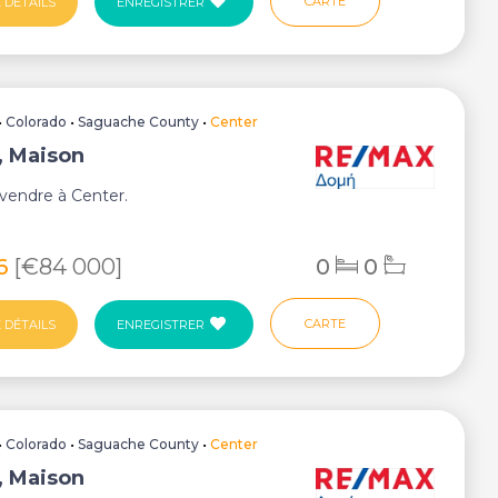
CARTE
 DÉTAILS
ENREGISTRER
•
Colorado
•
Saguache County
•
Center
, Maison
vendre à Center.
26
[€84 000]
0
0
CARTE
 DÉTAILS
ENREGISTRER
•
Colorado
•
Saguache County
•
Center
, Maison