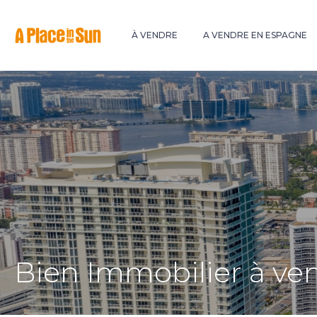
Premium
New development
À VENDRE
A VENDRE EN ESPAGNE
Bien Immobilier à ve