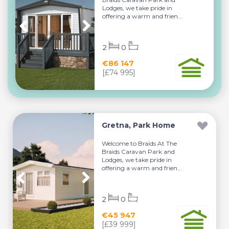
Lodges, we take pride in
offering a warm and frien...
2
0
€86 147
[£74 995]
Gretna, Park Home
Welcome to Braids At The
Braids Caravan Park and
Lodges, we take pride in
offering a warm and frien...
2
0
€45 947
[£39 999]