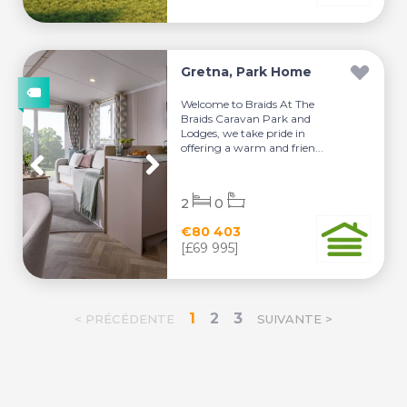
Gretna, Park Home
Welcome to Braids At The
Braids Caravan Park and
Lodges, we take pride in
offering a warm and frien...
2
0
€80 403
[£69 995]
1
2
3
< PRÉCÉDENTE
SUIVANTE >