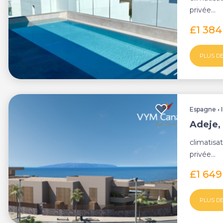
privée...
£1 384
PLUS DE
Espagne
•
Adeje, 
climatisat
privée...
£1 649
PLUS DE