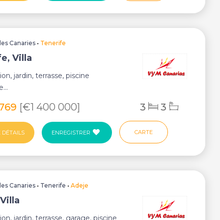
Iles Canaries
•
Tenerife
e, Villa
ion, jardin, terrasse, piscine
..
 769
[€1 400 000]
3
3
CARTE
 DÉTAILS
ENREGISTRER
Iles Canaries
•
Tenerife
•
Adeje
Villa
ion, jardin, terrasse, garage, piscine