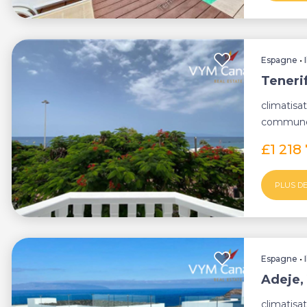
Espagne
•
Tenerif
climatisat
commune.
£1 218
PLUS DE
Espagne
•
Adeje, 
climatisat