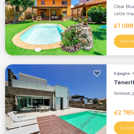
Clear Blu
cette mag
dans le qu
£1 088
PLUS DE
Espagne
•
Tenerif
terrasse, 
£2 78
PLUS DE