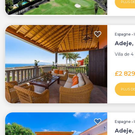
PLUS DE
Espagne
•
Adeje, 
Villa de 
£2 82
PLUS DE
Espagne
•
Adeje, 