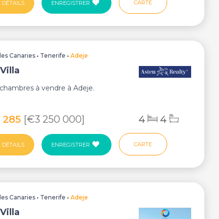
CARTE
 DÉTAILS
ENREGISTRER
Iles Canaries
•
Tenerife
•
Adeje
Villa
4 chambres à vendre à Adeje.
9 285
[€3 250 000]
4
4
CARTE
 DÉTAILS
ENREGISTRER
Iles Canaries
•
Tenerife
•
Adeje
Villa