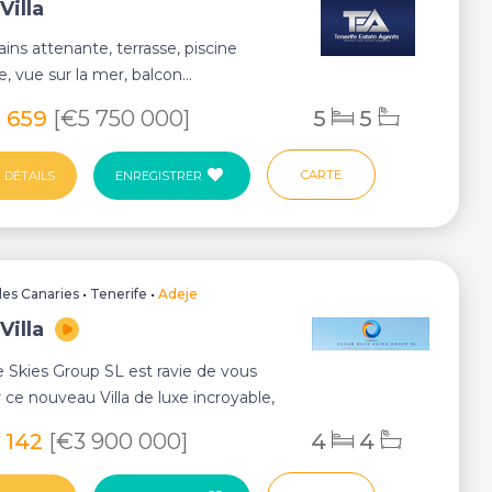
Villa
ains attenante, terrasse, piscine
vue sur la mer, balcon...
5 659
[€5 750 000]
5
5
CARTE
 DÉTAILS
ENREGISTRER
Iles Canaries
•
Tenerife
•
Adeje
Villa
e Skies Group SL est ravie de vous
 ce nouveau Villa de luxe incroyable,
..
 142
[€3 900 000]
4
4