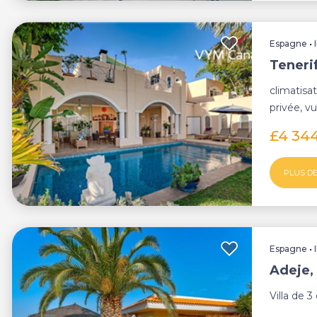
Espagne
•
Tenerif
climatisat
privée, v
£4 34
PLUS DE
Espagne
•
Adeje, 
Villa de 