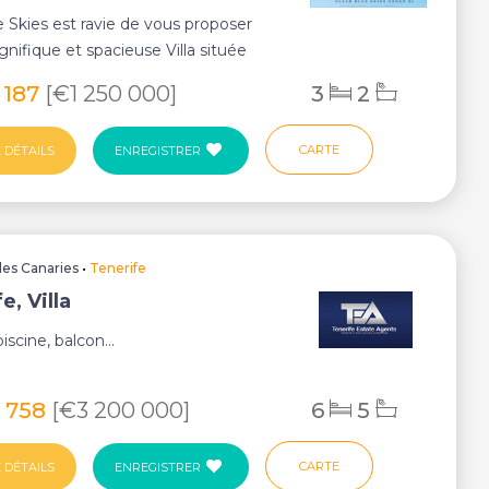
e Skies est ravie de vous proposer
nifique et spacieuse Villa située
art...
 187
[€1 250 000]
3
2
CARTE
 DÉTAILS
ENREGISTRER
Iles Canaries
•
Tenerife
e, Villa
piscine, balcon...
5 758
[€3 200 000]
6
5
CARTE
 DÉTAILS
ENREGISTRER