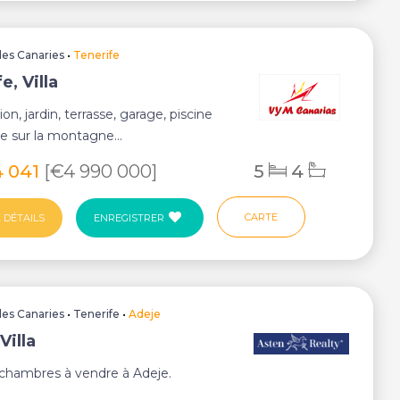
Iles Canaries
•
Tenerife
e, Villa
ion, jardin, terrasse, garage, piscine
ue sur la montagne...
4 041
[€4 990 000]
5
4
CARTE
 DÉTAILS
ENREGISTRER
Iles Canaries
•
Tenerife
•
Adeje
Villa
3 chambres à vendre à Adeje.