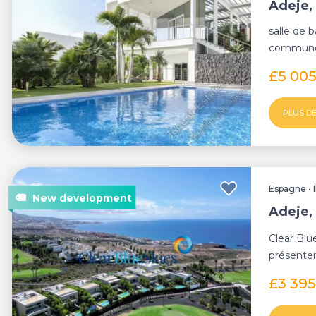
Adeje, 
salle de b
commune, 
£5 00
PLUS DE
Espagne
•
Adeje, 
Clear Blu
présenter
situé dan.
£3 395