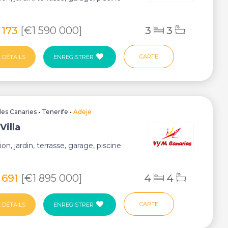
 173
[€1 590 000]
3
3
CARTE
 DÉTAILS
ENREGISTRER
Iles Canaries
•
Tenerife
•
Adeje
Villa
ion, jardin, terrasse, garage, piscine
 691
[€1 895 000]
4
4
CARTE
 DÉTAILS
ENREGISTRER