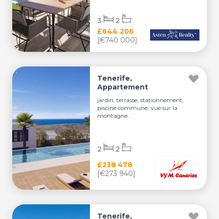
3
2
£644 206
[€740 000]
Tenerife,
Appartement
jardin, terrasse, stationnement,
piscine commune, vue sur la
montagne...
2
2
£238 478
[€273 940]
Tenerife,