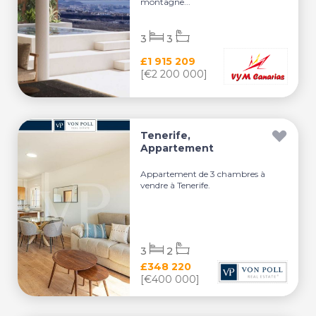
montagne...
3
3
£1 915 209
[€2 200 000]
Tenerife,
Appartement
Appartement de 3 chambres à
vendre à Tenerife.
3
2
£348 220
[€400 000]