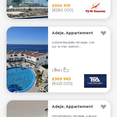
£504 919
[€580 000]
Adeje, Appartement
cuisine équipée, terrasse, vue
sur la mer, balcon...
1
1
£369 983
[€425 000]
Adeje, Appartement
climatisation, terrasse, vue sur