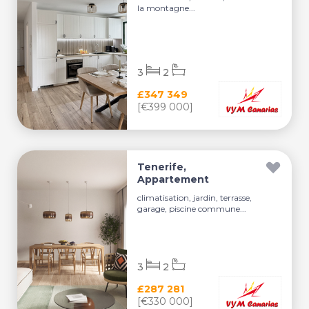
la montagne...
3
2
£347 349
[€399 000]
Tenerife,
Appartement
climatisation, jardin, terrasse,
garage, piscine commune...
3
2
£287 281
[€330 000]