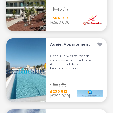
2
2
£504 919
[€580 000]
Adeje, Appartement
Clear Blue Skies est ravie de
vous proposer cette attractive
Appartement dans un
bâtiment récemment ...
1
1
£256 812
[€295 000]