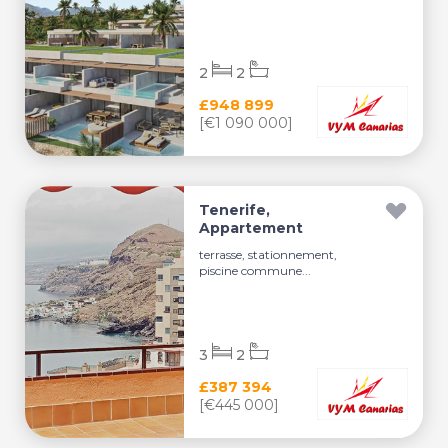
2
2
£948 899
[€1 090 000]
Tenerife,
Appartement
terrasse, stationnement,
piscine commune...
3
2
£387 394
[€445 000]