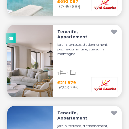
£692 087
[€795 000]
Tenerife,
Appartement
jardin, terrasse, stationnement,
piscine commune, vue sur la
montagne...
1
1
£211 879
[€243 385]
Tenerife,
Appartement
jardin, terrasse, stationnement,