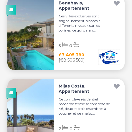
Benahavis,
Appartement
Ces villas exclusives sont
soigneusement placées à
différents niveaux sur les
collines, ce qui garan...
5
0
£7 405 380
[€8 506 560]
Mijas Costa,
Appartement
Ce complexe résidentiel
moderne fermé se compose de
46, deux et trois chambres à
coucher et de maiso...
2
0