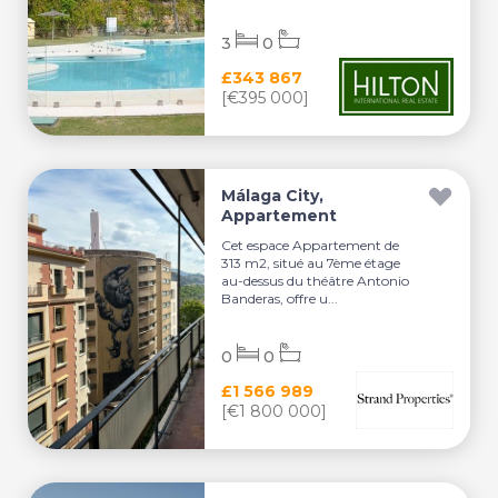
3
0
£343 867
[€395 000]
Málaga City,
Appartement
Cet espace Appartement de
313 m2, situé au 7ème étage
au-dessus du théâtre Antonio
Banderas, offre u...
0
0
£1 566 989
[€1 800 000]