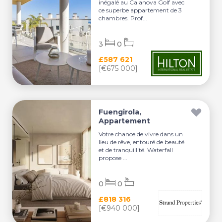
inégalé au Calanova Golf avec
ce superbe appartement de 3
chambres. Prof...
3
0
£587 621
[€675 000]
Fuengirola,
Appartement
Votre chance de vivre dans un
lieu de rêve, entouré de beauté
et de tranquillité. Waterfall
propose ...
0
0
£818 316
[€940 000]