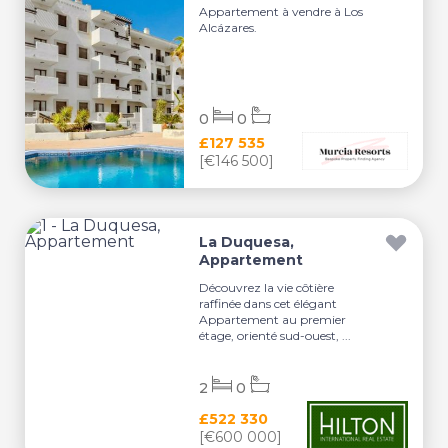
Appartement à vendre à Los
Alcázares.
0
0
£127 535
[€146 500]
La Duquesa,
Appartement
Découvrez la vie côtière
raffinée dans cet élégant
Appartement au premier
étage, orienté sud-ouest, ...
2
0
£522 330
[€600 000]