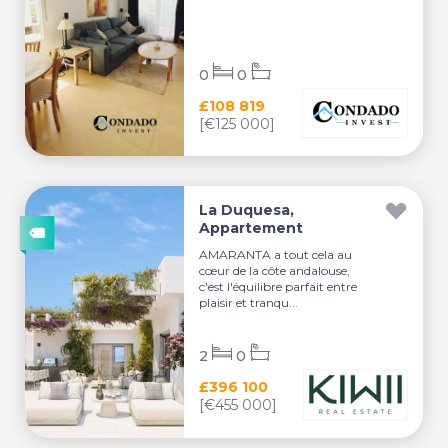
0
0
£108 819
[€125 000]
La Duquesa,
Appartement
AMARANTA a tout cela au
cœur de la côte andalouse,
c'est l'équilibre parfait entre
plaisir et tranqu...
2
0
£396 100
[€455 000]