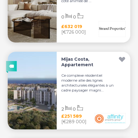
côte animée de ...
0
0
£632 019
[€726 000]
Mijas Costa,
Appartement
Ce complexe résidentiel
moderne allie des lignes
architecturales élégantes à un
cadre paysager magni...
2
0
£251 589
[€289 000]