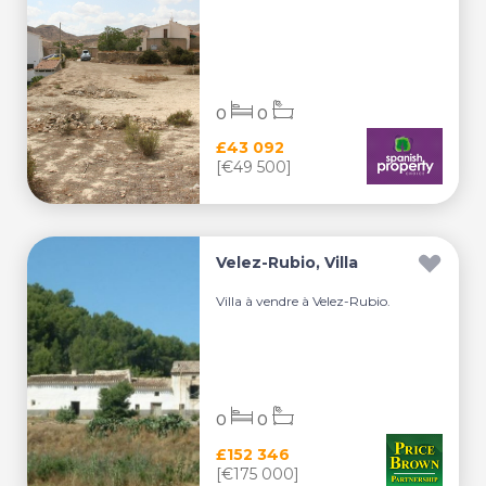
0
0
£43 092
[€49 500]
Velez-Rubio, Villa
Villa à vendre à Velez-Rubio.
0
0
£152 346
[€175 000]