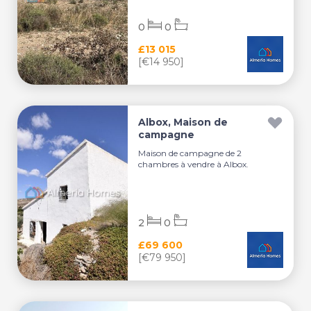
0
0
£13 015
[€14 950]
Albox, Maison de
campagne
Maison de campagne de 2
chambres à vendre à Albox.
2
0
£69 600
[€79 950]