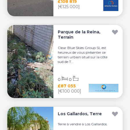
£108 819
[€125 000]
Parque de la Reina,
Terrain
Clear Blue Skies Group SL est
heureux de vous présenter ce
terrain urbain situé sur la côte
sud de T...
0
0
£87 055
[€100 000]
Los Gallardos, Terre
Terre à vendre à Los Gallardos.