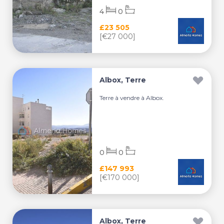
4
0
£23 505
[€27 000]
Albox, Terre
Terre à vendre à Albox.
0
0
£147 993
[€170 000]
Albox, Terre