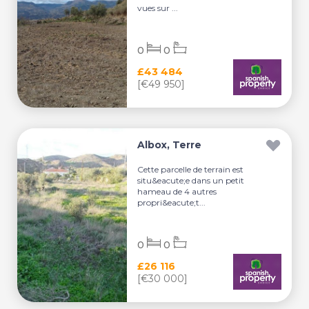
vues sur ...
0
0
£43 484
[€49 950]
Albox, Terre
Cette parcelle de terrain est
situ&eacute;e dans un petit
hameau de 4 autres
propri&eacute;t...
0
0
£26 116
[€30 000]