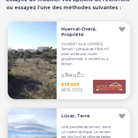
ou essayez l’une des méthodes suivantes :
Huercal-Overa,
Propriété
OUVERT AUX OFFRES.
Terrain rustique de 1 596 m²
avec accès par route
goudronnée, à vendre ou à
échan...
0
0
£13 929
[€16 000]
Lúcar, Terre
Une parcelle de terrain, dans
un cadre idyllique. Le terrain
est 1640m2 et offre de belles