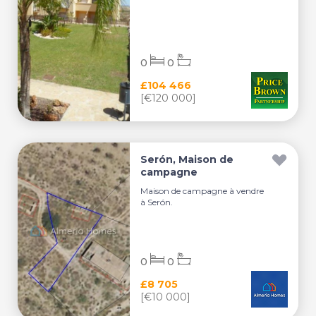
0
0
£104 466
[€120 000]
Serón, Maison de
campagne
Maison de campagne à vendre
à Serón.
0
0
£8 705
[€10 000]