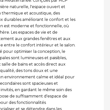
la Méditerranée. Conçues par HCP
mière naturelle, l'espace ouvert et
on thermique et acoustique, des
 durables améliorant le confort et les
 est moderne et fonctionnelle, où
phère. Les espaces de vie et de
faitement aux grandes fenêtres et aux
de entre le confort intérieur et le salon.
 pour optimiser la conception, le
ipales sont lumineuses et paisibles,
salle de bains et accès direct aux
 qualité, des tons doux et une
un environnement calme et idéal pour
secondaires sont spacieuses et
 invités, en gardant le même soin des
dispose de suffisamment d'espace de
pour des fonctionnalités
cialiser et se détendre dans les