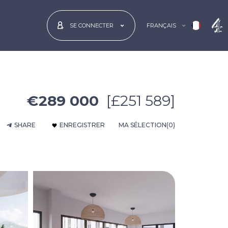
FRANÇAIS
SE CONNECTER
€289 000
[£251 589]
SHARE
ENREGISTRER
MA SÉLECTION
(0)