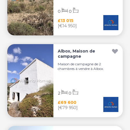
0
0
£13 015
[€14 950]
Albox, Maison de
campagne
Maison de campagne de 2
chambres à vendre à Albox.
2
0
£69 600
[€79 950]