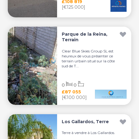
£108 819
[€125 000]
Parque de la Reina,
Terrain
Clear Blue Skies Group SL est
heureux de vous présenter ce
terrain urbain situé sur la côte
sud de T...
0
0
£87 055
[€100 000]
Los Gallardos, Terre
Terre à vendre à Los Gallardos.