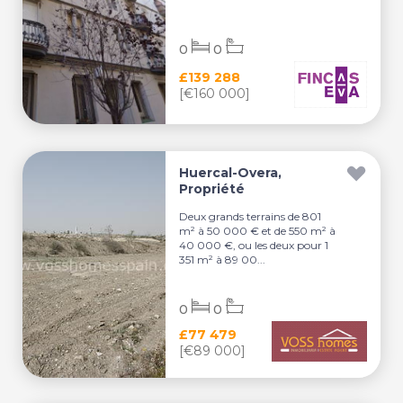
0
0
£139 288
[€160 000]
Huercal-Overa,
Propriété
Deux grands terrains de 801
m² à 50 000 € et de 550 m² à
40 000 €, ou les deux pour 1
351 m² à 89 00...
0
0
£77 479
[€89 000]