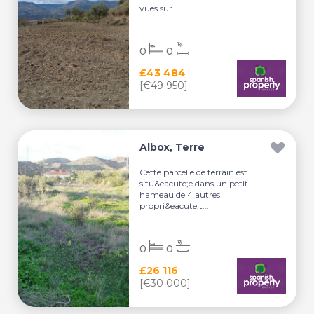
vues sur ...
0
0
£43 484
[€49 950]
Albox, Terre
Cette parcelle de terrain est
situ&eacute;e dans un petit
hameau de 4 autres
propri&eacute;t...
0
0
£26 116
[€30 000]