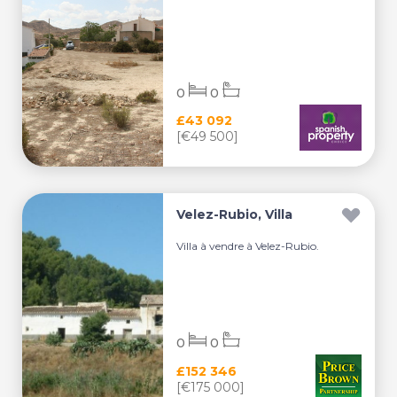
0
0
£43 092
[€49 500]
Velez-Rubio, Villa
Villa à vendre à Velez-Rubio.
0
0
£152 346
[€175 000]