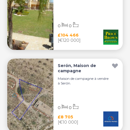
0
0
£104 466
[€120 000]
Serón, Maison de
campagne
Maison de campagne à vendre
à Serón.
0
0
£8 705
[€10 000]