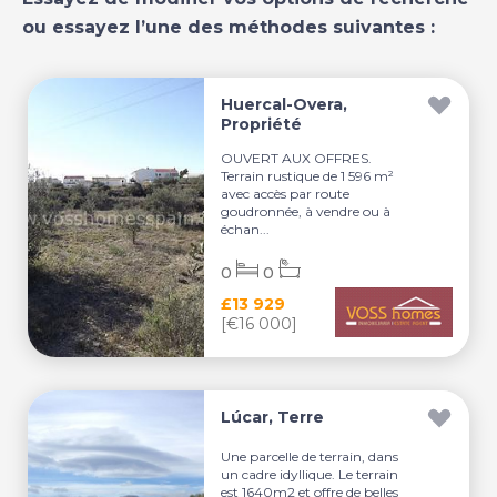
ou essayez l’une des méthodes suivantes :
Huercal-Overa,
Propriété
OUVERT AUX OFFRES.
Terrain rustique de 1 596 m²
avec accès par route
goudronnée, à vendre ou à
échan...
0
0
£13 929
[€16 000]
Lúcar, Terre
Une parcelle de terrain, dans
un cadre idyllique. Le terrain
est 1640m2 et offre de belles