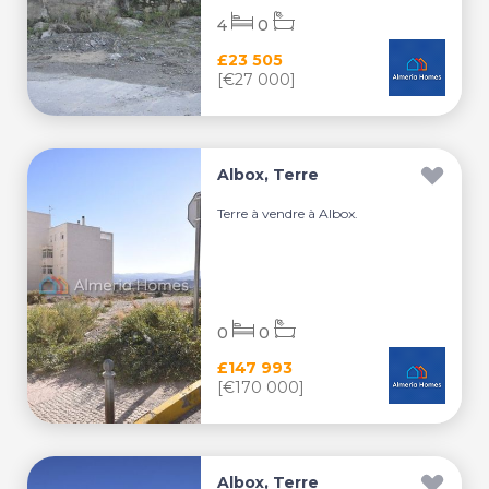
4
0
£23 505
[€27 000]
Albox, Terre
Terre à vendre à Albox.
0
0
£147 993
[€170 000]
Albox, Terre