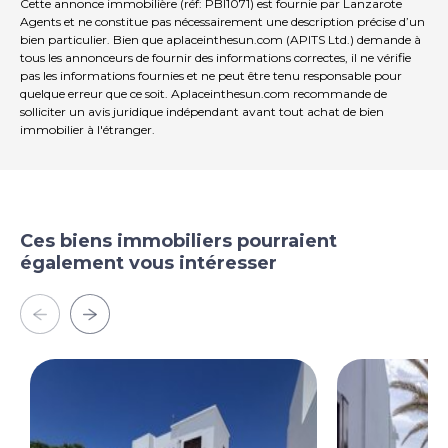
Lanzarote et peut vous aider à trouver votre endroit
Cette annonce immobilière (réf: PBI1071) est fournie par Lanzarote
idéal au soleil sur cette populaire île des Canaries. 2. Le
Agents et ne constitue pas nécessairement une description précise d’un
bien particulier. Bien que aplaceinthesun.com (APITS Ltd.) demande à
débat Nous sommes dans cette activité à Lanzarote
tous les annonceurs de fournir des informations correctes, il ne vérifie
depuis 1980, et nous avons donc une connaissance
pas les informations fournies et ne peut être tenu responsable pour
complète 3. En tant que l'un des principaux agents
quelque erreur que ce soit. Aplaceinthesun.com recommande de
immobiliers à Lanzarote, nous offrons un large choix de
solliciter un avis juridique indépendant avant tout achat de bien
villas, appartements et bungalows à vendre dans
immobilier à l'étranger.
toutes les stations balnéaires de l'île et nous avons
également un grand choix de propriétés rurales et
d'opportunités Commercial. 4. Le dépôt de la
demande. Notre équipe amicale et professionnelle est
à votre disposition pour vous guider à travers toutes les
Ces biens immobiliers pourraient
étapes du processus d'achat et vous offrir les meilleurs
également vous intéresser
conseillers juridiques professionnels qualifiés, conseillers
fiscaux, traducteurs... qui rendront votre processus
d'achat aussi fluide que possible. 5ème. Nous avons
notre équipe de constructeurs, plombiers, électriciens,
entretien de piscine... pour vous aider dans tout travail
qui pourrait être nécessaire.