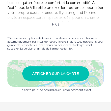
bain, ce qui améliore le confort et la commodité. À
l'extérieur, le Villa offre un excellent potentiel pour créer
votre propre oasis extérieure. Il y a un grand Piscine
privé, un espace Jardin spacieux idéal pour un champ
de légumes ou une zone de détente paysagère, et
Plus
beaucoup d'espace pour personnaliser selon votre style
de vie. À l'avant de la propriété, une zone généreuse
Parking offre un espace ombragé pour deux à trois
*Certaines descriptions de biens immobiliers sur ce site sont traduites
automatiquement par intelligence artificielle. Malgré tous nos efforts pour
voitures. Avec un mobilier minimal, cette maison Villa
garantir leur exactitude, des erreurs ou des inexactitudes peuvent
pourrait facilement devenir la résidence permanente
subsister. La version originale de l'annonce fait foi.
parfaite, Résidence secondaire, ou Investissement
propriété à Lanzarote. Offrant un espace, une intimité
et un grand potentiel dans un endroit souhaitable, c'est
une occasion fantastique à ne pas manquer. C'est un
Villa parfait pour ceux qui cherchent une maison
AFFICHER SUR LA CARTE
permanente sur l'île. Venez le voir par vous-même,
préparez une visite et découvrez le potentiel de votre
future maison dans le soleil de Lanzarote. Voici
La carte peut ne pas indiquer l'emplacement exact
quelques bonnes raisons pour acheter votre propriété
avec Lanzarote Agents: 1. L'équipe de Lanzarote
Agents possède plus de 30 ans d'expérience collective
dans tous les aspects du marché immobilier de