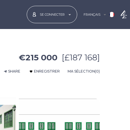
FRANÇAIS
SE CONNECTER
€215 000
[£187 168]
SHARE
ENREGISTRER
MA SÉLECTION
(0)