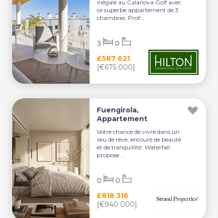
inégalé au Calanova Golf avec
ce superbe appartement de 3
chambres. Prof...
3
0
£587 621
[€675 000]
Fuengirola,
Appartement
Votre chance de vivre dans un
lieu de rêve, entouré de beauté
et de tranquillité. Waterfall
propose ...
0
0
£818 316
[€940 000]