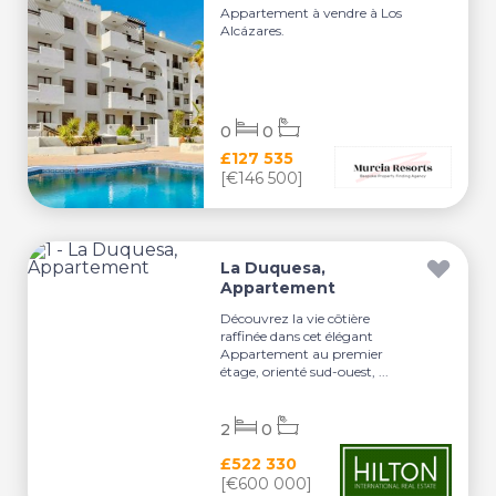
Appartement à vendre à Los
Alcázares.
0
0
£127 535
[€146 500]
La Duquesa,
Appartement
Découvrez la vie côtière
raffinée dans cet élégant
Appartement au premier
étage, orienté sud-ouest, ...
2
0
£522 330
[€600 000]