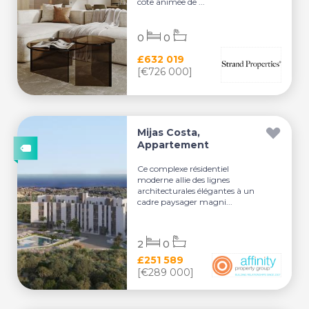
côte animée de ...
0
0
£632 019
[€726 000]
Mijas Costa,
Appartement
Ce complexe résidentiel
moderne allie des lignes
architecturales élégantes à un
cadre paysager magni...
2
0
£251 589
[€289 000]