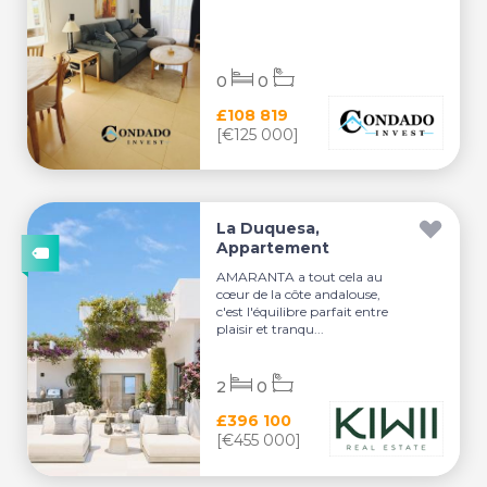
0
0
£108 819
[€125 000]
La Duquesa,
Appartement
AMARANTA a tout cela au
cœur de la côte andalouse,
c'est l'équilibre parfait entre
plaisir et tranqu...
2
0
£396 100
[€455 000]