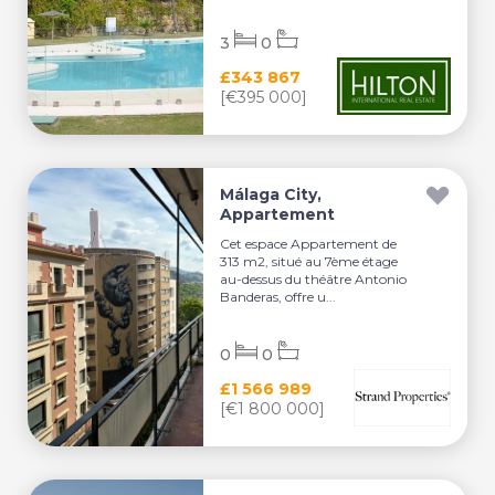
3
0
£343 867
[€395 000]
Málaga City,
Appartement
Cet espace Appartement de
313 m2, situé au 7ème étage
au-dessus du théâtre Antonio
Banderas, offre u...
0
0
£1 566 989
[€1 800 000]