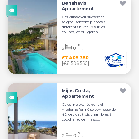
Benahavis,
Appartement
Ces villas exclusives sont
soigneusement placées à
différents niveaux sur les
collines, ce qui garan...
5
0
£7 405 380
[€8 506 560]
Mijas Costa,
Appartement
Ce complexe résidentiel
moderne fermé se compose de
46, deux et trois chambres à
coucher et de maiso...
2
0