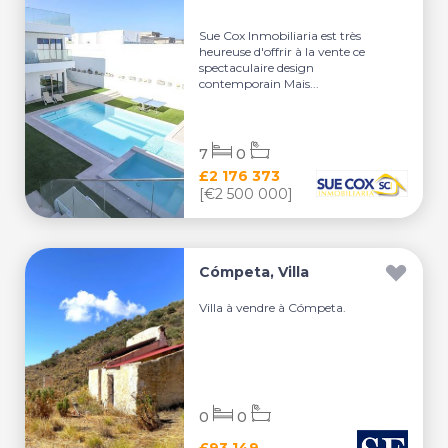
Sue Cox Inmobiliaria est très
heureuse d'offrir à la vente ce
spectaculaire design
contemporain Mais...
7
0
£2 176 373
[€2 500 000]
Cómpeta, Villa
Villa à vendre à Cómpeta.
0
0