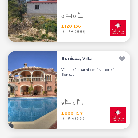
0
0
£120 136
[€138 000]
Benissa, Villa
Villa de 9 chambres à vendre à
Benissa.
9
0
£866 197
[€995 000]