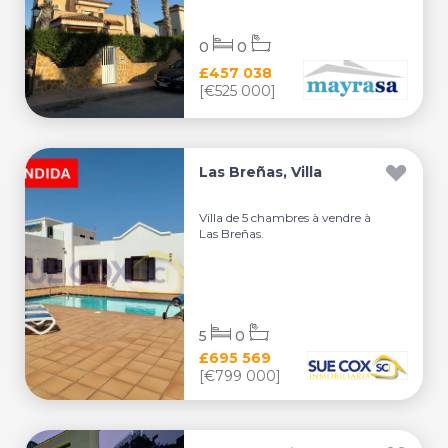
0
0
£457 038
[€525 000]
Las Breñas, Villa
Villa de 5 chambres à vendre à
Las Breñas.
5
0
£695 569
[€799 000]