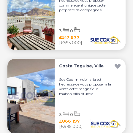
heureuse de vous proposer
comme agent unique cette
propriété de campagne si...
3
0
£517 977
[€595 000]
Costa Teguise, Villa
Sue Cox Immobiliaria est
heureuse de vous proposer à la
vente cette magnifique
maison Villa située d...
3
0
£866 197
[€995 000]