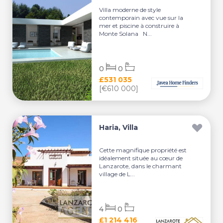
Villa moderne de style
contemporain avec vue sur la
mer et piscine à construire à
Monte Solana N...
0
0
£531 035
[€610 000]
Haria, Villa
Cette magnifique propriété est
idéalement située au cœur de
Lanzarote, dans le charmant
village de L...
4
0
£1 214 416