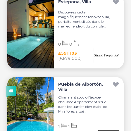
Estepona, Villa
Découvrez cette
magnifiquement rénovée Villa,
parfaitement située dans le
meilleur endroit du comple...
0
0
£591 103
[€679 000]
Puebla de Albortón,
Villa
Charmant studio Rez-de-
chaussée Appartement situé
dans le quartier bien établi de
Miraflores, situé ...
1
1