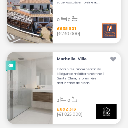
super-succès en pleine ac...
0
0
£635 501
[€730 000]
Marbella, Villa
Découvrez l'incarnation de
l'élégance méditerranéenne à
Santa Clara, la première
destination de Marb...
3
0
£892 313
[€1 025 000]