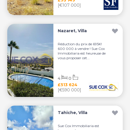
£93 149
[€107 000]
Nazaret, Villa
Réduction du prix de 695K!
600 000 à vendre ! Sue Cox
Immobiliaria est heureuse de
vous proposer cet...
4
0
£513 624
[€590 000]
Tahiche, Villa
Sue Cox Immobiliaria est