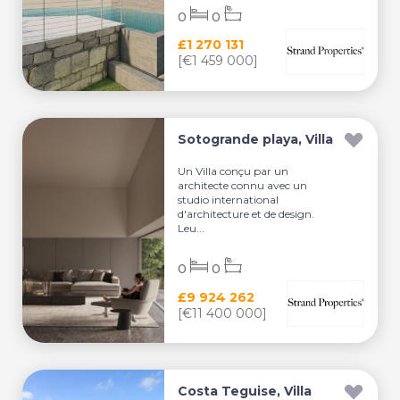
0
0
£1 270 131
[€1 459 000]
Sotogrande playa, Villa
Un Villa conçu par un
architecte connu avec un
studio international
d'architecture et de design.
Leu...
0
0
£9 924 262
[€11 400 000]
Costa Teguise, Villa