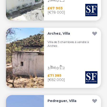
2
0
£67 903
[€78 000]
Archez, Villa
Villa de 3 chambres à vendre à
Archez.
3
0
£71 385
[€82 000]
Pedreguer, Villa