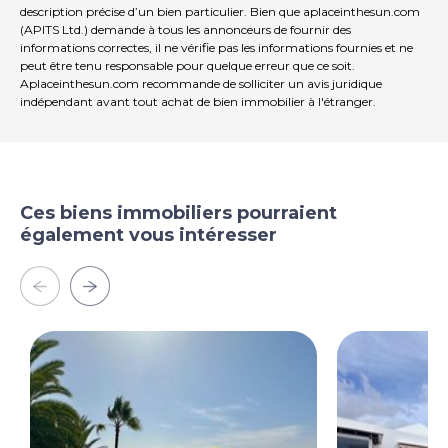
description précise d’un bien particulier. Bien que aplaceinthesun.com
organiser une visite, veuillez envoyer un courriel à
here
(APITS Ltd.) demande à tous les annonceurs de fournir des
en citant le Numéro de référence SCI 1560. Nous avons
informations correctes, il ne vérifie pas les informations fournies et ne
pris soin de préparer ces informations, elles sont
peut être tenu responsable pour quelque erreur que ce soit.
fournies à titre indicatif seulement, elles ne font pas
Aplaceinthesun.com recommande de solliciter un avis juridique
partie d'un contrat. Nous n'acceptons aucune
indépendant avant tout achat de bien immobilier à l'étranger.
responsabilité pour toute inexactitude. Nous
recommandons à l'acheteur de faire appel à un avocat
indépendant à Lanzarote. Partager cette propriété
Caractéristiques clés Individuelle Pays Villa avec vue 3
chambres 3 salles de bains Cuisine / salle à manger
Ces biens immobiliers pourraient
Grand salon Bar & salle de billard Garage, Atelier et
également vous intéresser
Parking Piscine privée 1 lit Appartement Construire
environ 340m2 Terrain Environ 1500m2 Annonce
exclusive