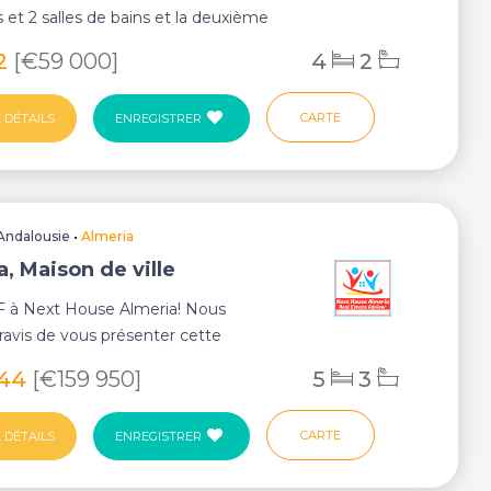
et 2 salles de bains et la deuxième
ut être ...
62
[€59 000]
4
2
CARTE
 DÉTAILS
ENREGISTRER
Andalousie
•
Almeria
, Maison de ville
 à Next House Almeria! Nous
avis de vous présenter cette
é unique de réali...
244
[€159 950]
5
3
CARTE
 DÉTAILS
ENREGISTRER