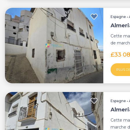
Espagne
•
Almeria
Cette mai
de marche
village, à .
£33 0
PLUS DE
Espagne
•
Almeria
Cette mai
marche de 