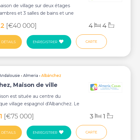
ison de village sur deux étages
ambres et 3 salles de bains et une
amis a...
22
[€40 000]
4
4
CARTE
 DÉTAILS
ENREGISTRER
Andalousie
•
Almeria
•
Albánchez
hez, Maison de ville
son est située au centre du
ue village espagnol d'Albanchez. Le
re tout...
91
[€75 000]
3
1
CARTE
 DÉTAILS
ENREGISTRER