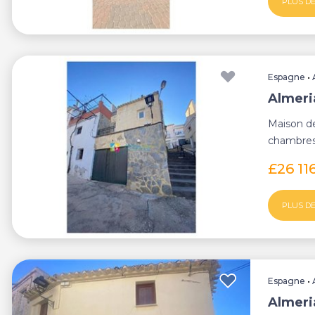
PLUS DE
Espagne
•
Almeria
Maison de
chambres 
dans le ch
£26 11
PLUS DE
Espagne
•
Almeria