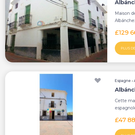
Albánc
Maison de
Albánche
£129 
PLUS DE
Espagne
•
Albánc
Cette mai
espagnole
d'Almería, 
£47 8