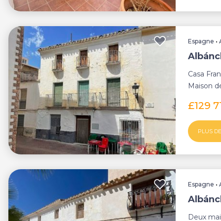
Espagne
•
Albánc
Casa Fran
Maison d
chambres 
£129 7
PLUS DE
Espagne
•
Albánc
Deux mais