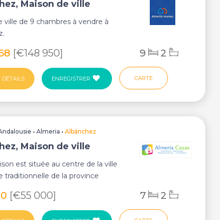
hez, Maison de ville
 ville de 9 chambres à vendre à
z.
668
[€148 950]
9
2
CARTE
 DÉTAILS
ENREGISTRER
Andalousie
•
Almeria
•
Albánchez
hez, Maison de ville
son est située au centre de la ville
 traditionnelle de la province
Alb...
80
[€55 000]
7
2