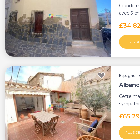
Grande ma
avec 3 ch
maison d'
£34 8
PLUS DE
Espagne
•
Albánc
Cette mai
sympathiq
village off
£65 2
PLUS DE