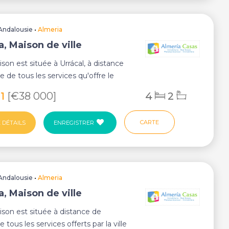
Andalousie
•
Almeria
, Maison de ville
son est située à Urrácal, à distance
 de tous les services qu'offre le
..
81
[€38 000]
4
2
CARTE
 DÉTAILS
ENREGISTRER
Andalousie
•
Almeria
, Maison de ville
son est située à distance de
tous les services offerts par la ville