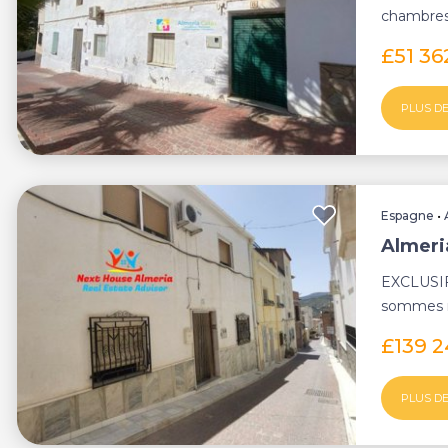
chambres 
maison pe
£51 3
PLUS DE
Espagne
•
Almeria
EXCLUSIF
sommes r
opportunit
£139 
PLUS DE