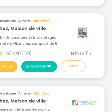
Andalousie
•
Almeria
•
Albánchez
hez, Maison de ville
k - Un caractère 321m2 3 étages
e ville à Albanchez composé de 8
en bon ét...
12
[€149 000]
8
2
CARTE
 DÉTAILS
ENREGISTRER
Andalousie
•
Almeria
•
Albánchez
hez, Maison de ville
ons de ville à vendre avec 4