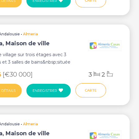
CARTE
 DÉTAILS
ENREGISTRER
Andalousie
•
Almeria
, Maison de ville
 village sur trois étages avec 3
et 3 salles de bains&nbsp;située
ar...
6
[€30 000]
3
2
CARTE
 DÉTAILS
ENREGISTRER
Andalousie
•
Almeria
, Maison de ville