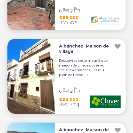
8
2
€89 000
[£77 479]
Albánchez, Maison de
village
Découvrez cette magnifique
maison de village située au
cœur d’Albanchez, un lieu
plein de tranquilli...
6
2
€95 000
[£82 702]
Albánchez, Maison de