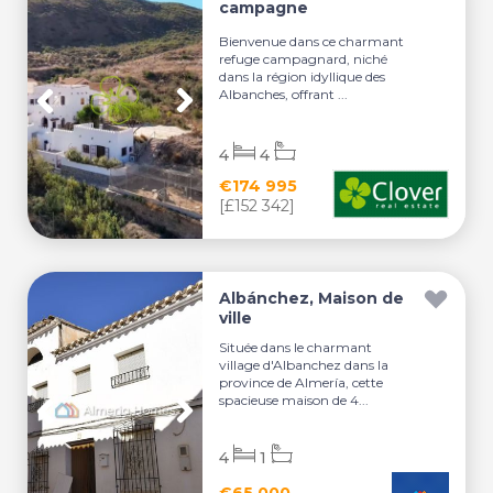
campagne
Bienvenue dans ce charmant
refuge campagnard, niché
dans la région idyllique des
Albanches, offrant ...
4
4
€174 995
[£152 342]
Albánchez, Maison de
ville
Située dans le charmant
village d'Albanchez dans la
province de Almería, cette
spacieuse maison de 4...
4
1
€65 000