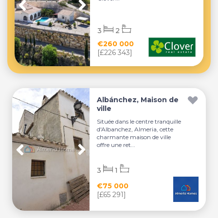
3
2
€260 000
[£226 343]
Albánchez, Maison de
ville
Située dans le centre tranquille
d'Albanchez, Almeria, cette
charmante maison de ville
offre une ret...
3
1
€75 000
[£65 291]