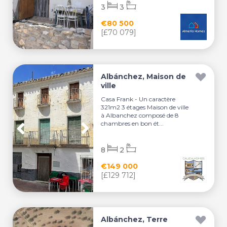
3
3
€80 500
[£70 079]
Albánchez, Maison de
ville
Casa Frank - Un caractère
321m2 3 étages Maison de ville
à Albanchez composé de 8
chambres en bon ét...
8
2
€149 000
[£129 712]
Albánchez, Terre