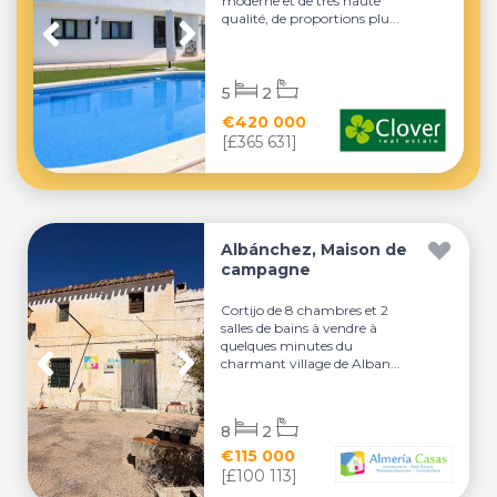
moderne et de très haute
qualité, de proportions plu...
5
2
€420 000
[£365 631]
Albánchez, Maison de
campagne
Cortijo de 8 chambres et 2
salles de bains à vendre à
quelques minutes du
charmant village de Alban...
8
2
€115 000
[£100 113]