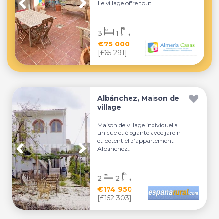
Le village offre tout...
3
1
€75 000
[£65 291]
Albánchez, Maison de
village
Maison de village individuelle
unique et élégante avec jardin
et potentiel d’appartement –
Albanchez...
2
2
€174 950
[£152 303]