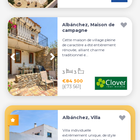
Albánchez, Maison de
campagne
Cette maison de village pleine
de caractère a été entièrement
rénovée, alliant charme
traditionnel e...
3
3
€84 500
[£73 561]
Albánchez, Villa
Villa individuelle
extrêmement unique, de style