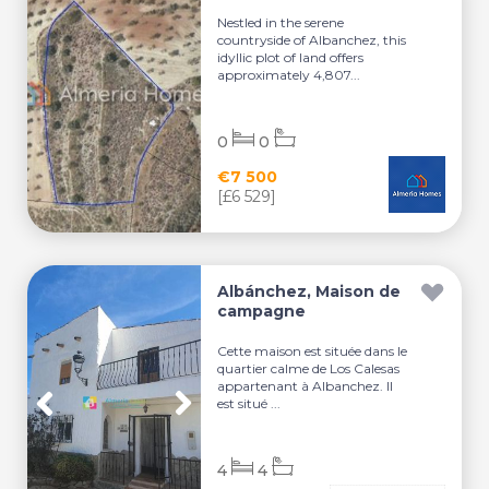
Nestled in the serene
countryside of Albanchez, this
idyllic plot of land offers
approximately 4,807...
0
0
€7 500
[£6 529]
Albánchez, Maison de
campagne
Cette maison est située dans le
quartier calme de Los Calesas
appartenant à Albanchez. Il
est situé ...
4
4