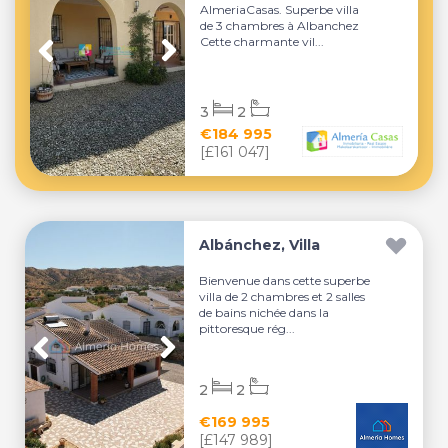
AlmeriaCasas. Superbe villa
de 3 chambres à Albanchez
Cette charmante vil...
3
2
€184 995
[£161 047]
Albánchez, Villa
Bienvenue dans cette superbe
villa de 2 chambres et 2 salles
de bains nichée dans la
pittoresque rég...
2
2
€169 995
[£147 989]