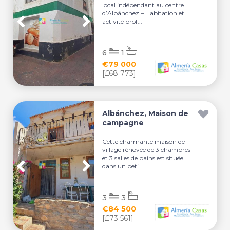
local indépendant au centre
d’Albánchez – Habitation et
activité prof...
6
1
€79 000
[£68 773]
Albánchez, Maison de
campagne
Cette charmante maison de
village rénovée de 3 chambres
et 3 salles de bains est située
dans un peti...
3
3
€84 500
[£73 561]