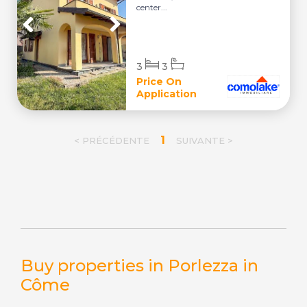
center...
3
3
Price On
Application
1
< PRÉCÉDENTE
SUIVANTE >
Buy properties in Porlezza in
Côme