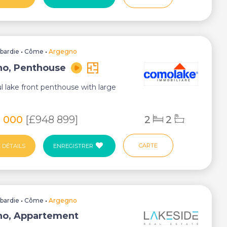
bardie
•
Côme
•
Argegno
o, Penthouse
 lake front penthouse with large
0 000
[£948 899]
2
2
CARTE
 DÉTAILS
ENREGISTRER
bardie
•
Côme
•
Argegno
o, Appartement