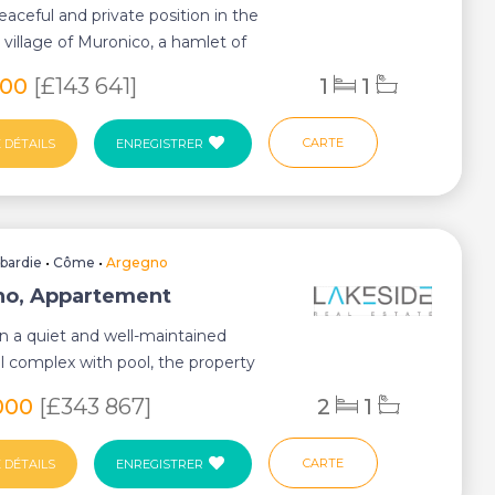
peaceful and private position in the
village of Muronico, a hamlet of
th...
000
[£143 641]
1
1
CARTE
 DÉTAILS
ENREGISTRER
bardie
•
Côme
•
Argegno
o, Appartement
in a quiet and well-maintained
al complex with pool, the property
eacefu...
000
[£343 867]
2
1
CARTE
 DÉTAILS
ENREGISTRER