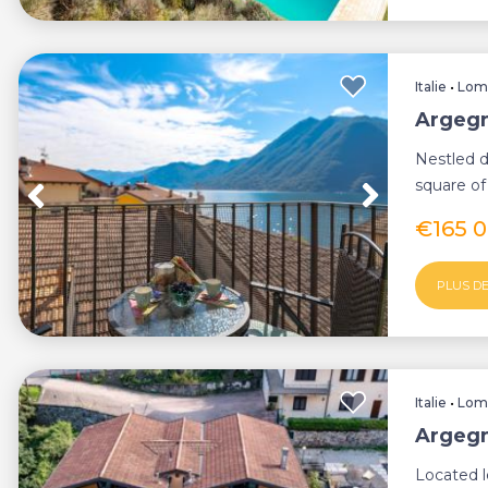
Italie
•
Lom
Argegn
Nestled d
square of
offers an 
€165 
PLUS DE
Italie
•
Lom
Argegn
Located l