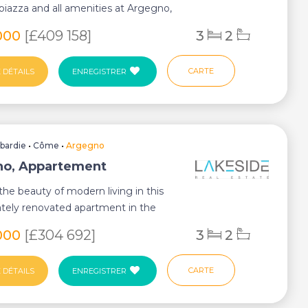
 piazza and all amenities at Argegno,
i...
000
[£409 158]
3
2
CARTE
 DÉTAILS
ENREGISTRER
bardie
•
Côme
•
Argegno
o, Appartement
the beauty of modern living in this
tely renovated apartment in the
town o...
000
[£304 692]
3
2
CARTE
 DÉTAILS
ENREGISTRER