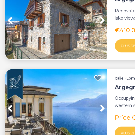
Renovate
lake view
€410 
PLUS DE
Italie
•
Lom
Argegn
Occupying
western s
early 20th
Price 
PLUS DE