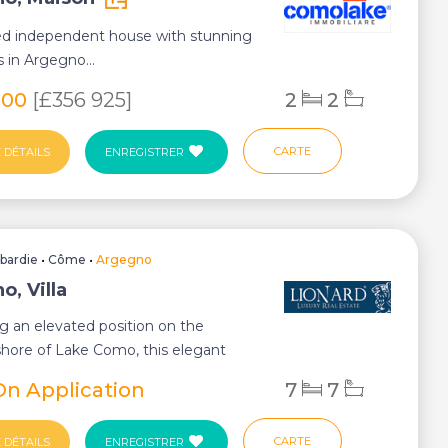
d independent house with stunning
s in Argegno...
000
[£356 925]
2
2
CARTE
 DÉTAILS
ENREGISTRER
bardie
•
Côme
•
Argegno
o, Villa
 an elevated position on the
hore of Lake Como, this elegant
-century vi...
On Application
7
7
CARTE
 DÉTAILS
ENREGISTRER