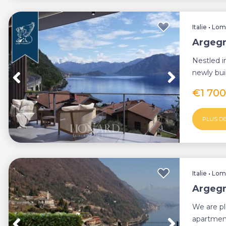
Italie
•
Lom
Argegn
Nestled i
newly buil
elegance .
€1 70
PLUS DE
Italie
•
Lom
Argegn
We are pl
apartment