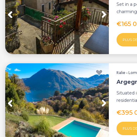
Set in a 
charming 
Dizzasco, 
€165 
PLUS DE
Italie
•
Lom
Argegn
Situated 
residenti
offers a p
€395 
PLUS DE