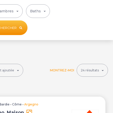
CHERCHER
MONTREZ-MOI
bardie
•
Côme
•
Argegno
o, Maison