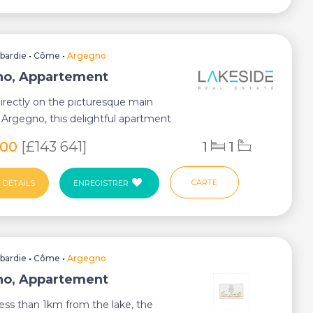
bardie
•
Côme
•
Argegno
o, Appartement
irectly on the picturesque main
 Argegno, this delightful apartment
unpa...
000
[£143 641]
1
1
CARTE
 DÉTAILS
ENREGISTRER
bardie
•
Côme
•
Argegno
o, Appartement
ess than 1km from the lake, the