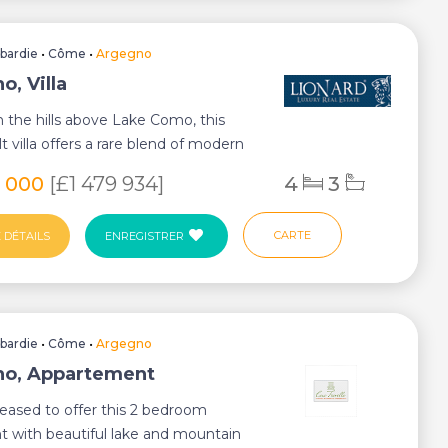
bardie
•
Côme
•
Argegno
o, Villa
n the hills above Lake Como, this
t villa offers a rare blend of modern
..
0 000
[£1 479 934]
4
3
CARTE
 DÉTAILS
ENREGISTRER
bardie
•
Côme
•
Argegno
o, Appartement
eased to offer this 2 bedroom
 with beautiful lake and mountain