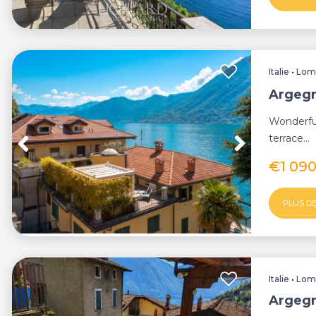
Italie
•
Lom
Argegn
Wonderful
terrace...
€1 09
PLUS DE
Italie
•
Lom
Argegn