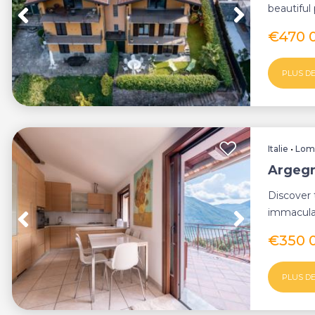
beautiful
we offer th
€470 
PLUS DE
Italie
•
Lom
Argegn
Discover 
immacula
charming 
€350 
PLUS DE