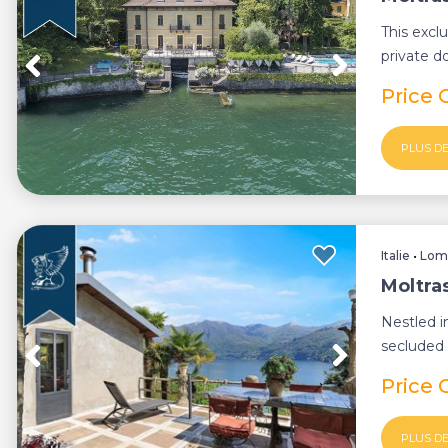
This excl
private d
shores of 
Price 
PLUS DE
Italie
•
Lom
Moltras
Nestled i
secluded 
charming 
Price 
PLUS DE