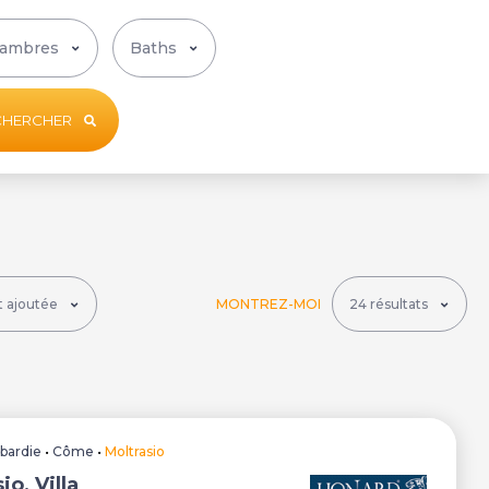
CHERCHER
MONTREZ-MOI
bardie
•
Côme
•
Moltrasio
io, Villa