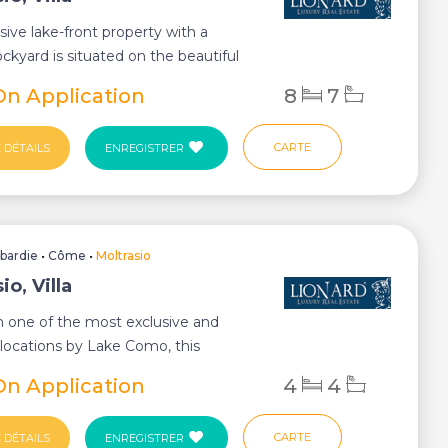
usive lake-front property with a
ockyard is situated on the beautiful
th...
On Application
8
7
CARTE
 DÉTAILS
ENREGISTRER
bardie
•
Côme
•
Moltrasio
io, Villa
n one of the most exclusive and
locations by Lake Como, this
property com...
On Application
4
4
CARTE
 DÉTAILS
ENREGISTRER