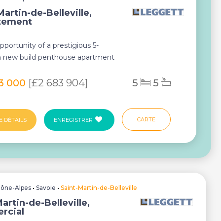
Martin-de-Belleville,
tement
portunity of a prestigious 5-
 new build penthouse apartment
in de Bellevil...
3 000
[£2 683 904]
5
5
CARTE
E DÉTAILS
ENREGISTRER
ône-Alpes
•
Savoie
•
Saint-Martin-de-Belleville
artin-de-Belleville,
rcial