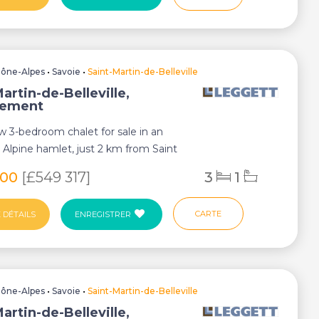
ône-Alpes
•
Savoie
•
Saint-Martin-de-Belleville
artin-de-Belleville,
tement
 3-bedroom chalet for sale in an
 Alpine hamlet, just 2 km from Saint
 Be...
000
[£549 317]
3
1
CARTE
 DÉTAILS
ENREGISTRER
ône-Alpes
•
Savoie
•
Saint-Martin-de-Belleville
artin-de-Belleville,