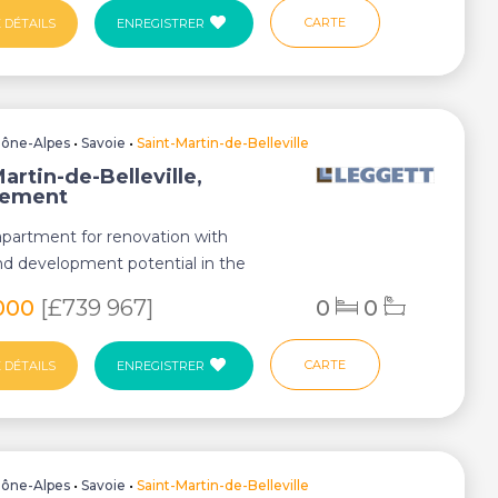
CARTE
 DÉTAILS
ENREGISTRER
ône-Alpes
•
Savoie
•
Saint-Martin-de-Belleville
artin-de-Belleville,
tement
partment for renovation with
nd development potential in the
he Three Val...
000
[£739 967]
0
0
CARTE
 DÉTAILS
ENREGISTRER
ône-Alpes
•
Savoie
•
Saint-Martin-de-Belleville