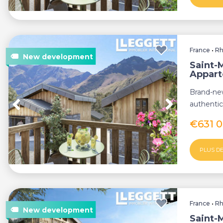
France
•
Rh
Saint-M
Appar
Brand-new
authentic
Martin de
€631 
PLUS DE
France
•
Rh
Saint-M