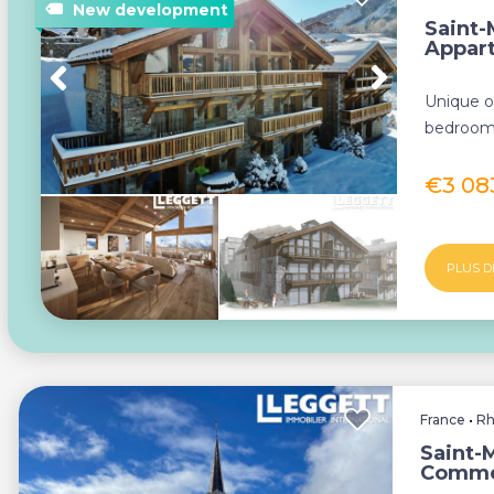
Saint-
Appar
Unique op
bedroom
in St Mart
€3 08
PLUS D
France
•
Rh
Saint-M
Comme