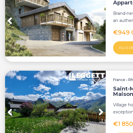
Appar
Brand-new
an authen
Martin de
€949 
PLUS DE
France
•
Rh
Saint-M
Maiso
Village h
exception
Villarabout
€1 85