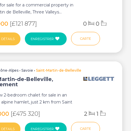
for sale for a commercial property in
in de Belleville, Three Valleys...
000
[£121 877]
0
0
CARTE
 DÉTAILS
ENREGISTRER
ône-Alpes
•
Savoie
•
Saint-Martin-de-Belleville
artin-de-Belleville,
tement
 2-bedroom chalet for sale in an
 alpine hamlet, just 2 km from Saint
 Be...
000
[£475 320]
2
1
CARTE
 DÉTAILS
ENREGISTRER