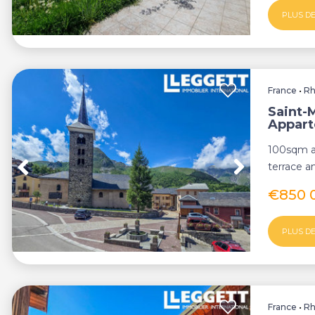
PLUS DE
France
•
Rh
Saint-M
Appar
100sqm a
terrace a
heart of t
€850 
PLUS DE
France
•
Rh