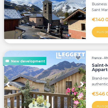
Business 
Saint Mart
€140 
PLUS DE
France
•
Rh
Saint-M
Appar
Brand-new
authentic
Martin de
€546 
PLUS DE