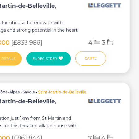
artin-de-Belleville,
n
c farmhouse to renovate with
ngs and strong potential in the heart
evill...
000
[£833 986]
4
3
CARTE
 DÉTAILS
ENREGISTRER
ône-Alpes
•
Savoie
•
Saint-Martin-de-Belleville
artin-de-Belleville,
n
ation just 1km from St Martin and
fts for this terraced village house with
000
[£861 844]
7
4