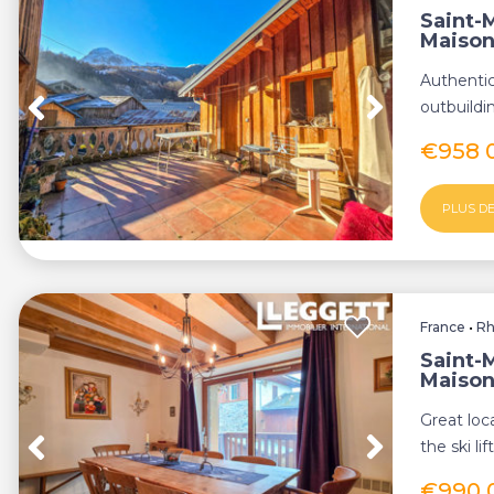
Saint-M
Maiso
Authenti
outbuildi
of the Bell
€958 
PLUS DE
France
•
Rh
Saint-M
Maiso
Great loc
the ski li
7 bedr...
€990 