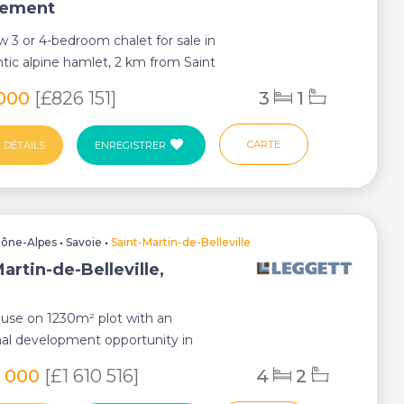
tement
 3 or 4-bedroom chalet for sale in
tic alpine hamlet, 2 km from Saint
 Be...
000
[£826 151]
3
1
CARTE
 DÉTAILS
ENREGISTRER
ône-Alpes
•
Savoie
•
Saint-Martin-de-Belleville
artin-de-Belleville,
n
ouse on 1230m² plot with an
al development opportunity in
 – St Martin,...
0 000
[£1 610 516]
4
2