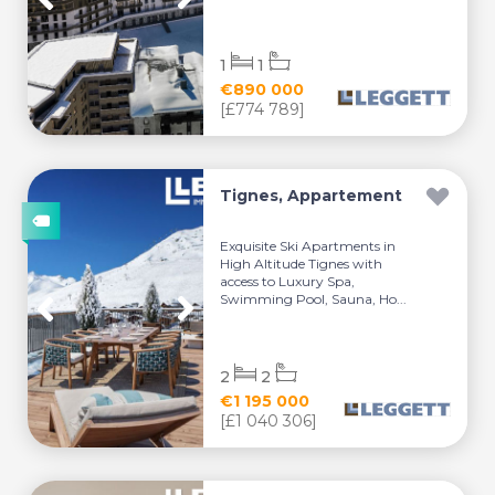
1
1
€890 000
[£774 789]
Tignes, Appartement
Exquisite Ski Apartments in
High Altitude Tignes with
access to Luxury Spa,
Swimming Pool, Sauna, Ho...
2
2
€1 195 000
[£1 040 306]