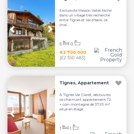
Exclusivité Maison Vallat Niché
dans un village très recherché
entre Tignes et Val d'Isère, ce
chal...
5
0
€2 700 000
[£2 350 483]
Tignes, Appartement
À Tignes Val Claret, découvrez
ce charmant appartement T2
+ coin montagne de 37,93 m²
situé en étage...
1
1