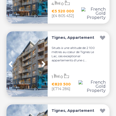
4
0
€5 520 000
[£4 805 432]
Tignes, Appartement
Situés à une altitude de 2 100
mètres au cœur de Tignes Le
Lac, ces exceptional
appartements d'une c...
1
0
€820 500
[£714 286]
Tignes, Appartement