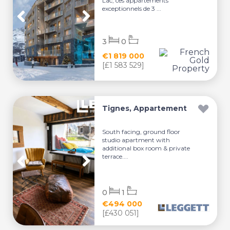
Lac, ces appartements
exceptionnels de 3 ...
3
0
€1 819 000
[£1 583 529]
Tignes, Appartement
South facing, ground floor
studio apartment with
additional box room & private
terrace....
0
1
€494 000
[£430 051]