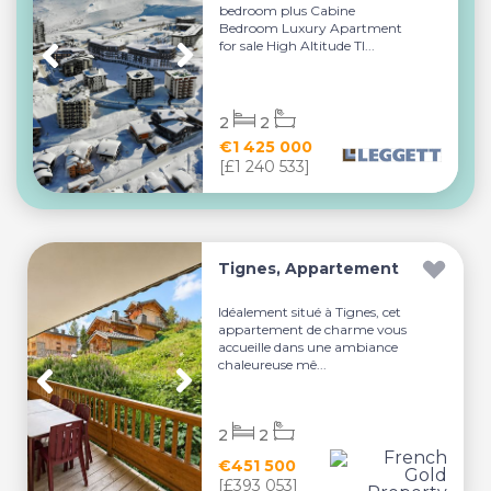
bedroom plus Cabine
Bedroom Luxury Apartment
for sale High Altitude TI...
2
2
€1 425 000
[£1 240 533]
Tignes, Appartement
Idéalement situé à Tignes, cet
appartement de charme vous
accueille dans une ambiance
chaleureuse mê...
2
2
€451 500
[£393 053]