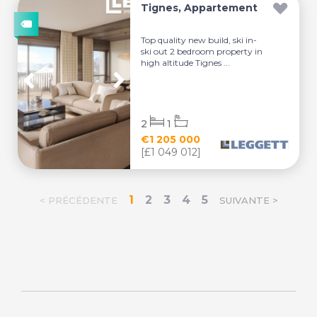
Tignes, Appartement
Top quality new build, ski in-
ski out 2 bedroom property in
high altitude Tignes ...
2
1
€1 205 000
[£1 049 012]
1
2
3
4
5
< PRÉCÉDENTE
SUIVANTE >