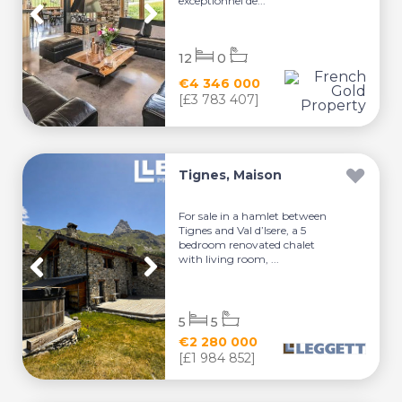
exceptionnel de...
12
0
€4 346 000
[£3 783 407]
Tignes, Maison
For sale in a hamlet between
Tignes and Val d’Isere, a 5
bedroom renovated chalet
with living room, ...
5
5
€2 280 000
[£1 984 852]