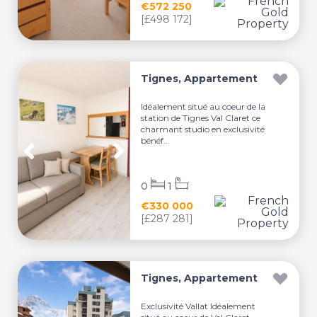
€572 250
[£498 172]
Tignes, Appartement
Idéalement situé au coeur de la
station de Tignes Val Claret ce
charmant studio en exclusivité
bénéf...
0
1
€330 000
[£287 281]
Tignes, Appartement
Exclusivité Vallat Idéalement