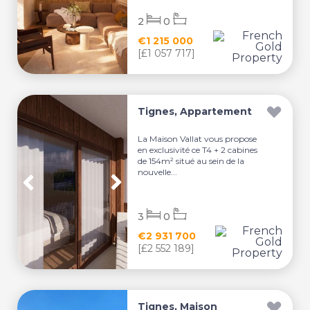
2
0
€1 215 000
[£1 057 717]
Tignes, Appartement
La Maison Vallat vous propose
en exclusivité ce T4 + 2 cabines
de 154m² situé au sein de la
nouvelle...
3
0
€2 931 700
[£2 552 189]
Tignes, Maison