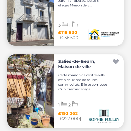
Jardin à Riberac. Cette 3
étages Maison de v...
3
1
£118 830
[€136 500]
Salies-de-Bearn,
Maison de ville
Cette maison de centre-ville
est à deux pas de toutes
commodités. Elle se compose
d'un premier étage...
1
2
£193 262
[€222 000]