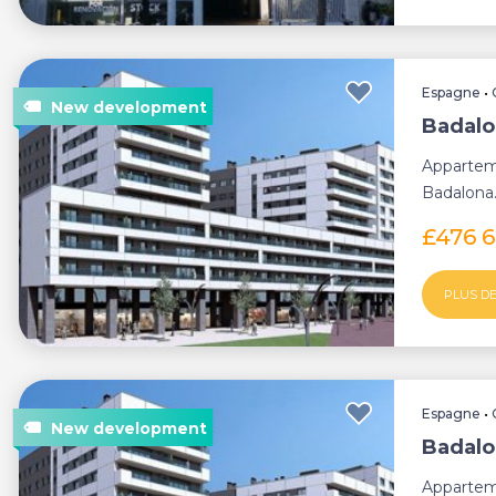
Espagne
•
Badalo
Appartem
Badalona
£476 
PLUS DE
Espagne
•
Badalo
Appartem