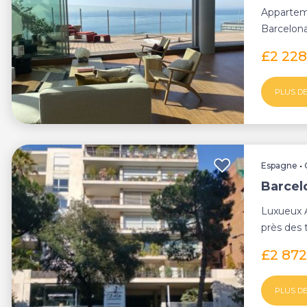
Appartem
Barcelona
£2 22
PLUS DE
Espagne
•
Barcel
Luxueux A
près des 
Apparteme
£2 872
PLUS DE