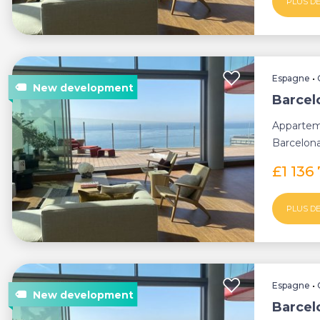
PLUS DE
Espagne
•
Barcel
Appartem
Barcelona
£1 136
PLUS DE
Espagne
•
Barcel