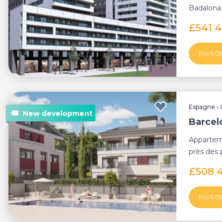
Badalona
£541 
PLUS DE
Espagne
•
Barcel
Appartem
près des
à Maresme
£508 
PLUS DE