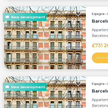
Espagne
•
Barcel
Appartem
Barcelona
£731 2
PLUS DE
Espagne
•
Barcel
Appartem
Barcelona