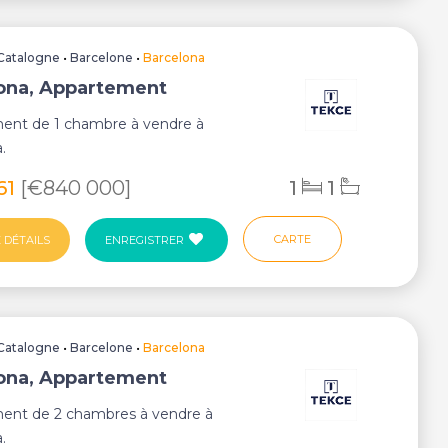
Catalogne
•
Barcelone
•
Barcelona
ona, Appartement
ent de 1 chambre à vendre à
.
61
[€840 000]
1
1
CARTE
 DÉTAILS
ENREGISTRER
Catalogne
•
Barcelone
•
Barcelona
ona, Appartement
ent de 2 chambres à vendre à
.