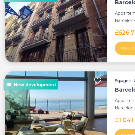
Barcel
Appartem
Barcelona
£626 
PLUS DE
Espagne
•
Barcel
Appartem
Barcelona
£1 041