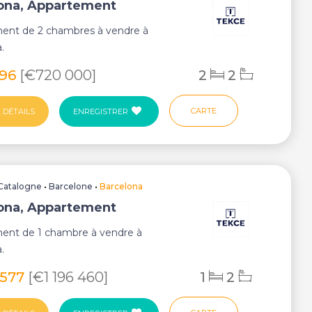
ona, Appartement
ent de 2 chambres à vendre à
.
796
[€720 000]
2
2
CARTE
 DÉTAILS
ENREGISTRER
Catalogne
•
Barcelone
•
Barcelona
ona, Appartement
ent de 1 chambre à vendre à
.
 577
[€1 196 460]
1
2