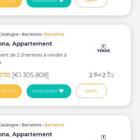
CARTE
 DÉTAILS
ENREGISTRER
Catalogne
•
Barcelone
•
Barcelona
ona, Appartement
ent de 2 chambres à vendre à
.
 770
[€1 305 808]
2
2
CARTE
 DÉTAILS
ENREGISTRER
Catalogne
•
Barcelone
•
Barcelona
ona, Appartement