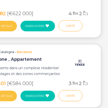
.
482
[€622 000]
4
2
CARTE
 DÉTAILS
ENREGISTRER
Catalogne
•
Barcelone
one , Appartement
ents dans un complexe résidentiel
 plages et des zones commerçantes
 Barcel...
401
[€584 000]
3
2
CARTE
 DÉTAILS
ENREGISTRER