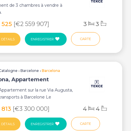
ent de 3 chambres à vendre à
.
8 525
[€2 559 907]
3
3
CARTE
 DÉTAILS
ENREGISTRER
Catalogne
•
Barcelone
•
Barcelona
ona, Appartement
ppartement sur la rue Via Augusta,
transports à Barcelone Le
nt à vendre ...
 813
[€3 300 000]
4
4
CARTE
 DÉTAILS
ENREGISTRER