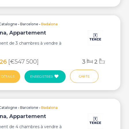
Catalogne
•
Barcelone
•
Badalona
na, Appartement
ent de 3 chambres à vendre à
.
626
[€547 500]
3
2
CARTE
 DÉTAILS
ENREGISTRER
Catalogne
•
Barcelone
•
Badalona
na, Appartement
ent de 4 chambres à vendre à