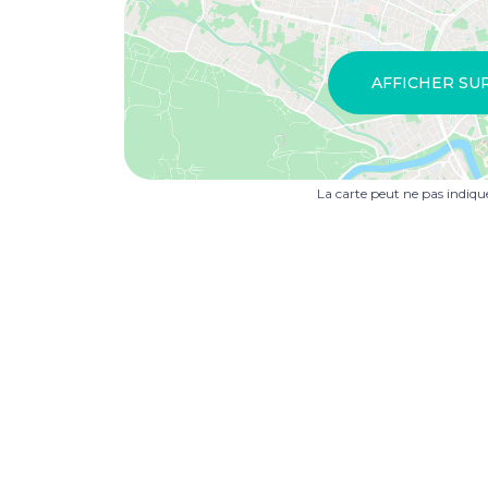
AFFICHER SU
La carte peut ne pas indiq