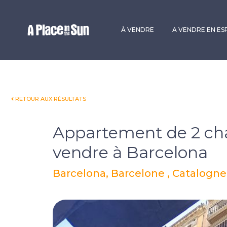
Premium
New development
À VENDRE
A VENDRE EN E
RETOUR AUX RÉSULTATS
Appartement de 2 ch
vendre à Barcelona
Barcelona, Barcelone , Catalogn