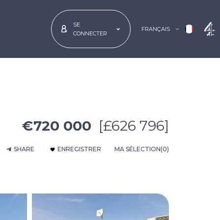
SE
FRANÇAIS
CONNECTER
€720 000
[£626 796]
SHARE
ENREGISTRER
MA SÉLECTION
(0)