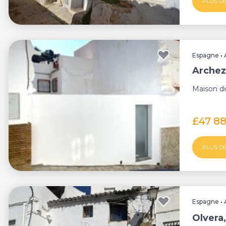
PLUS DE
Espagne
•
Archez
Maison de
£47 8
PLUS DE
Espagne
•
Olvera,