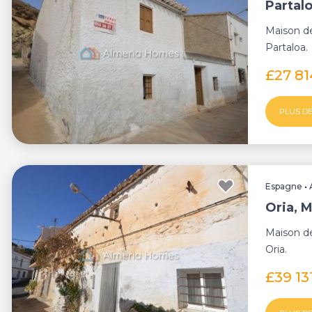
Partalo
Maison de
Partaloa.
£27 8
PLUS DE
Espagne
•
Oria, M
Maison de
Oria.
£39 13