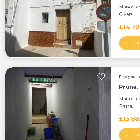
Maison de
Olvera.
£14 7
PLUS DE
Espagne
•
Pruna, 
Maison de
Pruna.
£13 8
PLUS DE