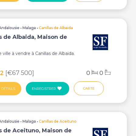
Andalousie
•
Malaga
•
Canillas de Albaida
as de Albaida, Maison de
ville à vendre à Canillas de Albaida.
62
[€67 500]
0
0
CARTE
 DÉTAILS
ENREGISTRER
Andalousie
•
Malaga
•
Canillas de Aceituno
as de Aceituno, Maison de