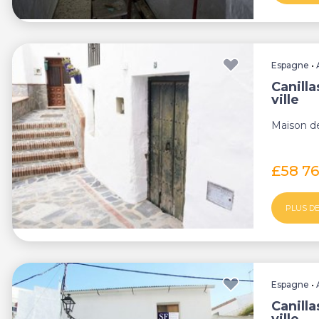
Espagne
•
Canill
ville
Maison de 
£58 7
PLUS DE
Espagne
•
Canill