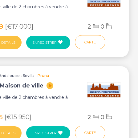
 ville de 2 chambres à vendre à
99
[€17 000]
2
0
CARTE
 DÉTAILS
ENREGISTRER
Andalousie
•
Sevilla
•
Pruna
Maison de ville
 ville de 2 chambres à vendre à
85
[€15 950]
2
0
CARTE
 DÉTAILS
ENREGISTRER