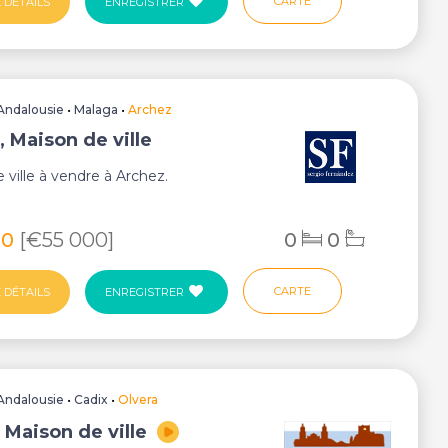
CARTE
 DÉTAILS
ENREGISTRER
Andalousie
•
Malaga
•
Archez
, Maison de ville
 ville à vendre à Archez.
80
[€55 000]
0
0
CARTE
 DÉTAILS
ENREGISTRER
Andalousie
•
Cadix
•
Olvera
 Maison de ville