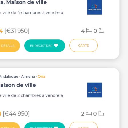
a, Maison de ville
 ville de 4 chambres à vendre à
14
[€31 950]
4
0
CARTE
 DÉTAILS
ENREGISTRER
Andalousie
•
Almeria
•
Oria
aison de ville
 ville de 2 chambres à vendre à
1
[€44 950]
2
0