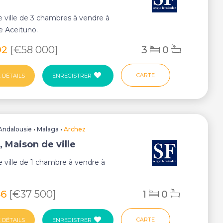
 ville de 3 chambres à vendre à
de Aceituno.
92
[€58 000]
3
0
CARTE
 DÉTAILS
ENREGISTRER
Andalousie
•
Malaga
•
Archez
, Maison de ville
 ville de 1 chambre à vendre à
46
[€37 500]
1
0
CARTE
 DÉTAILS
ENREGISTRER