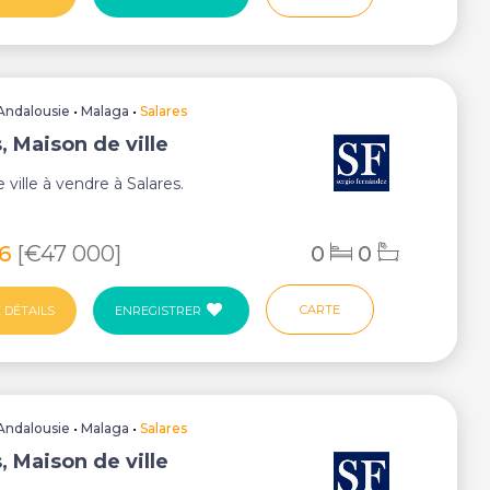
Andalousie
•
Malaga
•
Salares
, Maison de ville
 ville à vendre à Salares.
16
[€47 000]
0
0
CARTE
 DÉTAILS
ENREGISTRER
Andalousie
•
Malaga
•
Salares
, Maison de ville