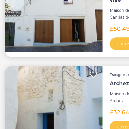
ville
Maison de
Canillas 
£50 4
PLUS DE
Espagne
•
Archez
Maison de
Archez.
£32 6
PLUS DE