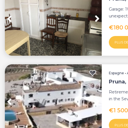
Garage: 1
unexpecte
property 
€180 
PLUS DE
Espagne
•
Pruna,
Retiremen
in the Se
of a 4 b...
€1 50
PLUS DE