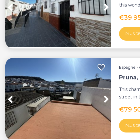
this wond
is a tr...
€39 9
PLUS DE
Espagne
•
Pruna, 
This char
street in
offering 
€79 5
PLUS DE