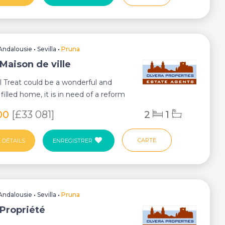
Andalousie
•
Sevilla
•
Pruna
Maison de ville
al Treat could be a wonderful and
filled home, it is in need of a reform
00
[£33 081]
2
1
CARTE
 DÉTAILS
ENREGISTRER
Andalousie
•
Sevilla
•
Pruna
 Propriété