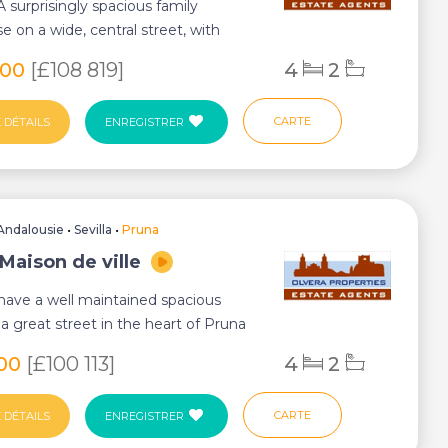
A surprisingly spacious family
 on a wide, central street, with
on-stree...
000
[£108 819]
4
2
CARTE
 DÉTAILS
ENREGISTRER
Andalousie
•
Sevilla
•
Pruna
Maison de ville
ave a well maintained spacious
 great street in the heart of Pruna
e fro...
000
[£100 113]
4
2
CARTE
 DÉTAILS
ENREGISTRER