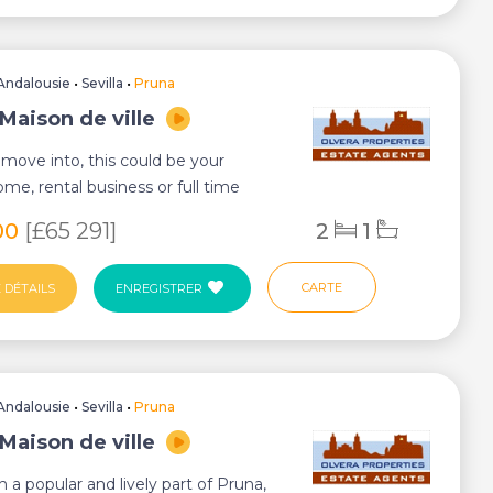
Andalousie
•
Sevilla
•
Pruna
Maison de ville
move into, this could be your
ome, rental business or full time
orrow. The...
00
[£65 291]
2
1
CARTE
 DÉTAILS
ENREGISTRER
Andalousie
•
Sevilla
•
Pruna
Maison de ville
n a popular and lively part of Pruna,