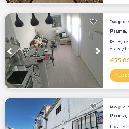
Espagne
•
Pruna, 
Ready to 
holiday h
home tom
€75 0
PLUS DE
Espagne
•
Pruna, 
Located i