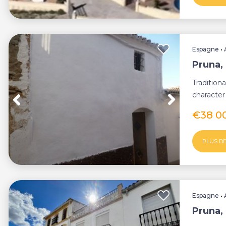
Espagne
•
Pruna, 
Tradition
character 
but curr...
€38 0
PLUS DE
Espagne
•
Pruna,