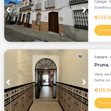
Garage: 1
townhouse
plenty of 
€125 
PLUS DE
Espagne
•
Pruna, 
Here we h
home on a
.The doubl
€115 
PLUS DE