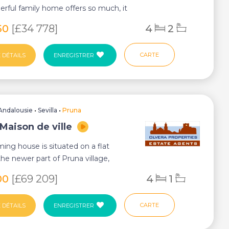
erful family home offers so much, it
50
[£34 778]
4
2
CARTE
 DÉTAILS
ENREGISTRER
Andalousie
•
Sevilla
•
Pruna
Maison de ville
ming house is situated on a flat
 the newer part of Pruna village,
conven...
00
[£69 209]
4
1
CARTE
 DÉTAILS
ENREGISTRER