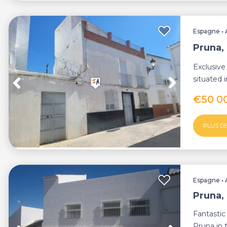
Espagne
•
Pruna,
Exclusiv
situated 
Province o
€50 0
PLUS DE
Espagne
•
Pruna,
Fantasti
Pruna in t