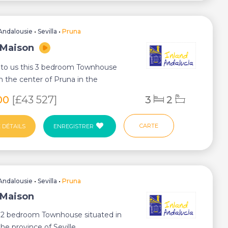
Andalousie
•
Sevilla
•
Pruna
 Maison
e to us this 3 bedroom Townhouse
in the center of Pruna in the
f Seville...
00
[£43 527]
3
2
CARTE
 DÉTAILS
ENREGISTRER
Andalousie
•
Sevilla
•
Pruna
 Maison
c 2 bedroom Townhouse situated in
he province of Seville...