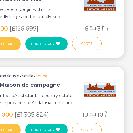
Where to begin with this
dly large and beautifully kept
located on one of...
000
[£156 699]
6
3
CARTE
 DÉTAILS
ENREGISTRER
Andalousie
•
Sevilla
•
Pruna
 Maison de campagne
t SaleA substantial country estate
ville province of Andalusia consisting
0 000
[£1 305 824]
10
10
CARTE
 DÉTAILS
ENREGISTRER