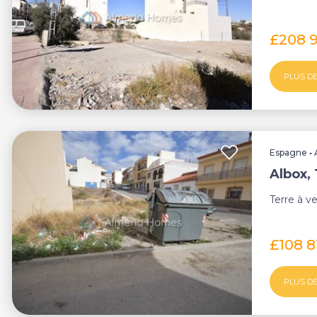
£208 
PLUS DE
Espagne
•
Albox,
Terre à v
£108 
PLUS DE