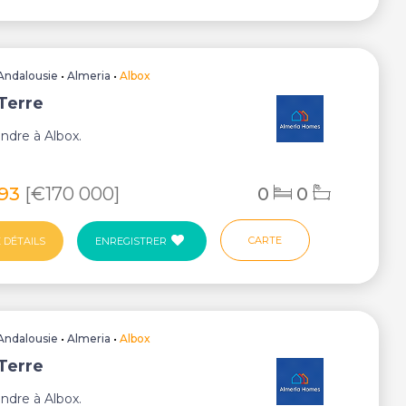
Andalousie
•
Almeria
•
Albox
 Terre
endre à Albox.
993
[€170 000]
0
0
CARTE
 DÉTAILS
ENREGISTRER
Andalousie
•
Almeria
•
Albox
 Terre
endre à Albox.