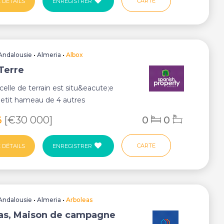
CARTE
 DÉTAILS
ENREGISTRER
Andalousie
•
Almeria
•
Albox
 Terre
celle de terrain est situ&eacute;e
petit hameau de 4 autres
ute;t...
6
[€30 000]
0
0
CARTE
 DÉTAILS
ENREGISTRER
Andalousie
•
Almeria
•
Arboleas
as, Maison de campagne