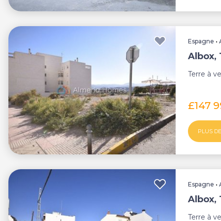
Espagne
•
Albox,
Terre à v
£147 
PLUS DE
Espagne
•
Albox,
Terre à v