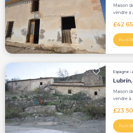
Maison d
vendre à 
£42 6
PLUS DE
Espagne
•
Lubrín
Maison d
vendre à 
£23 5
PLUS DE