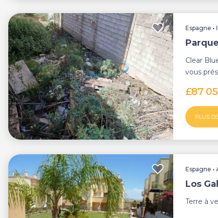
Espagne
•
Parque
Clear Blu
vous prése
côte sud d
£87 0
PLUS DE
Espagne
•
Los Gal
Terre à v