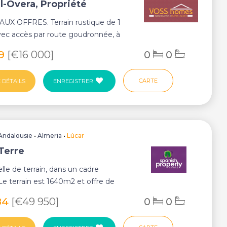
l-Overa, Propriété
UX OFFRES. Terrain rustique de 1
vec accès par route goudronnée, à
 à échan...
29
[€16 000]
0
0
CARTE
 DÉTAILS
ENREGISTRER
Andalousie
•
Almeria
•
Lúcar
 Terre
lle de terrain, dans un cadre
 Le terrain est 1640m2 et offre de
 sur ...
84
[€49 950]
0
0