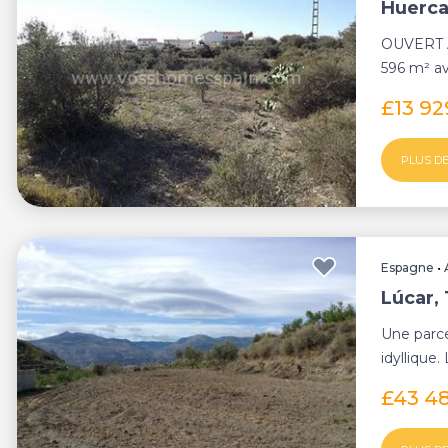
Huerca
OUVERT A
596 m² a
vendre ou
£13 9
PLUS DE
Espagne
•
Lúcar,
Une parce
idyllique.
belles vues
£43 4