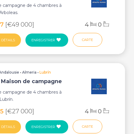
e campagne de 4 chambres à
Arboleas.
57
[€49 000]
4
0
CARTE
 DÉTAILS
ENREGISTRER
Andalousie
•
Almeria
•
Lubrín
, Maison de campagne
e campagne de 4 chambres à
Lubrín.
05
[€27 000]
4
0
CARTE
 DÉTAILS
ENREGISTRER