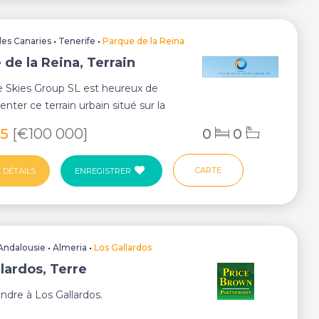
Iles Canaries
•
Tenerife
•
Parque de la Reina
 de la Reina, Terrain
e Skies Group SL est heureux de
nter ce terrain urbain situé sur la
e T...
55
[€100 000]
0
0
CARTE
 DÉTAILS
ENREGISTRER
Andalousie
•
Almeria
•
Los Gallardos
lardos, Terre
endre à Los Gallardos.