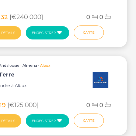
932
[€240 000]
0
0
CARTE
 DÉTAILS
ENREGISTRER
Andalousie
•
Almeria
•
Albox
 Terre
endre à Albox.
819
[€125 000]
0
0
CARTE
 DÉTAILS
ENREGISTRER