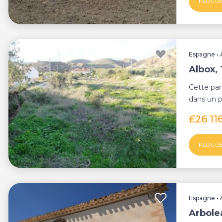
PLUS DE
Espagne
•
Albox,
Cette par
dans un 
propri&eac
£26 11
PLUS DE
Espagne
•
Arbole