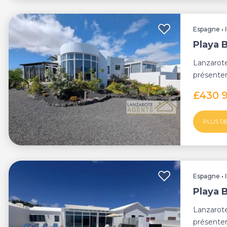
Espagne
•
Playa B
Lanzarot
présenter
Jumelée, 
£430 
PLUS DE
Espagne
•
Playa B
Lanzarot
présenter