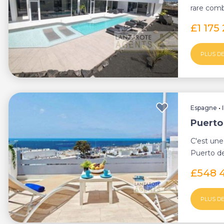
rare comb
emplaceme
£1 175
PLUS DE
Espagne
•
Puerto
C'est une
Puerto d
entreprise
£548 
PLUS DE