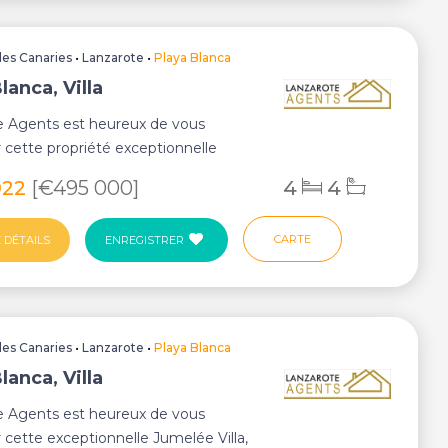
Iles Canaries
•
Lanzarote
•
Playa Blanca
lanca, Villa
e Agents est heureux de vous
 cette propriété exceptionnelle
parfaitement ...
922
[€495 000]
4
4
CARTE
 DÉTAILS
ENREGISTRER
Iles Canaries
•
Lanzarote
•
Playa Blanca
lanca, Villa
e Agents est heureux de vous
 cette exceptionnelle Jumelée Villa,