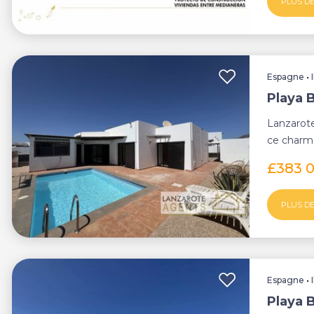
PLUS DE
Espagne
•
Playa B
Lanzarote
ce charman
quartier r..
£383 
PLUS DE
Espagne
•
Playa B