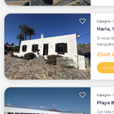
Espagne
•
Haria, 
Si vous r
tranquilli
mélangent
£548 
PLUS DE
Espagne
•
Playa B
Cet Villa