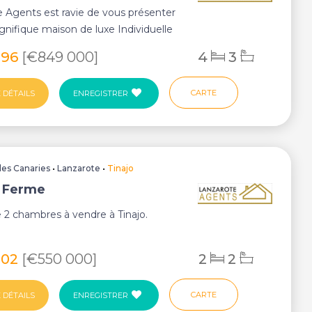
 Agents est ravie de vous présenter
nifique maison de luxe Individuelle
096
[€849 000]
4
3
CARTE
 DÉTAILS
ENREGISTRER
Iles Canaries
•
Lanzarote
•
Tinajo
, Ferme
2 chambres à vendre à Tinajo.
802
[€550 000]
2
2
CARTE
 DÉTAILS
ENREGISTRER