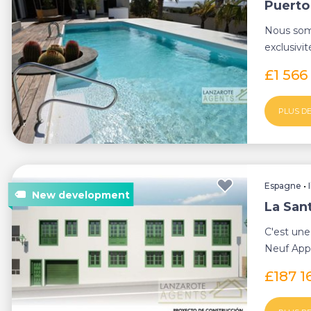
Puerto 
Nous som
exclusivi
de Puerto 
£1 566
PLUS DE
Espagne
•
La San
C'est une
Neuf App
et pittore
£187 