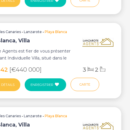
CARTE
 DÉTAILS
ENREGISTRER
Iles Canaries
•
Lanzarote
•
Playa Blanca
lanca, Villa
 Agents est fier de vous présenter
t Individuelle Villa, situé dans le
.
042
[€440 000]
3
2
CARTE
 DÉTAILS
ENREGISTRER
Iles Canaries
•
Lanzarote
•
Playa Blanca
lanca, Villa