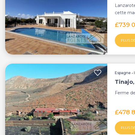
Lanzarote
cette mag
Villa, sit...
£739 
PLUS DE
Espagne
•
Tinajo
Ferme de 
£478 
PLUS DE