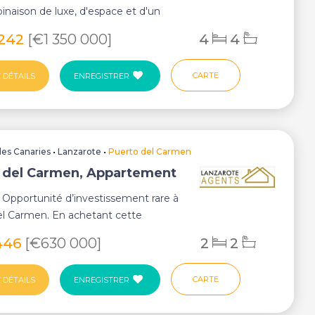
inaison de luxe, d'espace et d'un
nt i...
 242
[€1 350 000]
4
4
CARTE
 DÉTAILS
ENREGISTRER
Iles Canaries
•
Lanzarote
•
Puerto del Carmen
 del Carmen, Appartement
 Opportunité d’investissement rare à
el Carmen. En achetant cette
, vous ...
446
[€630 000]
2
2
CARTE
 DÉTAILS
ENREGISTRER