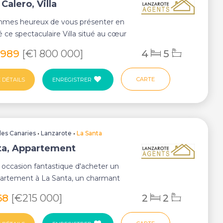
Calero, Villa
mes heureux de vous présenter en
té ce spectaculaire Villa situé au cœur
...
 989
[€1 800 000]
4
5
CARTE
 DÉTAILS
ENREGISTRER
Iles Canaries
•
Lanzarote
•
La Santa
ta, Appartement
 occasion fantastique d'acheter un
artement à La Santa, un charmant
sque ...
168
[€215 000]
2
2