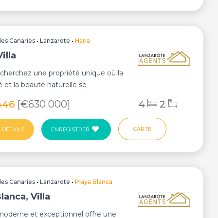
Iles Canaries
•
Lanzarote
•
Haria
Villa
echerchez une propriété unique où la
té et la beauté naturelle se
 parfa...
446
[€630 000]
4
2
CARTE
 DÉTAILS
ENREGISTRER
Iles Canaries
•
Lanzarote
•
Playa Blanca
lanca, Villa
 moderne et exceptionnel offre une