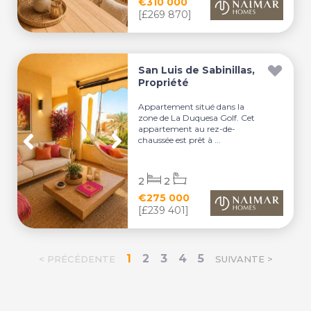
€310 000
[£269 870]
San Luis de Sabinillas,
Propriété
Appartement situé dans la
zone de La Duquesa Golf. Cet
appartement au rez-de-
chaussée est prêt à ...
2
2
€275 000
[£239 401]
1
2
3
4
5
< PRÉCÉDENTE
SUIVANTE >