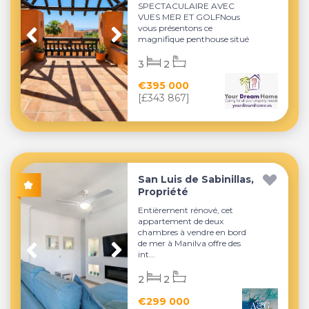
SPECTACULAIRE AVEC
VUES MER ET GOLFNous
vous présentons ce
magnifique penthouse situé
dans...
3
2
€395 000
[£343 867]
San Luis de Sabinillas,
Propriété
Entièrement rénové, cet
appartement de deux
chambres à vendre en bord
de mer à Manilva offre des
int...
2
2
€299 000