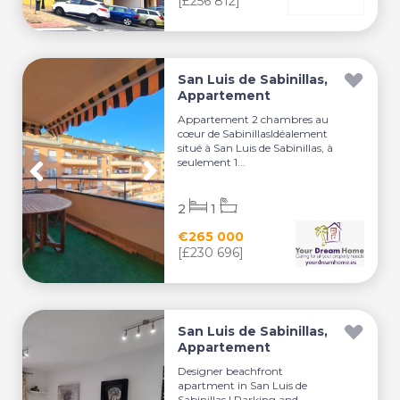
[£256 812]
San Luis de Sabinillas,
Appartement
Appartement 2 chambres au
cœur de SabinillasIdéalement
situé à San Luis de Sabinillas, à
seulement 1...
2
1
€265 000
[£230 696]
San Luis de Sabinillas,
Appartement
Designer beachfront
apartment in San Luis de
Sabinillas | Parking and