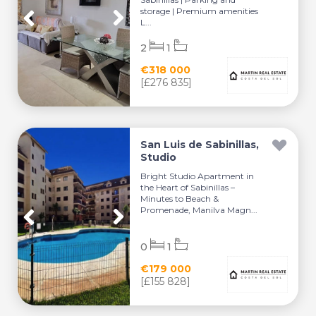
storage | Premium amenities
L...
2
1
€318 000
[£276 835]
San Luis de Sabinillas,
Studio
Bright Studio Apartment in
the Heart of Sabinillas –
Minutes to Beach &
Promenade, Manilva Magn...
0
1
€179 000
[£155 828]