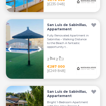
[£235 048]
San Luis de Sabinillas,
Appartement
Fully Renovated Apartment in
Sabinillas – Walking Distance
to the Beach A fantastic
opportunity t...
2
2
€287 000
[£249 848]
San Luis de Sabinillas,
Appartement
Bright 1-Bedroom Apartment
with Sea-View Terrace &