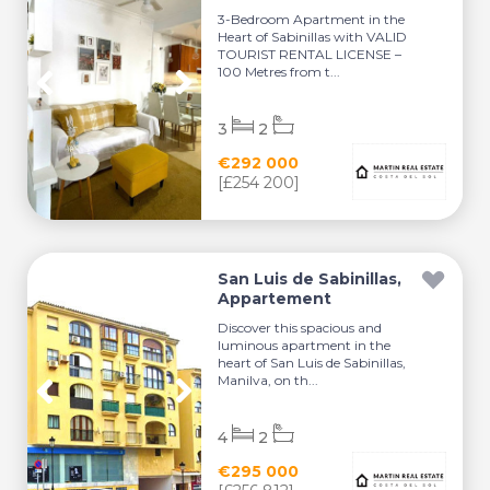
3-Bedroom Apartment in the
Heart of Sabinillas with VALID
TOURIST RENTAL LICENSE –
100 Metres from t...
3
2
€292 000
[£254 200]
San Luis de Sabinillas,
Appartement
Discover this spacious and
luminous apartment in the
heart of San Luis de Sabinillas,
Manilva, on th...
4
2
€295 000