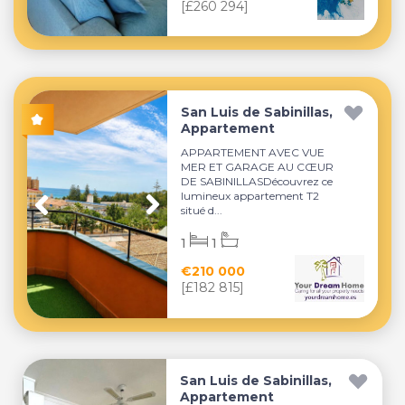
[£260 294]
San Luis de Sabinillas,
Appartement
APPARTEMENT AVEC VUE
MER ET GARAGE AU CŒUR
DE SABINILLASDécouvrez ce
lumineux appartement T2
situé d...
1
1
€210 000
[£182 815]
San Luis de Sabinillas,
Appartement