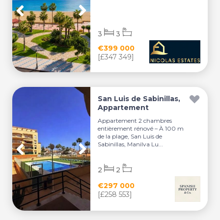
3
3
€399 000
[£347 349]
San Luis de Sabinillas,
Appartement
Appartement 2 chambres
entièrement rénové – À 100 m
de la plage, San Luis de
Sabinillas, Manilva Lu...
2
2
€297 000
[£258 553]