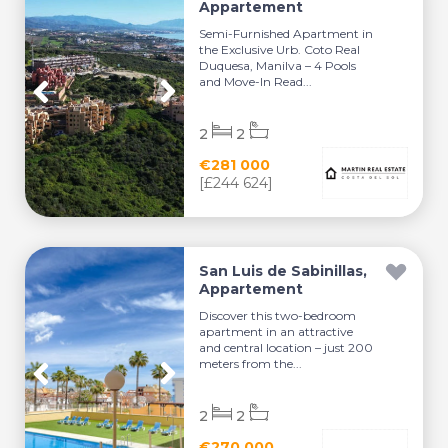
Appartement
Semi-Furnished Apartment in
the Exclusive Urb. Coto Real
Duquesa, Manilva – 4 Pools
and Move-In Read...
2
2
€281 000
[£244 624]
San Luis de Sabinillas,
Appartement
Discover this two-bedroom
apartment in an attractive
and central location – just 200
meters from the...
2
2
€270 000