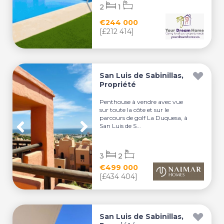
2
1
€244 000
[£212 414]
San Luis de Sabinillas,
Propriété
Penthouse à vendre avec vue
sur toute la côte et sur le
parcours de golf La Duquesa, à
San Luis de S...
3
2
€499 000
[£434 404]
San Luis de Sabinillas,