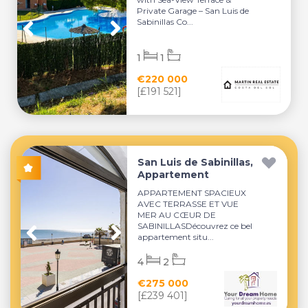
Private Garage – San Luis de
Sabinillas Co...
1
1
€220 000
[£191 521]
San Luis de Sabinillas,
Appartement
APPARTEMENT SPACIEUX
AVEC TERRASSE ET VUE
MER AU CŒUR DE
SABINILLASDécouvrez ce bel
appartement situ...
4
2
€275 000
[£239 401]