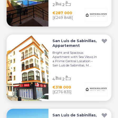
2
2
€287 000
[£249 848]
San Luis de Sabinillas,
Appartement
Bright and Spacious
Apartment with Sea Views in
a Prime Central Location –
San Luis de Sabinillas, M...
4
2
€318 000
[£276 835]
San Luis de Sabinillas,