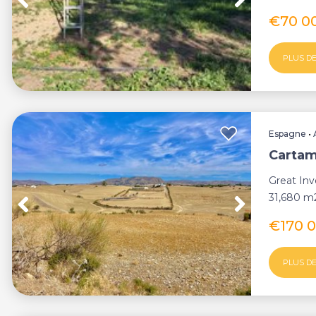
€70 0
PLUS DE
Espagne
•
Cartam
Great In
31,680 m2 
€170 
PLUS DE