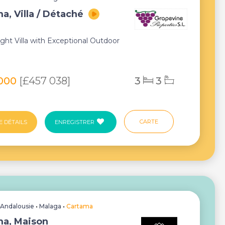
a, Villa / Détaché
ight Villa with Exceptional Outdoor
 000
[£457 038]
3
3
CARTE
E DÉTAILS
ENREGISTRER
•
Andalousie
•
Malaga
•
Cartama
ma, Maison