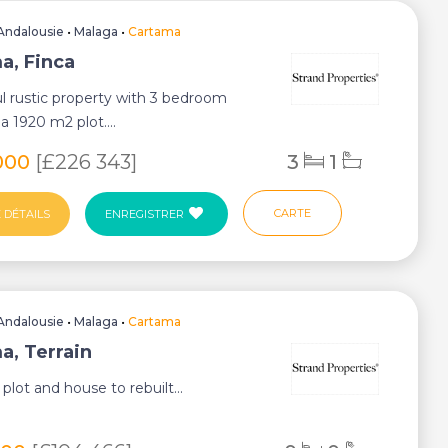
Andalousie
•
Malaga
•
Cartama
a, Finca
 rustic property with 3 bedroom
 1920 m2 plot....
000
[£226 343]
3
1
CARTE
 DÉTAILS
ENREGISTRER
Andalousie
•
Malaga
•
Cartama
a, Terrain
lot and house to rebuilt...