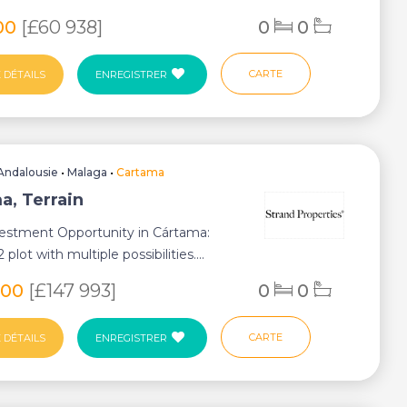
00
[£60 938]
0
0
CARTE
 DÉTAILS
ENREGISTRER
Andalousie
•
Malaga
•
Cartama
a, Terrain
vestment Opportunity in Cártama:
plot with multiple possibilities....
000
[£147 993]
0
0
CARTE
 DÉTAILS
ENREGISTRER