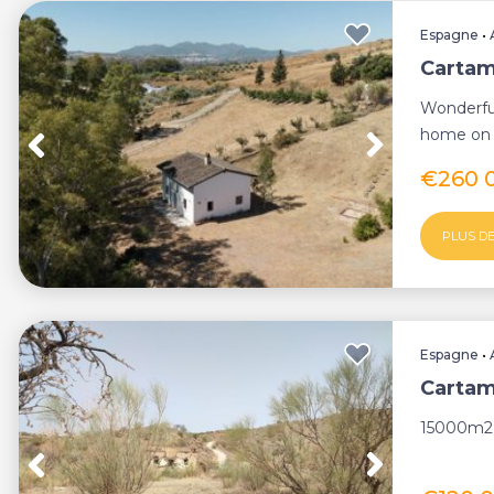
Espagne
•
Cartam
Wonderful
home on a
€260 
PLUS DE
Espagne
•
Cartam
15000m2 p