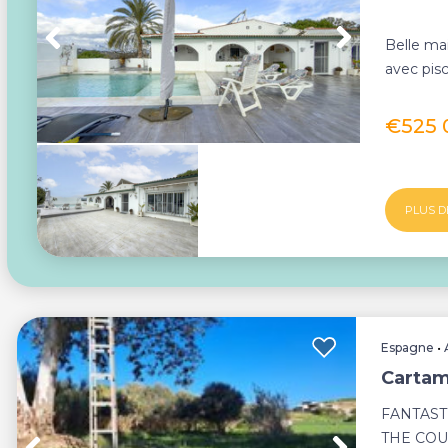
Belle ma
avec pisc
vie durab
€525
PLUS D
Espagne
•
Cartam
FANTAST
THE COUN