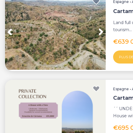
Espagne
•
Cartam
Land full 
tourism...
€639 
PLUS DE
Espagne
•
Cartam
´´ UNDE
House wit
€695 