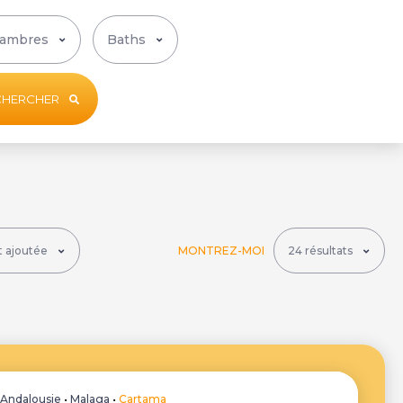
CHERCHER
MONTREZ-MOI
•
Andalousie
•
Malaga
•
Cartama