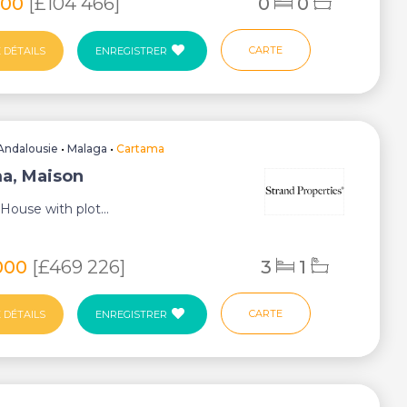
000
[£104 466]
0
0
CARTE
 DÉTAILS
ENREGISTRER
Andalousie
•
Malaga
•
Cartama
a, Maison
 House with plot...
000
[£469 226]
3
1
CARTE
 DÉTAILS
ENREGISTRER