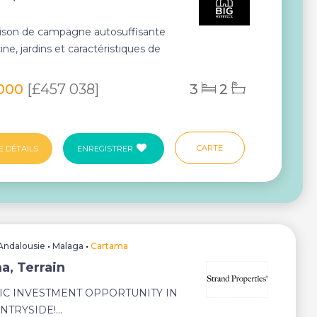
ison de campagne autosuffisante
ine, jardins et caractéristiques de
le Déc...
 000
[£457 038]
3
2
CARTE
E DÉTAILS
ENREGISTRER
Andalousie
•
Malaga
•
Cartama
a, Terrain
IC INVESTMENT OPPORTUNITY IN
TRYSIDE!...