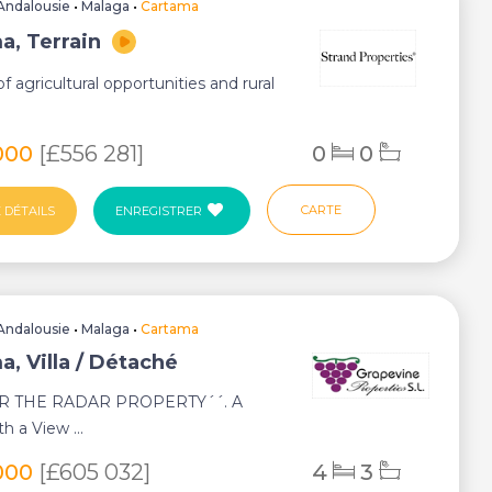
Andalousie
•
Malaga
•
Cartama
a, Terrain
of agricultural opportunities and rural
000
[£556 281]
0
0
CARTE
 DÉTAILS
ENREGISTRER
Andalousie
•
Malaga
•
Cartama
a, Villa / Détaché
R THE RADAR PROPERTY´´. A
h a View ...
000
[£605 032]
4
3