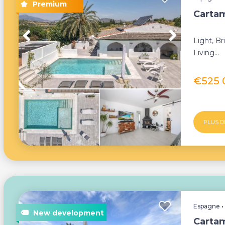
Cartam
Light, Br
Living...
€525
PLUS D
Espagne
Carta