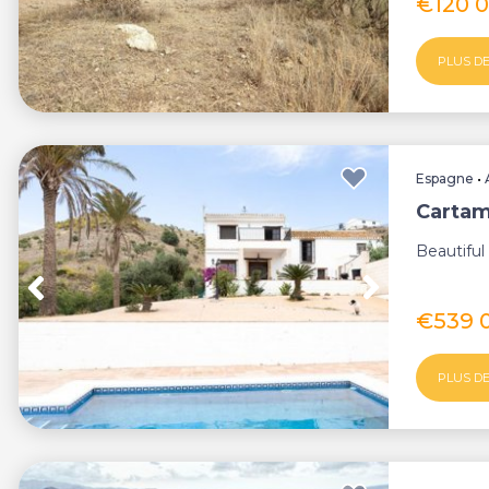
€120 
PLUS DE
Espagne
•
Cartam
Beautiful
€539 
PLUS DE