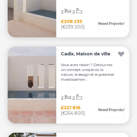
2
2
£208 235
[€239 200]
Cadix, Maison de ville
Vous avez raison ? Découvrez
un concept unique où la
nature, le design et le potentiel
Investissemen...
2
2
£221 816
[€254 800]