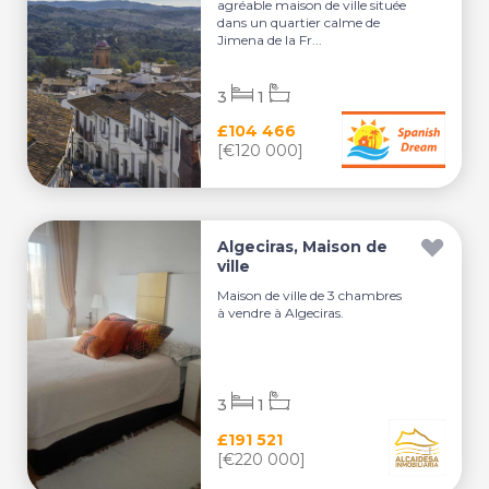
agréable maison de ville située
dans un quartier calme de
Jimena de la Fr...
3
1
£104 466
[€120 000]
Algeciras, Maison de
ville
Maison de ville de 3 chambres
à vendre à Algeciras.
3
1
£191 521
[€220 000]