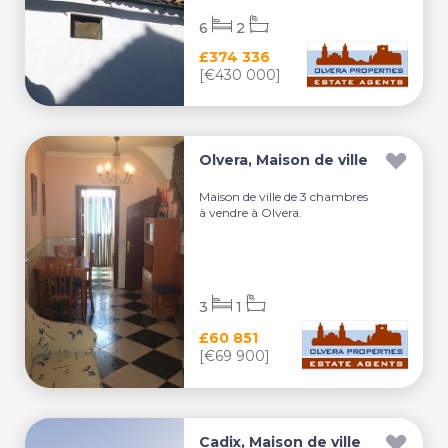
6
2
£374 336
[€430 000]
Olvera, Maison de ville
Maison de ville de 3 chambres
à vendre à Olvera.
3
1
£60 851
[€69 900]
Cadix, Maison de ville