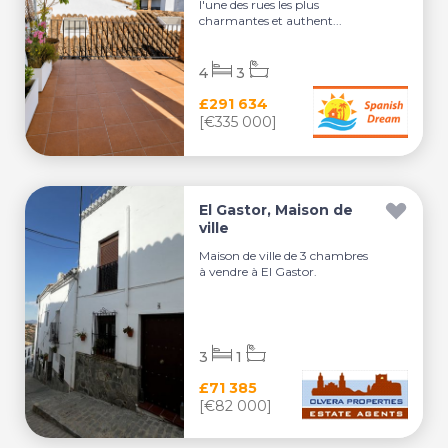
l'une des rues les plus
charmantes et authent...
4
3
£291 634
[€335 000]
El Gastor, Maison de
ville
Maison de ville de 3 chambres
à vendre à El Gastor.
3
1
£71 385
[€82 000]