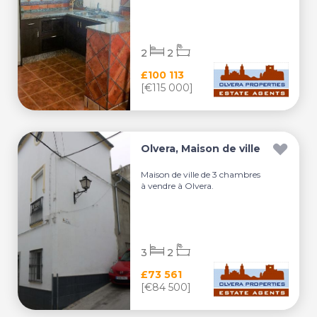
2
2
£100 113
[€115 000]
Olvera, Maison de ville
Maison de ville de 3 chambres
à vendre à Olvera.
3
2
£73 561
[€84 500]