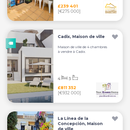
£239 401
[€275 000]
Cadix, Maison de ville
Maison de ville de 4 chambres
à vendre à Cadix.
4
3
£811 352
[€932 000]
La Línea de la
Concepción, Maison
de ville