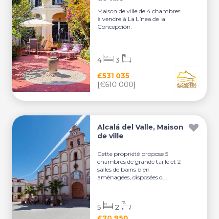
Maison de ville de 4 chambres
à vendre à La Línea de la
Concepción.
4
3
£531 035
[€610 000]
Alcalá del Valle, Maison
de ville
Cette propriété propose 5
chambres de grande taille et 2
salles de bains bien
aménagées, disposées d...
5
2
£70 950