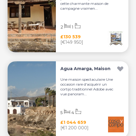
cette charmante maison de
campagne vraimen...
2
1
£130 539
[€149 950]
Agua Amarga, Maison
Une maison spectaculaire Une
occasion rare d'acquérir un
cortijo traditionnel Adobe avec
vue panoram...
5
4
£1 044 659
[€1 200 000]