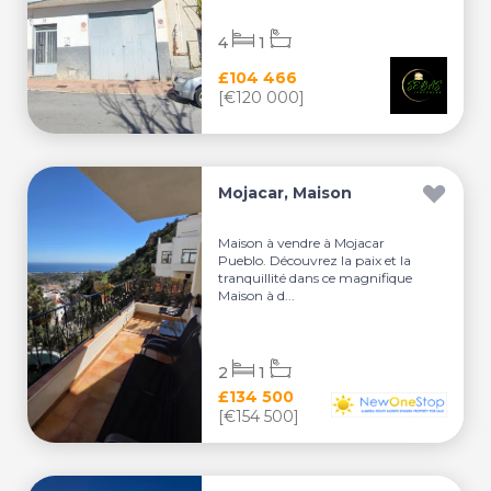
4
1
£104 466
[€120 000]
Mojacar, Maison
Maison à vendre à Mojacar
Pueblo. Découvrez la paix et la
tranquillité dans ce magnifique
Maison à d...
2
1
£134 500
[€154 500]