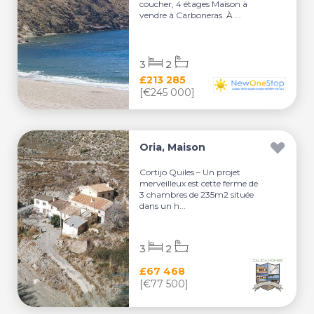
coucher, 4 étages Maison à
vendre à Carboneras. À ...
3
2
£213 285
[€245 000]
Oria, Maison
Cortijo Quiles – Un projet
merveilleux est cette ferme de
3 chambres de 235m2 située
dans un h...
3
2
£67 468
[€77 500]