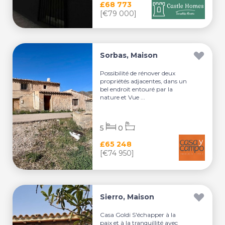
£68 773
[€79 000]
Sorbas, Maison
Possibilité de rénover deux
propriétés adjacentes, dans un
bel endroit entouré par la
nature et Vue ...
5
0
£65 248
[€74 950]
Sierro, Maison
Casa Goldi S'échapper à la
paix et à la tranquillité avec