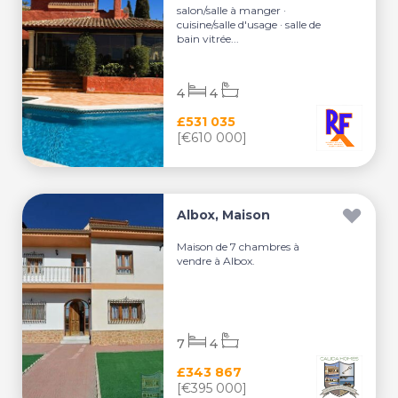
salon/salle à manger ·
cuisine/salle d'usage · salle de
bain vitrée...
4
4
£531 035
[€610 000]
Albox, Maison
Maison de 7 chambres à
vendre à Albox.
7
4
£343 867
[€395 000]