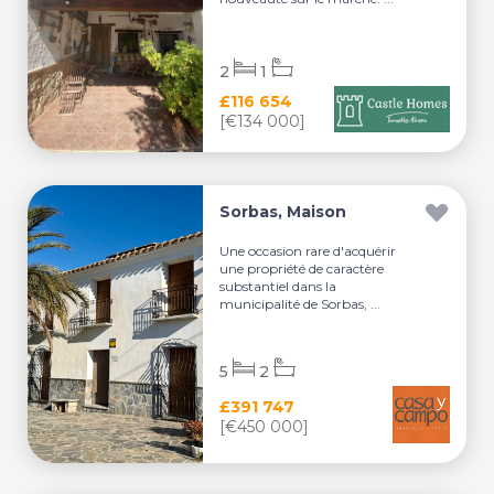
2
1
£116 654
[€134 000]
Sorbas, Maison
Une occasion rare d'acquérir
une propriété de caractère
substantiel dans la
municipalité de Sorbas, ...
5
2
£391 747
[€450 000]