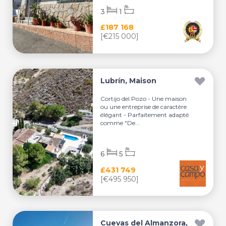
3
1
£187 168
[€215 000]
Lubrín, Maison
Cortijo del Pozo - Une maison
ou une entreprise de caractère
élégant - Parfaitement adapté
comme "De...
6
5
£431 749
[€495 950]
Cuevas del Almanzora,