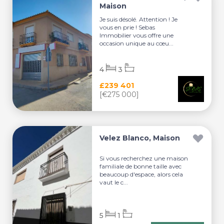
Maison
Je suis désolé. Attention ! Je
vous en prie ! Sebas
Immobilier vous offre une
occasion unique au cœu...
4
3
£239 401
[€275 000]
Velez Blanco, Maison
Si vous recherchez une maison
familiale de bonne taille avec
beaucoup d'espace, alors cela
vaut le c...
5
1