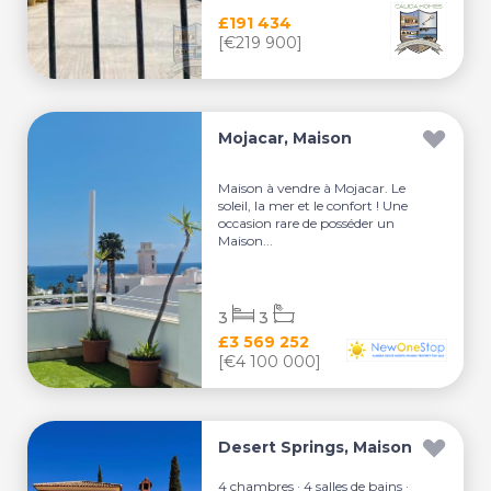
£191 434
[€219 900]
Mojacar, Maison
Maison à vendre à Mojacar. Le
soleil, la mer et le confort ! Une
occasion rare de posséder un
Maison...
3
3
£3 569 252
[€4 100 000]
Desert Springs, Maison
4 chambres · 4 salles de bains ·