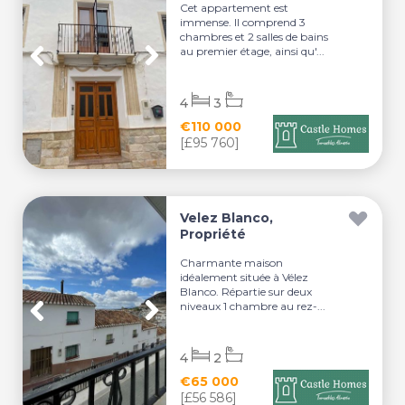
Cet appartement est
immense. Il comprend 3
chambres et 2 salles de bains
au premier étage, ainsi qu'...
4
3
€110 000
[£95 760]
Velez Blanco,
Propriété
Charmante maison
idéalement située à Vélez
Blanco. Répartie sur deux
niveaux 1 chambre au rez-...
4
2
€65 000
[£56 586]