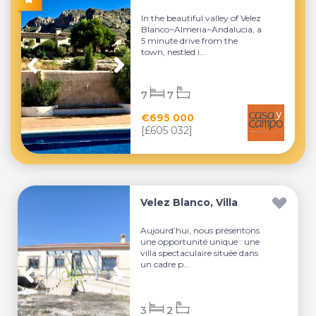
In the beautiful valley of Velez
Blanco~Almeria~Andalucia, a
5 minute drive from the
town, nestled i...
7
7
€695 000
[£605 032]
Velez Blanco, Villa
Aujourd’hui, nous présentons
une opportunité unique : une
villa spectaculaire située dans
un cadre p...
3
2