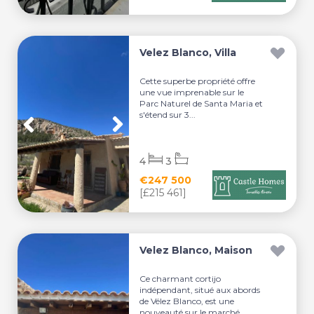
Velez Blanco, Villa
Cette superbe propriété offre
une vue imprenable sur le
Parc Naturel de Santa Maria et
s'étend sur 3...
4
3
€247 500
[£215 461]
Velez Blanco, Maison
Ce charmant cortijo
indépendant, situé aux abords
de Vélez Blanco, est une
nouveauté sur le marché. ...