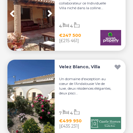
collaborateur ce Individuelle
Villa niché dans la colline...
4
4
€247 500
[£215 461]
Velez Blanco, Villa
Un domaine d'exception au
cœur de l'Andalousie Vie de
luxe, deux résidences élégantes,
deux pisci...
7
4
€499 950
[£435 231]