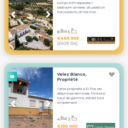
cortijo with separate 1
bedroom annexe, situated on
the outskirts of the char...
8
5
€469 995
[£409 154]
Velez Blanco,
Propriété
Cette propriété à El Piar est
désormais terminée. Finitions
haut de gamme, elle est tout
simplement ...
4
3
€190 000