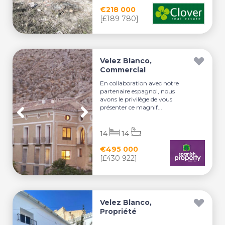
€218 000
[£189 780]
Velez Blanco,
Commercial
En collaboration avec notre
partenaire espagnol, nous
avons le privilège de vous
présenter ce magnif...
14
14
€495 000
[£430 922]
Velez Blanco,
Propriété