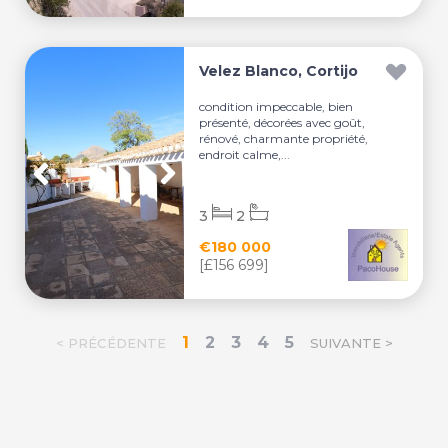
Velez Blanco, Cortijo
condition impeccable, bien
présenté, décorées avec goût,
rénové, charmante propriété,
endroit calme,...
3
2
€180 000
[£156 699]
1
2
3
4
5
< PRÉCÉDENTE
SUIVANTE >