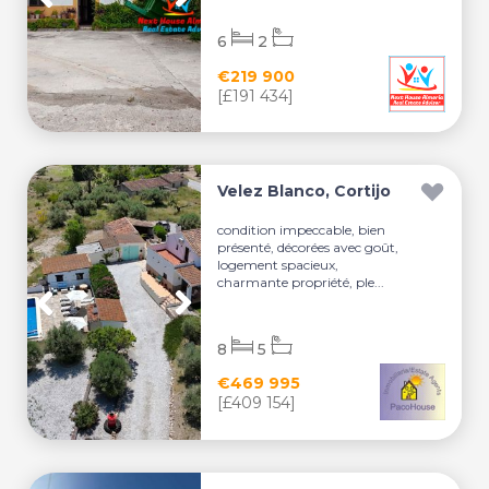
6
2
€219 900
[£191 434]
Velez Blanco, Cortijo
condition impeccable, bien
présenté, décorées avec goût,
logement spacieux,
charmante propriété, ple...
8
5
€469 995
[£409 154]