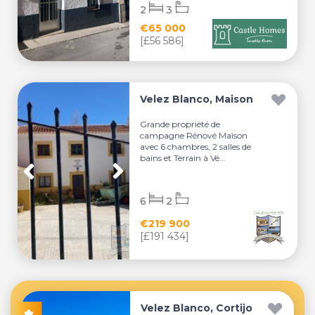
2
3
€65 000
[£56 586]
Velez Blanco, Maison
Grande propriété de
campagne Rénové Maison
avec 6 chambres, 2 salles de
bains et Terrain à Vé...
6
2
€219 900
[£191 434]
Velez Blanco, Cortijo