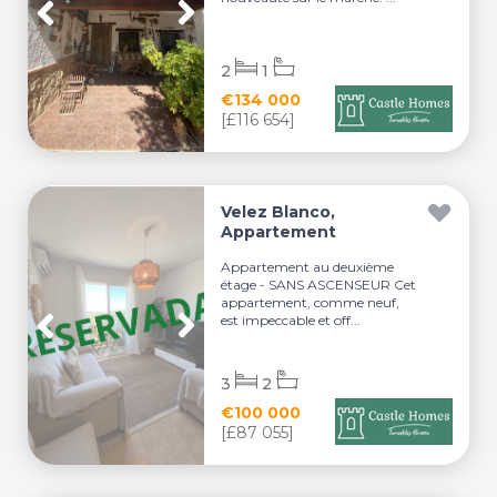
2
1
€134 000
[£116 654]
Velez Blanco,
Appartement
Appartement au deuxième
étage - SANS ASCENSEUR Cet
appartement, comme neuf,
est impeccable et off...
3
2
€100 000
[£87 055]