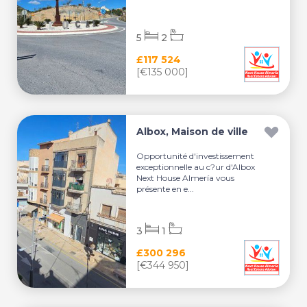
5
2
£117 524
[€135 000]
Albox, Maison de ville
Opportunité d'investissement
exceptionnelle au c?ur d'Albox
Next House Almería vous
présente en e...
3
1
£300 296
[€344 950]