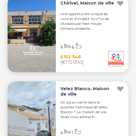
Chirivel, Maison de ville
Une opportunité unique de
vivre et d'investir au c?ur de
l'Andalousie Next House
Almería présente...
9
6
£152 346
[€175 000]
Velez Blanco, Maison
de ville
Un joyau caché dans le
quartier historique de Vélez-
Blanco ? La maison de vos
rêves vous attend N...
4
1