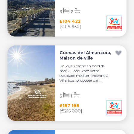
3
2
£104 422
[€119 950]
Cuevas del Almanzora,
Maison de ville
Un joyau caché en bord de
mer ? Découvrez votre
escapade méditerranéenne à
Villaricos, proposée par ...
3
1
£187 168
[€215 000]