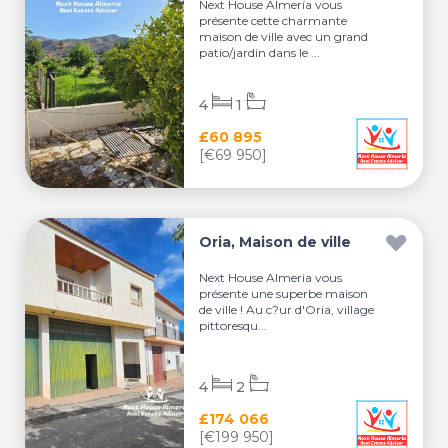
Next House Almería vous
présente cette charmante
maison de ville avec un grand
patio/jardin dans le ...
4
1
£60 895
[€69 950]
Oria, Maison de ville
Next House Almeria vous
présente une superbe maison
de ville ! Au c?ur d'Oria, village
pittoresqu...
4
2
£174 066
[€199 950]