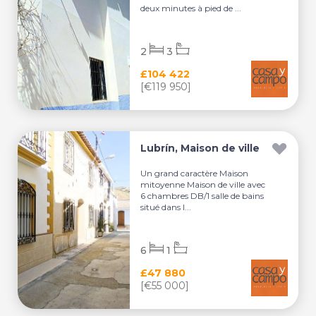
deux minutes à pied de ...
2
3
£104 422
[€119 950]
Lubrín, Maison de ville
Un grand caractère Maison
mitoyenne Maison de ville avec
6 chambres DB/1 salle de bains
situé dans l...
6
1
£47 880
[€55 000]