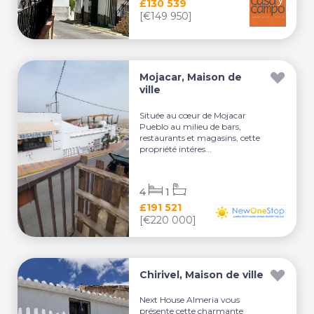
£130 539
[€149 950]
Mojacar, Maison de
ville
Située au cœur de Mojacar
Pueblo au milieu de bars,
restaurants et magasins, cette
propriété intéres...
4
1
£191 521
[€220 000]
Chirivel, Maison de ville
Next House Almeria vous
présente cette charmante