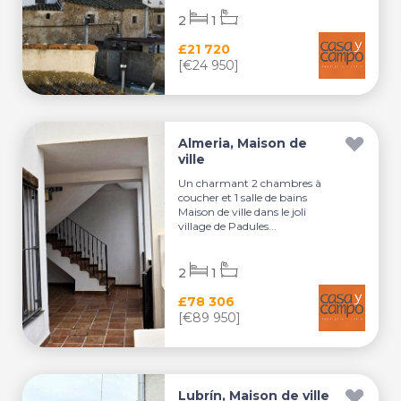
2
1
£21 720
[€24 950]
Almeria, Maison de
ville
Un charmant 2 chambres à
coucher et 1 salle de bains
Maison de ville dans le joli
village de Padules...
2
1
£78 306
[€89 950]
Lubrín, Maison de ville