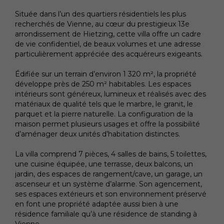
Métro
Située dans l’un des quartiers résidentiels les plus
Commerces
recherchés de Vienne, au cœur du prestigieux 13e
arrondissement de Hietzing, cette villa offre un cadre
Hôpital/clinique
de vie confidentiel, de beaux volumes et une adresse
École primaire
particulièrement appréciée des acquéreurs exigeants.
École secondaire
Édifiée sur un terrain d’environ 1 320 m², la propriété
développe près de 250 m² habitables. Les espaces
Supermarché
intérieurs sont généreux, lumineux et réalisés avec des
matériaux de qualité tels que le marbre, le granit, le
parquet et la pierre naturelle. La configuration de la
maison permet plusieurs usages et offre la possibilité
d’aménager deux unités d’habitation distinctes.
La villa comprend 7 pièces, 4 salles de bains, 5 toilettes,
une cuisine équipée, une terrasse, deux balcons, un
jardin, des espaces de rangement/cave, un garage, un
ascenseur et un système d’alarme. Son agencement,
ses espaces extérieurs et son environnement préservé
en font une propriété adaptée aussi bien à une
résidence familiale qu’à une résidence de standing à