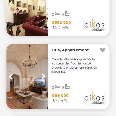
0
0
€590 000
[£513 624]
Oria, Appartement
Dans la ville historique d'Oria,
au cœur des Pouilles, cette
propriété entièrement rénovée
séduit pa...
0
0
€89 000
[£77 479]