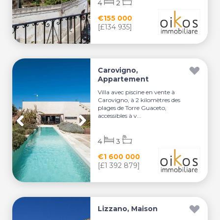
4
2
€155 000
[£134 935]
Carovigno,
Appartement
Villa avec piscine en vente à
Carovigno, à 2 kilomètres des
plages de Torre Guaceto,
accessibles à v...
4
3
€1 600 000
[£1 392 879]
Lizzano, Maison