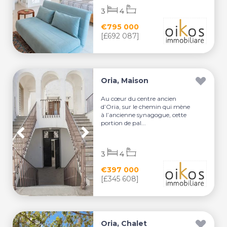
3
4
€795 000
[£692 087]
Oria, Maison
Au cœur du centre ancien
d’Oria, sur le chemin qui mène
à l’ancienne synagogue, cette
portion de pal...
3
4
€397 000
[£345 608]
Oria, Chalet