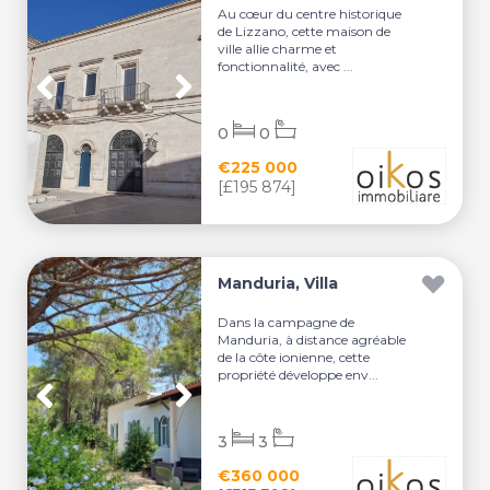
Au cœur du centre historique
de Lizzano, cette maison de
ville allie charme et
fonctionnalité, avec ...
0
0
€225 000
[£195 874]
Manduria, Villa
Dans la campagne de
Manduria, à distance agréable
de la côte ionienne, cette
propriété développe env...
3
3
€360 000