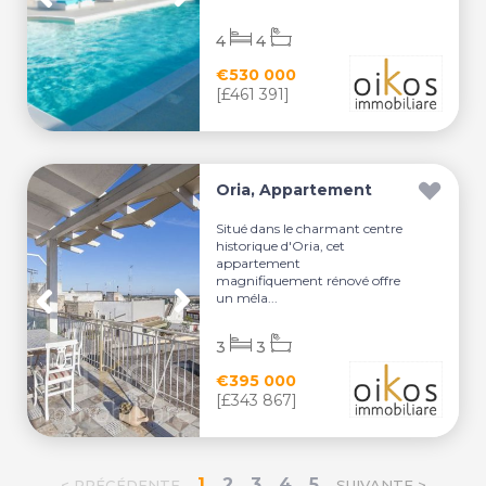
4
4
€530 000
[£461 391]
Oria, Appartement
Situé dans le charmant centre
historique d'Oria, cet
appartement
magnifiquement rénové offre
un méla...
3
3
€395 000
[£343 867]
1
2
3
4
5
< PRÉCÉDENTE
SUIVANTE >