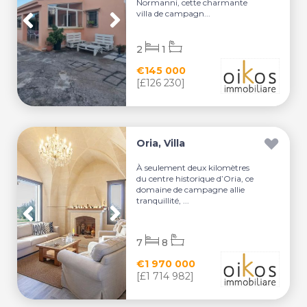
Normanni, cette charmante
villa de campagn...
2
1
€145 000
[£126 230]
Oria, Villa
À seulement deux kilomètres
du centre historique d’Oria, ce
domaine de campagne allie
tranquillité, ...
7
8
€1 970 000
[£1 714 982]