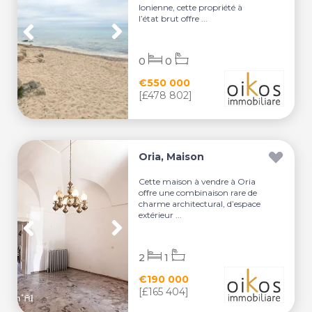
Ionienne, cette propriété à
l’état brut offre ...
0
0
€550 000
[£478 802]
Oria, Maison
Cette maison à vendre à Oria
offre une combinaison rare de
charme architectural, d’espace
extérieur ...
2
1
€190 000
[£165 404]