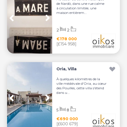
de Nardò, dans une rue calme
à circulation limitée, une
maison entièrem...
2
2
€178 000
[£154 958]
Oria, Villa
À quelques kilomètres de la
ville médiévale d'Oria, au cœur
des Pouilles, cette villa s'étend
dans u...
5
8
€690 000
[£600 679]