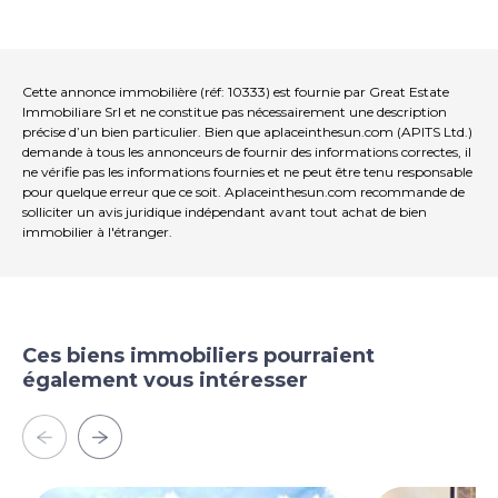
DETAILS DE RÉGISTRERIE Terrain
Le groupe Great Estate, pour chaque bien qu'il
acquiert, effectue une diligence raisonnable technique
par l'intermédiaire d'un technicien désigné par le
Cette annonce immobilière (réf: 10333) est fournie par Great Estate
vendeur, ce qui nous permet d'acquérir une
Immobiliare Srl et ne constitue pas nécessairement une description
précise d’un bien particulier. Bien que aplaceinthesun.com (APITS Ltd.)
compréhension approfondie de l'urbanisme et de l'état
demande à tous les annonceurs de fournir des informations correctes, il
cadastrale de chaque bien. Ce rapport de diligence
ne vérifie pas les informations fournies et ne peut être tenu responsable
raisonnable peut être demandé par le client lorsqu'il
pour quelque erreur que ce soit. Aplaceinthesun.com recommande de
exprime un intérêt réel pour la propriété.
solliciter un avis juridique indépendant avant tout achat de bien
immobilier à l'étranger.
DETAILS DE PROPRIÉTÉ ET EVENTUELLE
OBLIGATIONS CONTRACTUELES
La propriété est enregistrée au nom d'une société.
Ces biens immobiliers pourraient
également vous intéresser