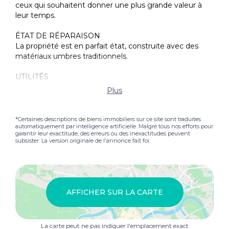
ceux qui souhaitent donner une plus grande valeur à
leur temps.
ÉTAT DE RÉPARAISON
La propriété est en parfait état, construite avec des
matériaux umbres traditionnels.
UTILITÉS
La propriété est équipée de tous les services publics.
Plus
Utilisez ET UTILATIONS POTENTIELS
Excellente comme une deuxième maison, facile à
*Certaines descriptions de biens immobiliers sur ce site sont traduites
automatiquement par intelligence artificielle. Malgré tous nos efforts pour
gérer avec la possibilité de générer des revenus
garantir leur exactitude, des erreurs ou des inexactitudes peuvent
locatifs, car il y a une personne dédiée dans le
subsister. La version originale de l'annonce fait foi.
complexe affectée à ce service.
LOCATION
Juste à une courte distance d'un village historique avec
des commodités, accessible sans aucune route non
AFFICHER SUR LA CARTE
pavé. Perugia est à 20 minutes en voiture et l'aéroport
de San Francesco d'Assise est accessible en 40
minutes.
La carte peut ne pas indiquer l'emplacement exact