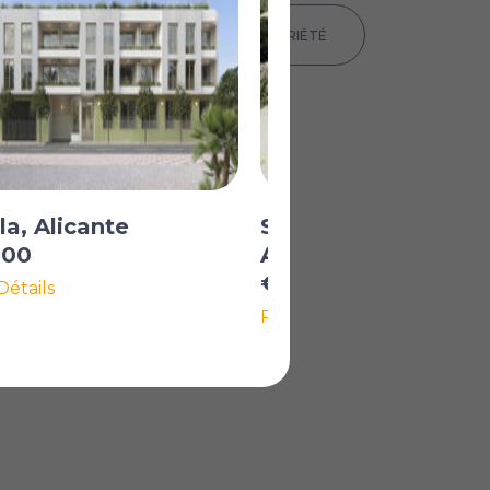
IMPRIMER LES DÉTAILS DE LA PROPRIÉTÉ
la, Alicante
San Miguel de Salin
500
Alicante
€150 000
Détails
Plus de Détails