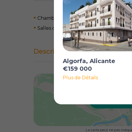
Chambres: 2
Salles de bain: 1
Description complète
Algorfa, Alicante
€159 000
Plus de Détails
AFFICHER SU
La carte peut ne pas indiq