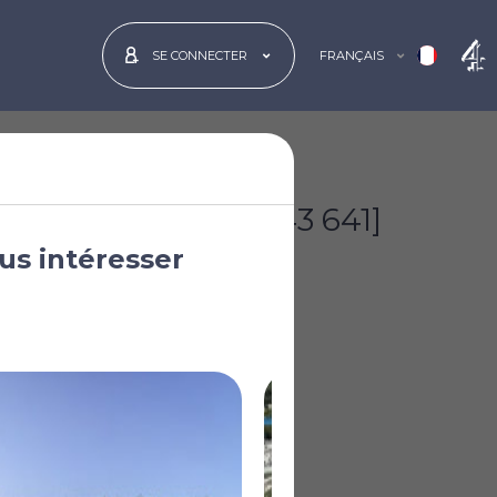
FRANÇAIS
SE CONNECTER
€165 000
[£143 641]
us intéresser