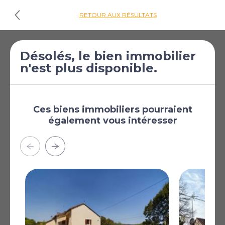
RETOUR AUX RÉSULTATS
€246 100
Maison de 4
Désolés, le bien immobilier
n'est plus disponible.
[£214 242]
chambres à vendre
à Brantôme
Brantôme, Dordogne,
Aquitaine, France
Ces biens immobiliers pourraient
également vous intéresser
Plus
AFFICHER SUR LA CARTE
La carte peut ne pas indiquer l'emplacement exact