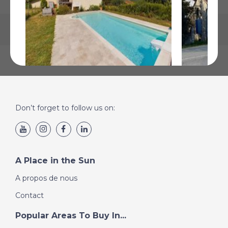
Ribérac, Dordogne
Rouffigna
Don’t forget to follow us on:
€229 000
Dordogne
€205 200
Plus de Détails
Plus de Détai
A Place in the Sun
A propos de nous
Contact
Popular Areas To Buy In...